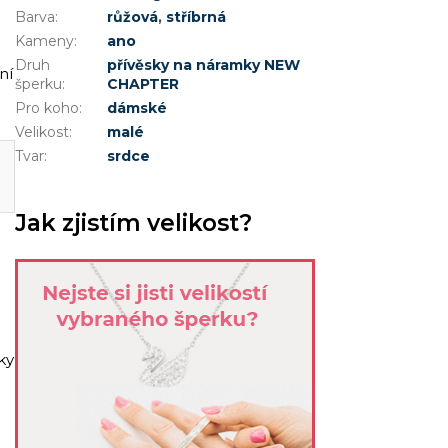
Barva
:
růžová
,
stříbrná
Kameny
:
ano
Druh
přívěsky na náramky NEW
ní
šperku
:
CHAPTER
Pro koho
:
dámské
Velikost
:
malé
Tvar
:
srdce
Jak zjistím velikost?
ky