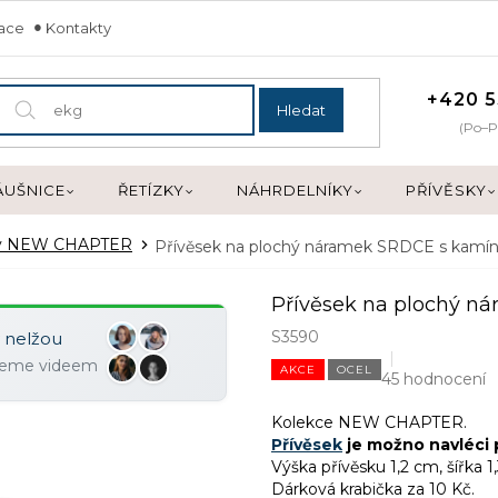
mace
Kontakty
+420 5
Hledat
(Po–P
ÁUŠNICE
ŘETÍZKY
NÁHRDELNÍKY
PŘÍVĚSKY
ky NEW CHAPTER
Přívěsek na plochý náramek SRDCE s kam
Přívěsek na plochý 
S3590
y nelžou
ujeme videem
AKCE
OCEL
45 hodnocení
Kolekce NEW CHAPTER.
Přívěsek
je možno navléci
Výška přívěsku 1,2 cm, šířka 1
Dárková krabička za 10 Kč.