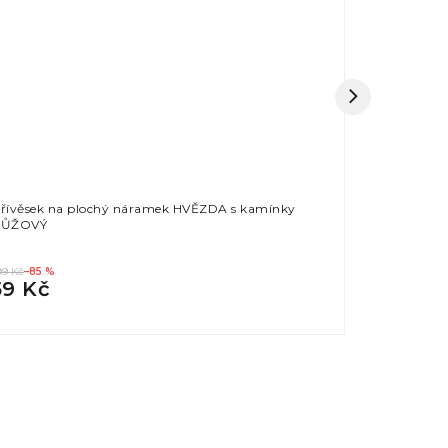
řívěsek na plochý náramek HVĚZDA s kamínky
Přívěsek na
RŮŽOVÝ
RŮŽOVÝ
99 Kč
–85 %
399 Kč
–85 %
59 Kč
59 Kč