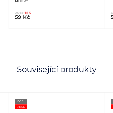
MODRÝ
399 Kč
–85 %
3
59 Kč
Související produkty
OCEL
AKCE