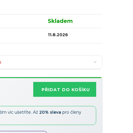
Skladem
11.8.2026
%
PŘIDAT DO KOŠÍKU
Nejoblíbenější
tím víc ušetříte. Až
20% sleva
pro členy
Slevy lze kombinovat
?