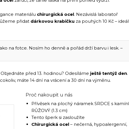
á ocel
zaručí, že tahle láska na první pohled vydrží.
legance materiálu
chirurgická ocel
. Nezávislá laboratoř
můžeme přidat
dárkovou krabičku
za pouhých 10 Kč – ideál
ko na fotce. Nosím ho denně a pořád drží barvu i lesk. –
ám. Objednáte před 13. hodinou? Odesíláme
ještě tentýž den
.
 cokoliv, máte 14 dní na vrácení a 30 dní na výměnu.
Proč nakoupit u nás
Přívěsek na plochý náramek SRDCE s kamín
RŮŽOVÝ (1.3 cm)
Tento šperk si zasloužíte
Chirurgická ocel
– nečerná, hypoalergenní,