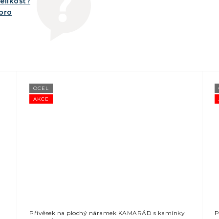
elikost?
íbro
OCEL
AKCE
Přívěsek na plochý náramek KAMARÁD s kamínky
P