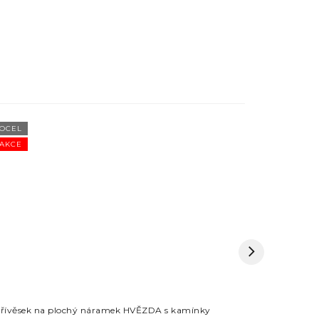
OCEL
OCEL
AKCE
AKCE
řívěsek na plochý náramek HVĚZDA s kamínky
Přívěsek n