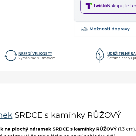
Nakupujte teď,
Možnosti dopravy
NESEDÍ VELIKOST?
UDRŽITELNÉ BA
Vyměníme s úsměvem
Šetříme obaly i p
mek
SRDCE s kamínky RŮŽOVÝ
ek na plochý náramek SRDCE s kamínky RŮŽOVÝ
(1.3 cm).