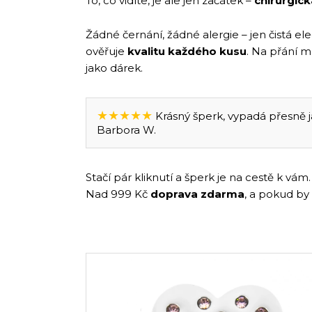
To, co vidíte, je ale jen začátek –
chirurgick
Žádné černání, žádné alergie – jen čistá e
ověřuje
kvalitu každého kusu
. Na přání 
jako dárek.
★★★★★
Krásný šperk, vypadá přesně ja
Barbora W.
Stačí pár kliknutí a šperk je na cestě k v
Nad 999 Kč
doprava zdarma
, a pokud by