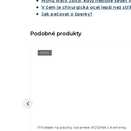
Mohu vrátit zboží, když nebude sedět v
V čem je chirurgická ocel lepší než stř
Jak pečovat o šperky?
OCEL
Í KAMARÁD
Přívěsek na plochý náramek RODINA s kamínky