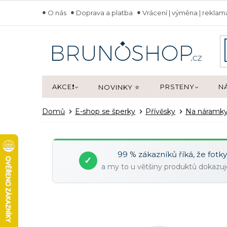
Přejít
O nás
Doprava a platba
Vrácení | výměna | rekla
na
obsah
AKCE❗
PRSTENY
N
NOVINKY ⭐
Domů
E-shop se šperky
Přívěsky
Na náram
99 % zákazníků říká, že fotk
✓
a my to u většiny produktů dokaz