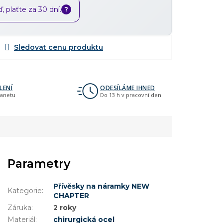
 plaťte za 30 dní.
?
LENÍ
ODESÍLÁME IHNED
lanetu
Do 13 h v pracovní den
Parametry
Přívěsky na náramky NEW
Kategorie
:
CHAPTER
Záruka
:
2 roky
Materiál
:
chirurgická ocel