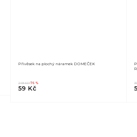
Přívěsek na plochý náramek DOMEČEK
P
249 Kč
–76 %
3
59 Kč