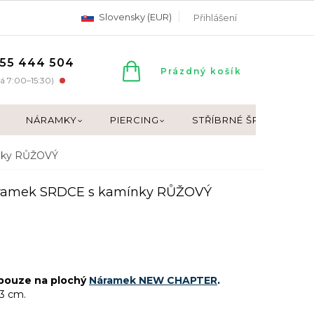
Slovensky (EUR)
Přihlášení
55 444 504
NÁKUPNÍ
Prázdný košík
á 7:00–15:30)
KOŠÍK
NÁRAMKY
PIERCING
STŘÍBRNÉ ŠPERKY
ínky RŮŽOVÝ
náramek SRDCE s kamínky RŮŽOVÝ
 pouze na plochý
Náramek NEW CHAPTER
.
,3 cm.