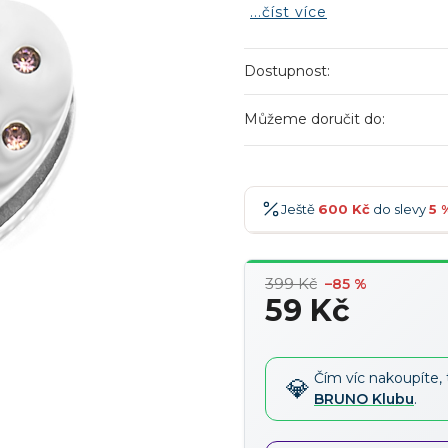
...číst více
Dostupnost:
Můžeme doručit do:
Ještě
600 Kč
do slevy
5 
600 Kč
-5 %
→
399 Kč
–85 %
900 Kč
-7 %
→
59 Kč
1 200 Kč
-10 %
→
Měrná
cena:
1 500 Kč
-15 %
→
Čím víc nakoupíte, 
BRUNO Klubu
.