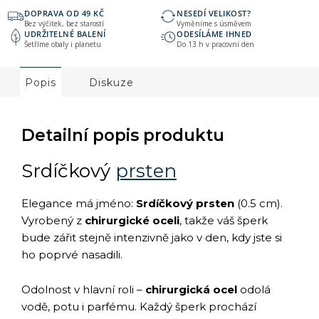
DOPRAVA OD 49 KČ
NESEDÍ VELIKOST?
Bez výčitek, bez starostí
Vyměníme s úsměvem
UDRŽITELNÉ BALENÍ
ODESÍLÁME IHNED
Šetříme obaly i planetu
Do 13 h v pracovní den
Popis
Diskuze
Detailní popis produktu
Srdíčkový
prsten
Elegance má jméno:
Srdíčkový prsten
(0.5 cm).
Vyrobený z
chirurgické oceli
, takže váš šperk
bude zářit stejně intenzivně jako v den, kdy jste si
ho poprvé nasadili.
Odolnost v hlavní roli –
chirurgická ocel
odolá
vodě, potu i parfému. Každý šperk prochází