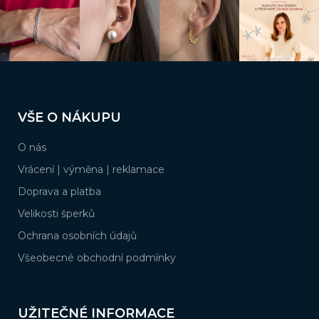
Z
á
VŠE O NÁKUPU
p
a
O nás
t
í
Vrácení | výměna | reklamace
Doprava a platba
Velikosti šperků
Ochrana osobních údajů
Všeobecné obchodní podmínky
UŽITEČNÉ INFORMACE