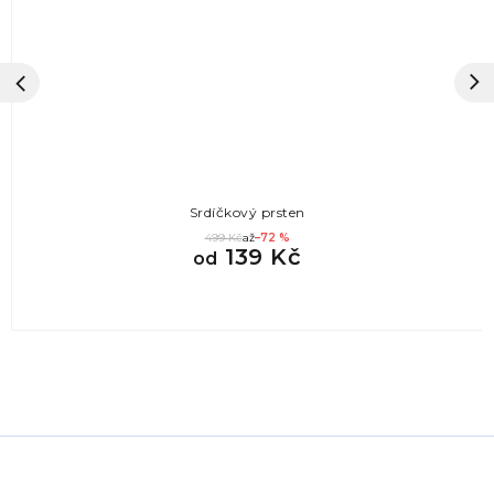
Srdíčkový prsten
499 Kč
až
–72 %
139 Kč
od