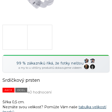
99 % zákazníků říká, že fotky nelžou
a my to u většiny produktů dokazujeme videem
Srdíčkový prsten
AKCE
OCEL
40 hodnocení
Šířka 0,5 cm.
Neznáte svou velikost? Pomůže Vám naše
tabulka velikostí