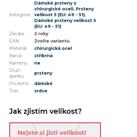
Dámské prsteny z
chirurgické oceli
,
Prsteny
Kategorie
:
velikost 5 (EU: 49 - 51)
,
Dámské prsteny velikost 5
(EU: 49 - 51)
Záruka
:
2 roky
EAN
:
Zvolte variantu
Materiál
:
chirurgická ocel
Barva
:
stříbrná
Kameny
:
ne
Druh
prsteny
šperku
:
Pro koho
:
dámské
Tvar
:
srdce
Jak zjistím velikost?