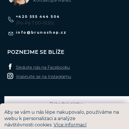
Kontaktujte Hanku
+420 555 444 504
(Po–Pá 7:00–15:30)
info
@
brunoshop.cz
POZNEJME SE BLÍŽE
Sledujte nás na Facebooku
Inspirujte se na Instagramu
Pohodlná platba:
Aby se vám u nás lépe nakupovalo, používáme na
webu k personalizaci a analýze
návštěvnosti cookies.
Více informací