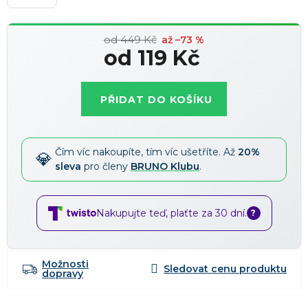
od 449 Kč
až –73 %
od
119 Kč
Měrná
cena:
PŘIDAT DO KOŠÍKU
Čím víc nakoupíte, tím víc ušetříte. Až
20%
sleva
pro členy
BRUNO Klubu
.
Nakupujte teď, plaťte za 30 dní.
?
Možnosti
dopravy