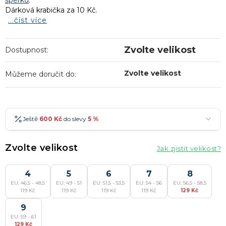
šperků
.
Dárková krabička za 10 Kč.
...číst více
Zvolte velikost
Dostupnost:
Zvolte velikost
Můžeme doručit do:
Ještě
600 Kč
do slevy
5 %
600 Kč
-5 %
→
Zvolte velikost
Jak zjistit velikost?
900 Kč
-7 %
→
1 200 Kč
4
-10 %
5
6
7
8
→
Nejoblíbenější
EU: 46,5 - 48,5
EU: 49 - 51
EU: 51,5 - 53,5
EU: 54 - 56
EU: 56,5 - 58,5
1 500 Kč
-15 %
→
119 Kč
119 Kč
119 Kč
119 Kč
129 Kč
9
Slevy lze kombinovat
?
EU: 59 - 61
129 Kč