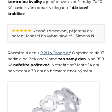
kontrolou kvality
a je připraven sloužit roky. Za 10
Kč navíc k vám dorazí v elegantní
dárkové
krabičce
.
★★★★★
Krásné zpracování, příjemný na
nošení. Manžel ho vybral skvěle! – Simona N.
Rozzařte si den s
BRUNOshop.cz
! Objednejte do 13
hodin a balíček odesíláme
ten samý den
. Nad 999
Kč
neřešíte poštovné
. Netrefíte se? Máte 14 dní
na vrácení a 30 dní na bezstarostnou výměnu.