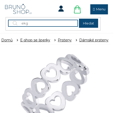
Přejít
na
obsah
NÁKUPNÍ
KOŠÍK
Hledat
Domů
E-shop se šperky
Prsteny
Dámské prsteny