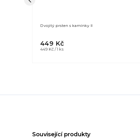
Dvojitý prsten s kamínky II
449 Kč
Měrná
449 Kč / 1 ks
cena: