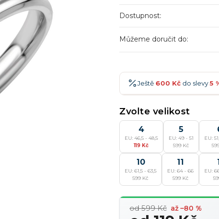
Dostupnost:
Můžeme doručit do:
Ještě
600 Kč
do slevy
5 
600 Kč
-5 %
→
Zvolte velikost
900 Kč
-7 %
→
4
5
EU: 46,5 - 48,5
EU: 49 - 51
EU: 51,
1 200 Kč
-10 %
→
119 Kč
599 Kč
59
1 500 Kč
-15 %
10
→
11
EU: 61,5 - 63,5
EU: 64 - 66
EU: 66
599 Kč
599 Kč
59
od 599 Kč
až –80 %