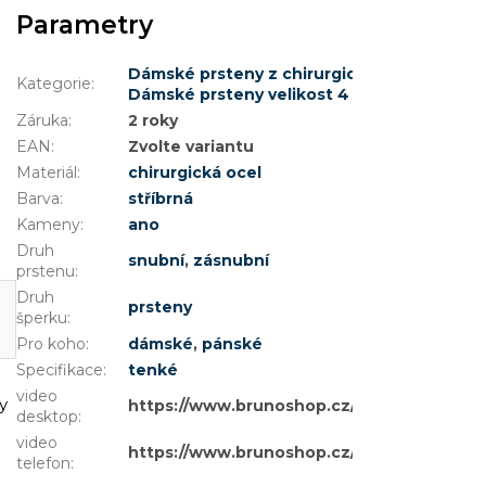
Parametry
Dámské prsteny z chirurgické oceli
,
Prsteny
Kategorie
:
Dámské prsteny velikost 4 (EU: 46,5 - 48,5)
Záruka
:
2 roky
EAN
:
Zvolte variantu
Materiál
:
chirurgická ocel
Barva
:
stříbrná
Kameny
:
ano
Druh
snubní
,
zásnubní
prstenu
:
Druh
prsteny
šperku
:
Pro koho
:
dámské
,
pánské
Specifikace
:
tenké
video
y
https://www.brunoshop.cz/user/document
desktop
:
video
https://www.brunoshop.cz/user/document
telefon
: