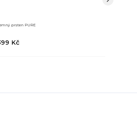
emný prsten PURE
Jemný prste
399 Kč
399 Kč