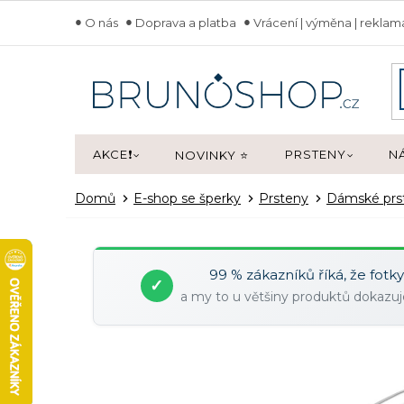
Přejít
O nás
Doprava a platba
Vrácení | výměna | rekla
na
obsah
AKCE❗
PRSTENY
N
NOVINKY ⭐
Domů
E-shop se šperky
Prsteny
Dámské prs
99 % zákazníků říká, že fotk
✓
a my to u většiny produktů dokaz