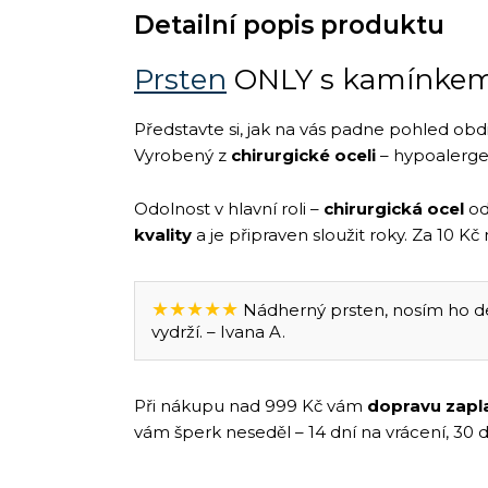
Detailní popis produktu
Prsten
ONLY s kamínke
Představte si, jak na vás padne pohled ob
Vyrobený z
chirurgické oceli
– hypoalergen
Odolnost v hlavní roli –
chirurgická ocel
od
kvality
a je připraven sloužit roky. Za 10 K
★★★★★
Nádherný prsten, nosím ho de
vydrží. – Ivana A.
Při nákupu nad 999 Kč vám
dopravu zapl
vám šperk neseděl – 14 dní na vrácení, 30 