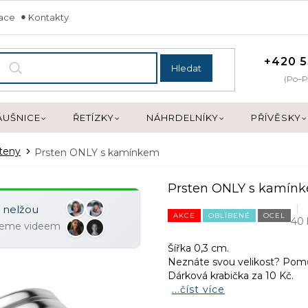
mace
Kontakty
+420 5
Hledat
(Po–P
ÁUŠNICE
ŘETÍZKY
NÁHRDELNÍKY
PŘÍVĚSKY
teny
Prsten ONLY s kamínkem
Prsten ONLY s kamín
y nelžou
AKCE
OBLÍBENÉ
OCEL
40 
ujeme videem
Šířka 0,3 cm.
Neznáte svou velikost? Po
Dárková krabička za 10 Kč.
...číst více