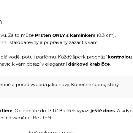
m
divu. Za to může
Prsten ONLY s kamínkem
(0.3 cm).
ní, stálobarevný a připravený zazářit s vámi.
olá vodě, potu i parfému. Každý šperk prochází
kontrolou
č navíc k vám dorazí v elegantní
dárkové krabičce
.
nně a pořád vypadá jako nový. Konečně šperk, který
atíme
. Objednáte do 13 h? Balíček vyrazí
ještě dnes
. A kdyb
dní na výměnu. Bez řečí.
Proč nakoupit u nás