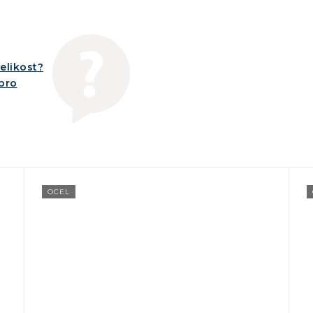
elikost?
íbro
OCEL