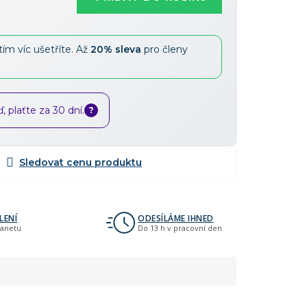
tím víc ušetříte. Až
20% sleva
pro členy
 plaťte za 30 dní.
?
LENÍ
ODESÍLÁME IHNED
lanetu
Do 13 h v pracovní den