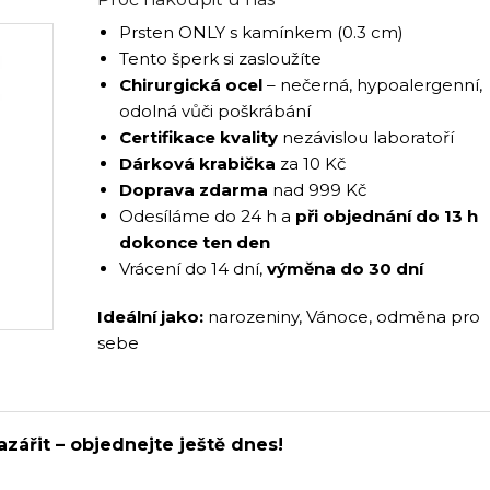
Prsten ONLY s kamínkem (0.3 cm)
Tento šperk si zasloužíte
Chirurgická ocel
– nečerná, hypoalergenní,
odolná vůči poškrábání
Certifikace kvality
nezávislou laboratoří
Dárková krabička
za 10 Kč
Doprava zdarma
nad 999 Kč
Odesíláme do 24 h a
při objednání do 13 h
dokonce ten den
Vrácení do 14 dní,
výměna do 30 dní
Ideální jako:
narozeniny, Vánoce, odměna pro
sebe
azářit – objednejte ještě dnes!