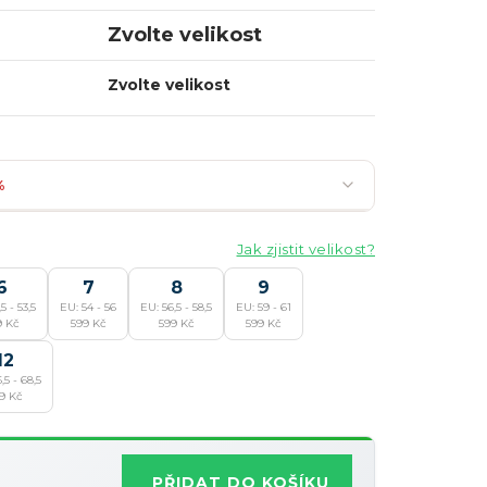
Zvolte velikost
Zvolte velikost
%
Jak zjistit velikost?
6
7
8
9
5 - 53,5
EU: 54 - 56
EU: 56,5 - 58,5
EU: 59 - 61
Nejoblíbenější
9 Kč
599 Kč
599 Kč
599 Kč
12
,5 - 68,5
Slevy lze kombinovat
9 Kč
?
PŘIDAT DO KOŠÍKU