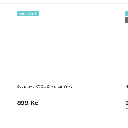
OBLÍBENÉ
Souprava KROUŽKY s kamínky
N
899 Kč
M
2
c