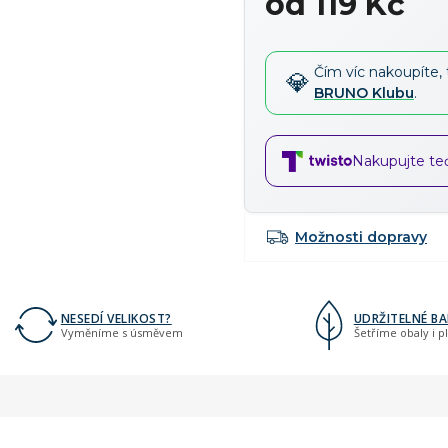
od
119 Kč
Měrná
cena:
Čím víc nakoupíte, 
BRUNO Klubu
.
Nakupujte teď,
Možnosti dopravy
NESEDÍ VELIKOST?
UDRŽITELNÉ BA
Vyměníme s úsměvem
Šetříme obaly i p