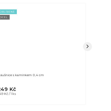
OBLÍBENÉ
OBLÍBENÉ
OCEL
OCEL
áušnice s kamínkem 0,4 cm
Náušnice kr
249 Kč
399 Kč
ěrná
49 Kč / 1 ks
ena: