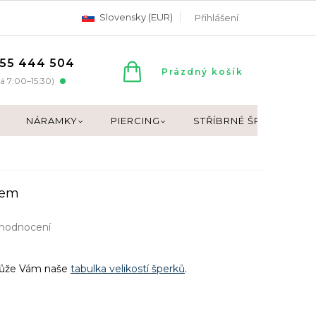
Slovensky (EUR)
Přihlášení
55 444 504
NÁKUPNÍ
Prázdný košík
á 7:00–15:30)
KOŠÍK
NÁRAMKY
PIERCING
STŘÍBRNÉ ŠPERKY
kem
hodnocení
může Vám naše
tabulka velikostí šperků
.