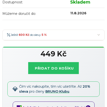
Skladem
Dostupnost:
11.8.2026
Můžeme doručit do:
Ještě
600 Kč
do slevy
5 %
600 Kč
-5 %
→
449 Kč
900 Kč
-7 %
→
Měrná
1 200 Kč
-10 %
→
Nejoblíbenější
cena:
PŘIDAT DO KOŠÍKU
1 500 Kč
-15 %
→
Slevy lze kombinovat
?
Čím víc nakoupíte, tím víc ušetříte. Až
20%
sleva
pro členy
BRUNO Klubu
.