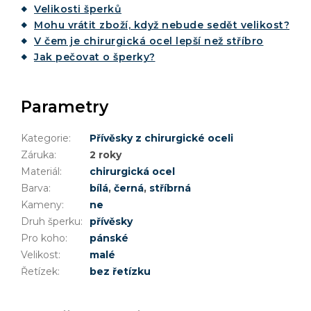
Velikosti šperků
Mohu vrátit zboží, když nebude sedět velikost?
V čem je chirurgická ocel lepší než stříbro
Jak pečovat o šperky?
Parametry
Kategorie
:
Přívěsky z chirurgické oceli
Záruka
:
2 roky
Materiál
:
chirurgická ocel
Barva
:
bílá
,
černá
,
stříbrná
Kameny
:
ne
Druh šperku
:
přívěsky
Pro koho
:
pánské
Velikost
:
malé
Řetízek
:
bez řetízku