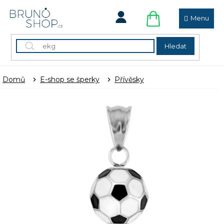
Přejít
na
obsah
NÁKUPNÍ
KOŠÍK
Hledat
Domů
E-shop se šperky
Přívěsky