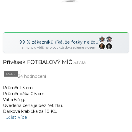
99 % zákazníků říká, že fotky nelžou
a my to u většiny produktů dokazujeme videem
Přívěsek FOTBALOVÝ MÍČ
S3733
OCEL
24 hodnocení
Průměr 1,3 cm.
Průměr očka 0,5 cm.
Váha 6,4 g.
Uvedená cena je bez řetízku.
Dárková krabička za 10 Kč.
...číst více