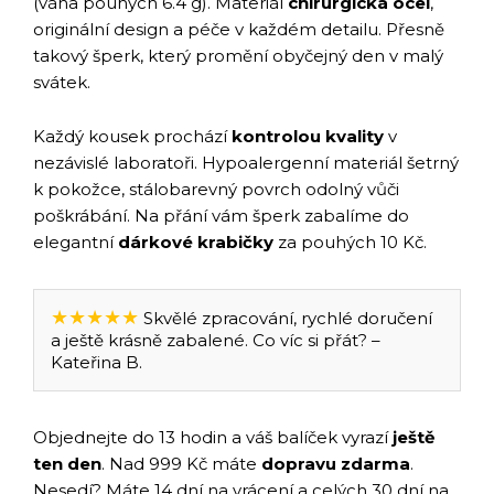
(váha pouhých 6.4 g). Materiál
chirurgická ocel
,
originální design a péče v každém detailu. Přesně
takový šperk, který promění obyčejný den v malý
svátek.
Každý kousek prochází
kontrolou kvality
v
nezávislé laboratoři. Hypoalergenní materiál šetrný
k pokožce, stálobarevný povrch odolný vůči
poškrábání. Na přání vám šperk zabalíme do
elegantní
dárkové krabičky
za pouhých 10 Kč.
★★★★★
Skvělé zpracování, rychlé doručení
a ještě krásně zabalené. Co víc si přát? –
Kateřina B.
Objednejte do 13 hodin a váš balíček vyrazí
ještě
ten den
. Nad 999 Kč máte
dopravu zdarma
.
Nesedí? Máte 14 dní na vrácení a celých 30 dní na