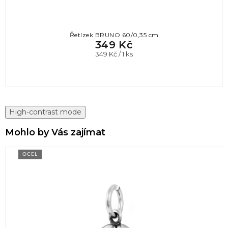
Řetízek BRUNO 60/0,35 cm
349 Kč
Měrná
349 Kč / 1 ks
cena:
High-contrast mode
Mohlo by Vás zajímat
OCEL