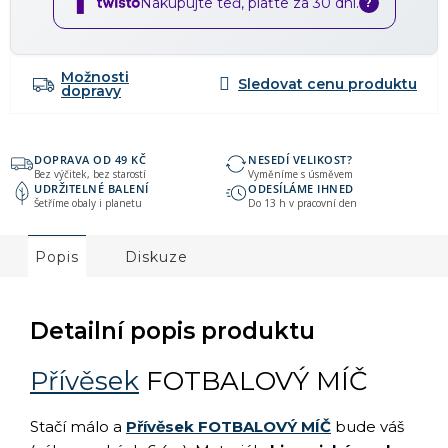
Nakupujte teď, plaťte za 30 dní.
?
Možnosti
dopravy
DOPRAVA OD 49 KČ
NESEDÍ VELIKOST?
Bez výčitek, bez starostí
Vyměníme s úsměvem
UDRŽITELNÉ BALENÍ
ODESÍLÁME IHNED
Šetříme obaly i planetu
Do 13 h v pracovní den
Popis
Diskuze
Detailní popis produktu
Přívěsek
FOTBALOVÝ MÍČ
Stačí málo a
Přívěsek FOTBALOVÝ MÍČ
bude váš