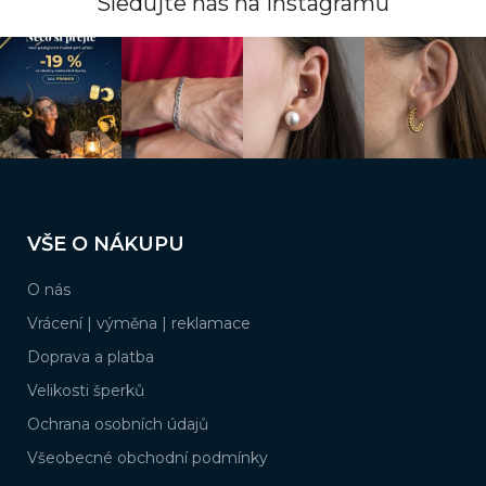
Sledujte nás na instagramu
Z
á
VŠE O NÁKUPU
p
a
O nás
t
í
Vrácení | výměna | reklamace
Doprava a platba
Velikosti šperků
Ochrana osobních údajů
Všeobecné obchodní podmínky