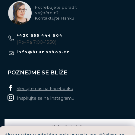
Potřebujete poradit
s výběrem?
Kontaktujte Hanku
+420 555 444 504
(Po–Pá 7:00–15:30)
info
@
brunoshop.cz
POZNEJME SE BLÍŽE
Sledujte nás na Facebooku
Inspirujte se na Instagramu
Pohodlná platba: