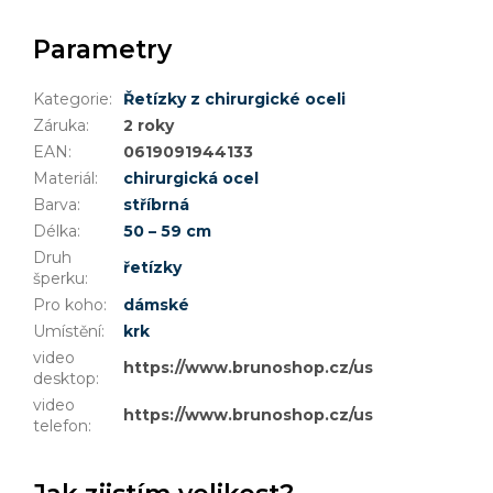
Parametry
Kategorie
:
Řetízky z chirurgické oceli
Záruka
:
2 roky
EAN
:
0619091944133
Materiál
:
chirurgická ocel
Barva
:
stříbrná
Délka
:
50 – 59 cm
Druh
řetízky
šperku
:
Pro koho
:
dámské
Umístění
:
krk
video
https://www.brunoshop.cz/user/documents
desktop
:
video
https://www.brunoshop.cz/user/document
telefon
: