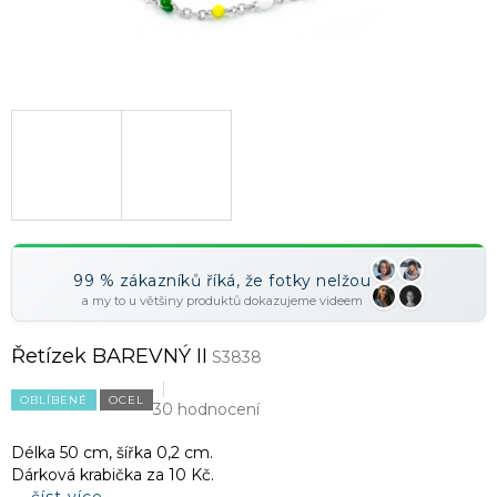
99 % zákazníků říká, že fotky nelžou
a my to u většiny produktů dokazujeme videem
Řetízek BAREVNÝ II
S3838
OBLÍBENÉ
OCEL
30 hodnocení
Délka 50 cm, šířka 0,2 cm.
Dárková krabička za 10 Kč.