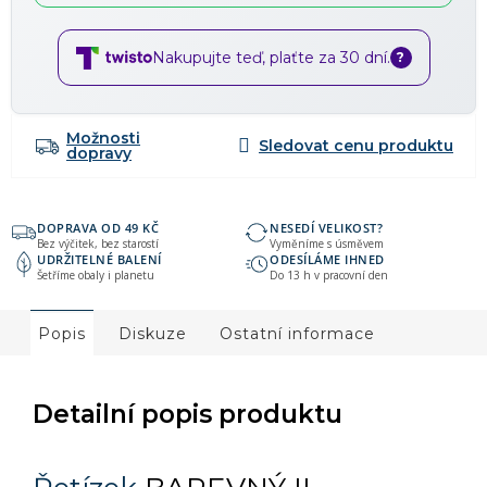
Nakupujte teď, plaťte za 30 dní.
?
Možnosti
dopravy
DOPRAVA OD 49 KČ
NESEDÍ VELIKOST?
Bez výčitek, bez starostí
Vyměníme s úsměvem
UDRŽITELNÉ BALENÍ
ODESÍLÁME IHNED
Šetříme obaly i planetu
Do 13 h v pracovní den
Popis
Diskuze
Ostatní informace
Detailní popis produktu