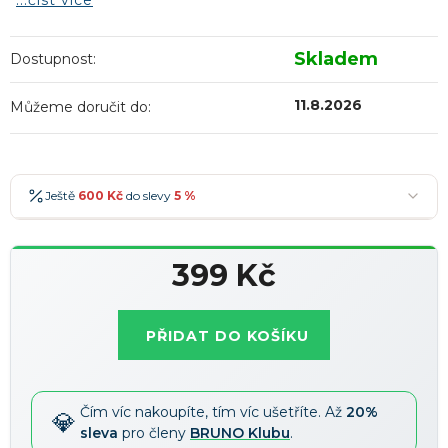
...číst více
Skladem
Dostupnost:
11.8.2026
Můžeme doručit do:
Ještě
600 Kč
do slevy
5 %
600 Kč
-5 %
→
399 Kč
900 Kč
-7 %
→
Měrná
1 200 Kč
-10 %
→
Nejoblíbenější
cena:
PŘIDAT DO KOŠÍKU
1 500 Kč
-15 %
→
Slevy lze kombinovat
?
Čím víc nakoupíte, tím víc ušetříte. Až
20%
sleva
pro členy
BRUNO Klubu
.