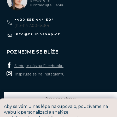
s výběrem?
Kontaktujte Hanku
+420 555 444 504
(Po–Pá 7:00–15:30)
info
@
brunoshop.cz
POZNEJME SE BLÍŽE
Sledujte nás na Facebooku
Inspirujte se na Instagramu
Pohodlná platba:
Aby se vám u nás lépe nakupovalo, používáme na
webu k personalizaci a analýze