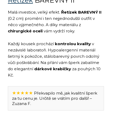
Řetízek
BAREVNÝ II
Malá investice, velký efekt.
Řetízek BAREVNÝ II
(0.2 cm) promění i ten nejjednodušší outfit v
něco výjimečného. A díky materiálu z
chirurgické oceli
vám vydrží roky.
Každý kousek prochází
kontrolou kvality
v
nezávislé laboratoři. Hypoalergenní materiál
šetrný k pokožce, stálobarevný povrch odolný
vůči poškrábání. Na přání vám šperk zabalíme
do elegantní
dárkové krabičky
za pouhých 10
Kč.
★★★★★
Překvapilo mě, jak kvalitní šperk
za tu cenu je. Určitě se vrátím pro další! –
Zuzana F.