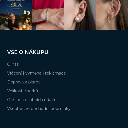
Z
á
VŠE O NÁKUPU
p
a
O nás
t
í
Vrácení | výměna | reklamace
Doprava a platba
Velikosti šperků
Ochrana osobních údajů
Všeobecné obchodní podmínky