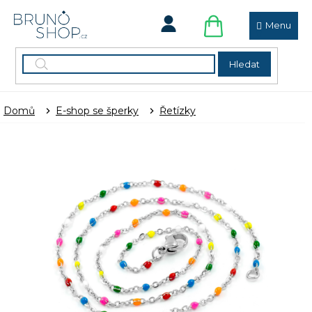
Přejít
na
obsah
NÁKUPNÍ
KOŠÍK
Hledat
Domů
E-shop se šperky
Řetízky