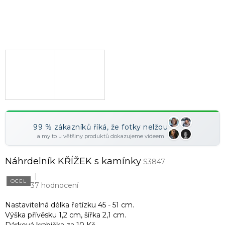
99 % zákazníků říká, že fotky nelžou
a my to u většiny produktů dokazujeme videem
Náhrdelník KŘÍŽEK s kamínky
S3847
OCEL
37 hodnocení
Nastavitelná délka řetízku 45 - 51 cm.
Výška přívěsku 1,2 cm, šířka 2,1 cm.