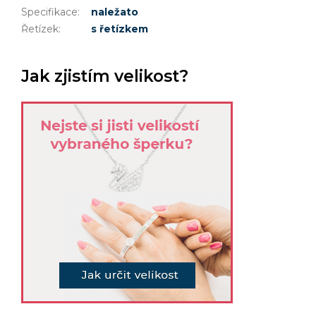
Specifikace
:
naležato
Řetízek
:
s řetízkem
Jak zjistím velikost?