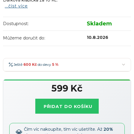
Dárková krabička za 10 Kč.
...číst více
Skladem
Dostupnost:
10.8.2026
Můžeme doručit do:
Ještě
600 Kč
do slevy
5 %
600 Kč
-5 %
→
599 Kč
900 Kč
-7 %
→
Měrná
1 200 Kč
-10 %
→
Nejoblíbenější
cena:
PŘIDAT DO KOŠÍKU
1 500 Kč
-15 %
→
Slevy lze kombinovat
?
Čím víc nakoupíte, tím víc ušetříte. Až
20%