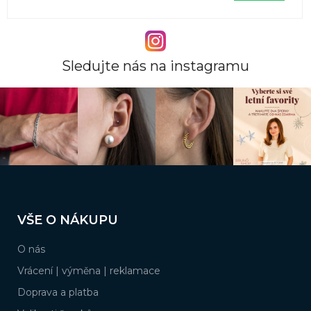
Sledujte nás na instagramu
Z
á
VŠE O NÁKUPU
p
a
O nás
t
í
Vrácení | výměna | reklamace
Doprava a platba