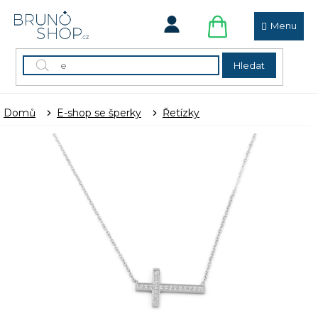
Přejít
na
obsah
NÁKUPNÍ
KOŠÍK
Hledat
Domů
E-shop se šperky
Řetízky