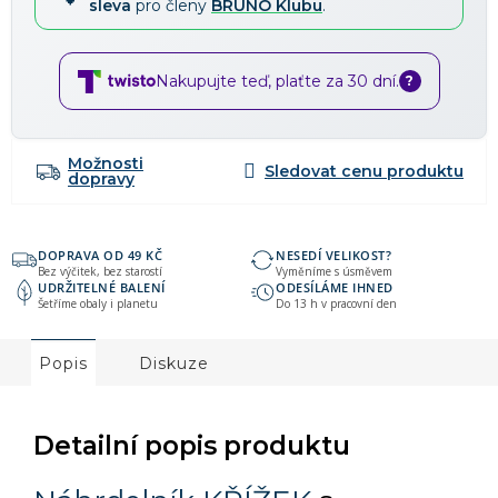
sleva
pro členy
BRUNO Klubu
.
Nakupujte teď, plaťte za 30 dní.
?
Možnosti
dopravy
DOPRAVA OD 49 KČ
NESEDÍ VELIKOST?
Bez výčitek, bez starostí
Vyměníme s úsměvem
UDRŽITELNÉ BALENÍ
ODESÍLÁME IHNED
Šetříme obaly i planetu
Do 13 h v pracovní den
Popis
Diskuze
Detailní popis produktu