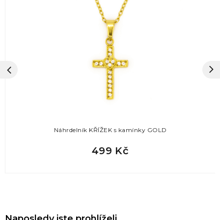
Náhrdelník KŘÍŽEK s kamínky GOLD
499 Kč
Naposledy jste prohlíželi