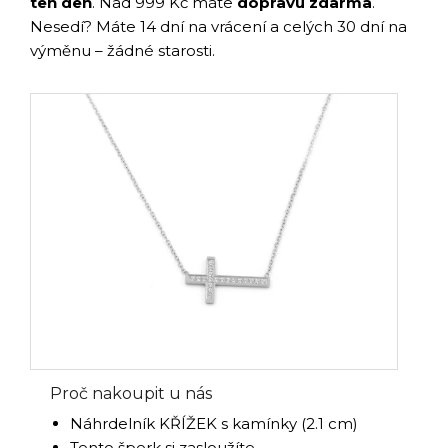
ten den
. Nad 999 Kč máte
dopravu zdarma
.
Nesedí? Máte 14 dní na vrácení a celých 30 dní na
výměnu – žádné starosti.
Proč nakoupit u nás
Náhrdelník KŘÍŽEK s kamínky (2.1 cm)
Tento šperk si zasloužíte