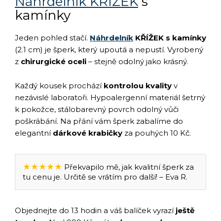
Náhrdelník KŘÍŽEK
s
kamínky
Jeden pohled stačí.
Náhrdelník
KŘÍŽEK s kamínky
(2.1 cm) je šperk, který upoutá a nepustí. Vyrobený
z
chirurgické oceli
– stejně odolný jako krásný.
Každý kousek prochází
kontrolou kvality
v
nezávislé laboratoři. Hypoalergenní materiál šetrný
k pokožce, stálobarevný povrch odolný vůči
poškrábání. Na přání vám šperk zabalíme do
elegantní
dárkové krabičky
za pouhých 10 Kč.
★★★★★
Překvapilo mě, jak kvalitní šperk za
tu cenu je. Určitě se vrátím pro další! – Eva R.
Objednejte do 13 hodin a váš balíček vyrazí
ještě