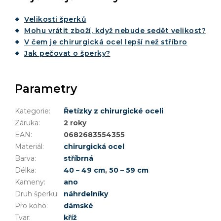
Velikosti šperků
Mohu vrátit zboží, když nebude sedět velikost?
V čem je chirurgická ocel lepší než stříbro
Jak pečovat o šperky?
Parametry
Kategorie
:
Řetízky z chirurgické oceli
Záruka
:
2 roky
EAN
:
0682683554355
Materiál
:
chirurgická ocel
Barva
:
stříbrná
Délka
:
40 – 49 cm
,
50 – 59 cm
Kameny
:
ano
Druh šperku
:
náhrdelníky
Pro koho
:
dámské
Tvar
:
kříž