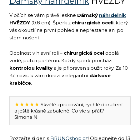
Dámský náhrdelník
HVĚZDY
V očích se vám právě leskne
Dámský
náhrdelník
HVĚZDY
(0.8 cm). Šperk z
chirurgické oceli
, který
vás okouzlí na první pohled a nepřestane ani po
stém nošení.
Odolnost v hlavní roli –
chirurgická ocel
odolá
vodě, potu i parfému. Každý šperk prochází
kontrolou kvality
a je připraven sloužit roky. Za 10
Kč navíc k vám dorazí v elegantní
dárkové
krabičce
.
★★★★★
Skvělé zpracování, rychlé doručení
a ještě krásně zabalené. Co víc si přát? –
Simona N.
Rozzařte si den s
BRUNOshop.cz
! Objednejte do 13