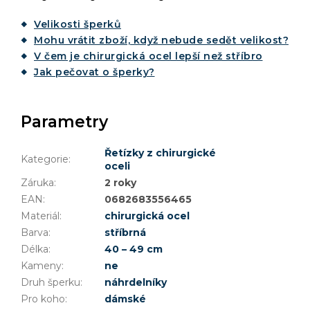
Velikosti šperků
Mohu vrátit zboží, když nebude sedět velikost?
V čem je chirurgická ocel lepší než stříbro
Jak pečovat o šperky?
Parametry
Řetízky z chirurgické
Kategorie
:
oceli
Záruka
:
2 roky
EAN
:
0682683556465
Materiál
:
chirurgická ocel
Barva
:
stříbrná
Délka
:
40 – 49 cm
Kameny
:
ne
Druh šperku
:
náhrdelníky
Pro koho
:
dámské