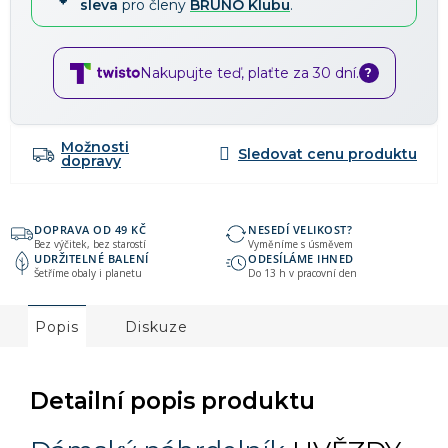
sleva
pro členy
BRUNO Klubu
.
Nakupujte teď, plaťte za 30 dní.
?
Možnosti
dopravy
DOPRAVA OD 49 KČ
NESEDÍ VELIKOST?
Bez výčitek, bez starostí
Vyměníme s úsměvem
UDRŽITELNÉ BALENÍ
ODESÍLÁME IHNED
Šetříme obaly i planetu
Do 13 h v pracovní den
Popis
Diskuze
Detailní popis produktu