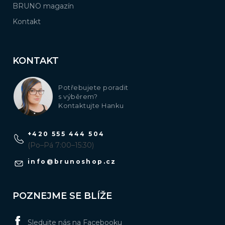
BRUNO magazín
Kontakt
KONTAKT
Potřebujete poradit
s výběrem?
Kontaktujte Hanku
+420 555 444 504
(Po–Pá 7:00–15:30)
info
@
brunoshop.cz
POZNEJME SE BLÍŽE
Sledujte nás na Facebooku