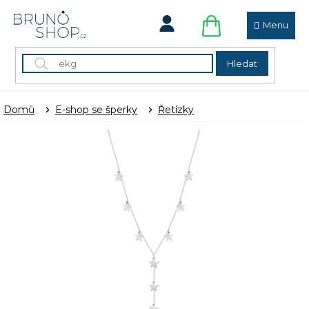
Přejít
na
obsah
NÁKUPNÍ
KOŠÍK
Hledat
Domů
E-shop se šperky
Řetízky