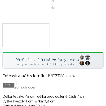
99 % zákazníků říká, že fotky nelžou
a my to u většiny produktů dokazujeme videem
Dámský náhrdelník HVĚZDY
S3974
OCEL
20 hodnocení
Délka řetízku 45 cm, délka prodloužené části 7 cm.
Výška hvězdy 1 cm, šířka 0,8 cm.