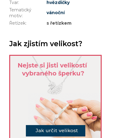
Tvar
:
hvězdičky
Tematický
vánoční
motiv
:
Řetízek
:
s řetízkem
Jak zjistím velikost?