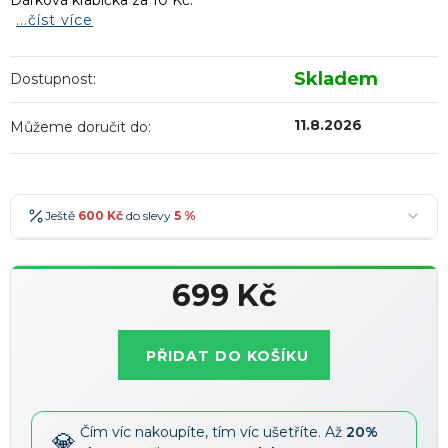
Dárková krabička za 10 Kč.
...číst více
Skladem
Dostupnost:
11.8.2026
Můžeme doručit do:
Ještě
600 Kč
do slevy
5 %
600 Kč
-5 %
→
699 Kč
900 Kč
-7 %
→
Měrná
1 200 Kč
-10 %
→
Nejoblíbenější
cena:
PŘIDAT DO KOŠÍKU
1 500 Kč
-15 %
→
Slevy lze kombinovat
?
Čím víc nakoupíte, tím víc ušetříte. Až
20%