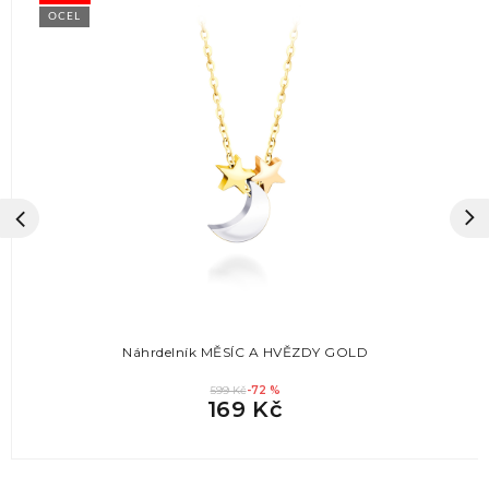
OCEL
Náhrdelník MĚSÍC A HVĚZDY GOLD
599 Kč
-72 %
169 Kč