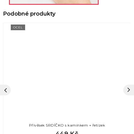
OCEL
Přívěsek SRDÍČKO s kamínkem + řetízek
449 Kč