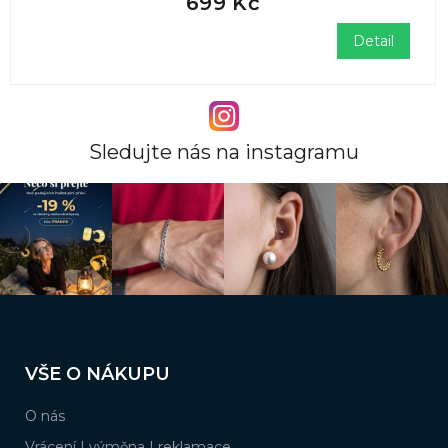
699 Kč
Detail
Sledujte nás na instagramu
Z
á
VŠE O NÁKUPU
p
a
O nás
t
í
Vrácení | výměna | reklamace