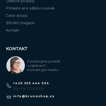
Dárkové poukazy
Přihlaste se k odběru novinek
Časté dotazy
BRUNO magazín
Kontakt
KONTAKT
Potřebujete poradit
s výběrem?
Kontaktujte Hanku
+420 555 444 504
(Po–Pá 7:00–15:30)
info
@
brunoshop.cz