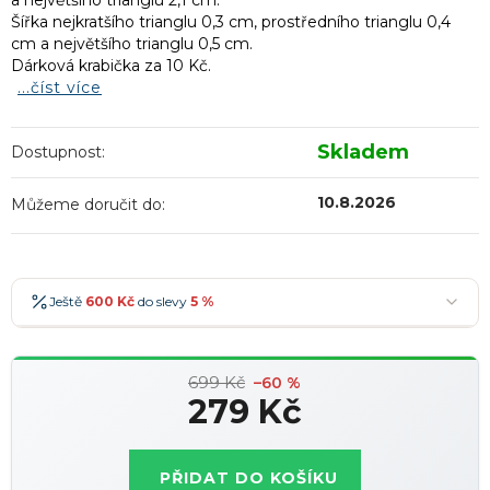
a největšího trianglu 2,1 cm.
Šířka nejkratšího trianglu 0,3 cm, prostředního trianglu 0,4
cm a největšího trianglu 0,5 cm.
Dárková krabička za 10 Kč.
...číst více
Skladem
Dostupnost:
10.8.2026
Můžeme doručit do:
Ještě
600 Kč
do slevy
5 %
600 Kč
-5 %
→
699 Kč
900 Kč
-7 %
–60 %
→
279 Kč
1 200 Kč
-10 %
→
Nejoblíbenější
Měrná
1 500 Kč
-15 %
→
cena:
PŘIDAT DO KOŠÍKU