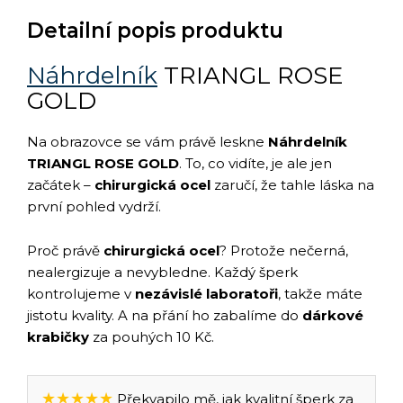
Detailní popis produktu
Náhrdelník
TRIANGL ROSE
GOLD
Na obrazovce se vám právě leskne
Náhrdelník
TRIANGL ROSE GOLD
. To, co vidíte, je ale jen
začátek –
chirurgická ocel
zaručí, že tahle láska na
první pohled vydrží.
Proč právě
chirurgická ocel
? Protože nečerná,
nealergizuje a nevybledne. Každý šperk
kontrolujeme v
nezávislé laboratoři
, takže máte
jistotu kvality. A na přání ho zabalíme do
dárkové
krabičky
za pouhých 10 Kč.
★★★★★
Překvapilo mě, jak kvalitní šperk za