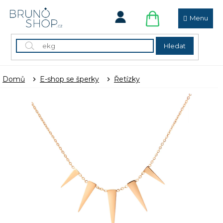
Přejít
na
obsah
NÁKUPNÍ
KOŠÍK
Hledat
Domů
E-shop se šperky
Řetízky