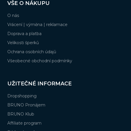
VŠE O NÁKUPU
p
a
O nás
t
í
Vrácení | výměna | reklamace
Doprava a platba
Velikosti šperků
Ochrana osobních údajů
Všeobecné obchodní podmínky
UŽITEČNÉ INFORMACE
Dropshopping
BRUNO Pronájem
BRUNO Klub
Affiliate program