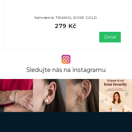
Náhrdelník TRIANGL ROSE GOLD
279 Kč
Detail
Sledujte nás na instagramu
Z
á