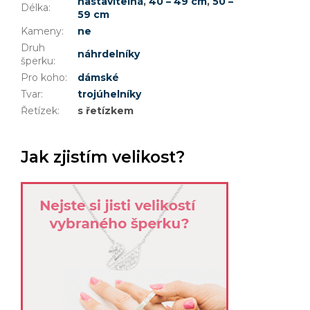
nastavitelná
,
40 – 49 cm
,
50 –
Délka
:
59 cm
Kameny
:
ne
Druh
náhrdelníky
šperku
:
Pro koho
:
dámské
Tvar
:
trojúhelníky
Řetízek
:
s řetízkem
Jak zjistím velikost?