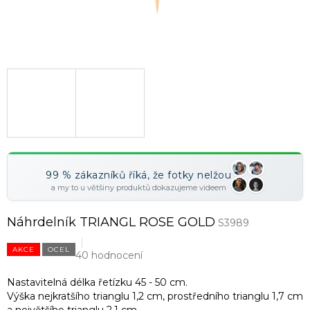
99 % zákazníků říká, že fotky nelžou
a my to u většiny produktů dokazujeme videem
Náhrdelník TRIANGL ROSE GOLD
S3989
AKCE
OCEL
40 hodnocení
Nastavitelná délka řetízku 45 - 50 cm.
Výška nejkratšího trianglu 1,2 cm, prostředního trianglu 1,7 cm