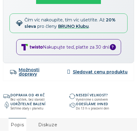
Slevy lze kombinovat
?
Čím víc nakoupíte, tím víc ušetříte. Až
20%
sleva
pro členy
BRUNO Klubu
.
Nakupujte teď, plaťte za 30 dní.
?
Možnosti
dopravy
DOPRAVA OD 49 KČ
NESEDÍ VELIKOST?
Bez výčitek, bez starostí
Vyměníme s úsměvem
UDRŽITELNÉ BALENÍ
ODESÍLÁME IHNED
Šetříme obaly i planetu
Do 13 h v pracovní den
Popis
Diskuze