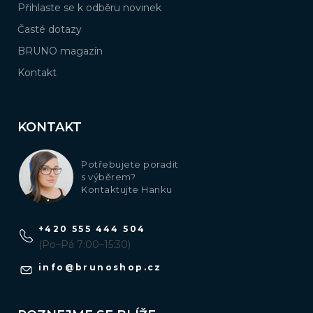
Přihlaste se k odběru novinek
Časté dotazy
BRUNO magazín
Kontakt
KONTAKT
Potřebujete poradit
s výběrem?
Kontaktujte Hanku
+420 555 444 504
(Po–Pá 7:00–15:30)
info
@
brunoshop.cz