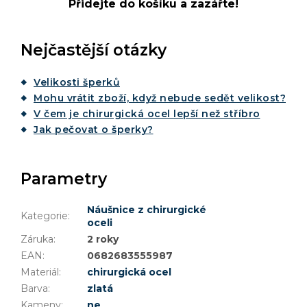
Přidejte do košíku a zazářte!
Nejčastější otázky
Velikosti šperků
Mohu vrátit zboží, když nebude sedět velikost?
V čem je chirurgická ocel lepší než stříbro
Jak pečovat o šperky?
Parametry
Náušnice z chirurgické
Kategorie
:
oceli
Záruka
:
2 roky
EAN
:
0682683555987
Materiál
:
chirurgická ocel
Barva
:
zlatá
Kameny
:
ne