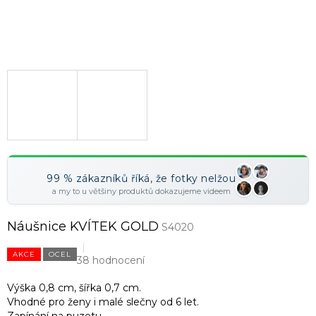
99 % zákazníků říká, že fotky nelžou
a my to u většiny produktů dokazujeme videem
Náušnice KVÍTEK GOLD
S4020
AKCE
OCEL
38 hodnocení
Výška 0,8 cm, šířka 0,7 cm.
Vhodné pro ženy i malé slečny od 6 let.