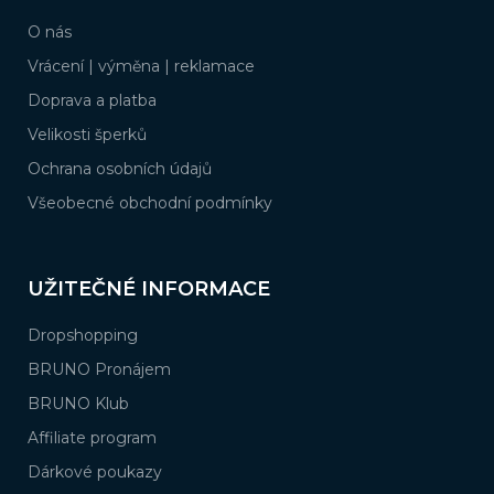
a
O nás
t
í
Vrácení | výměna | reklamace
Doprava a platba
Velikosti šperků
Ochrana osobních údajů
Všeobecné obchodní podmínky
UŽITEČNÉ INFORMACE
Dropshopping
BRUNO Pronájem
BRUNO Klub
Affiliate program
Dárkové poukazy