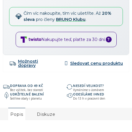
Čím víc nakoupíte, tím víc ušetříte. Až
20%
sleva
pro členy
BRUNO Klubu
.
Nakupujte teď, plaťte za 30 dní.
?
Možnosti
dopravy
DOPRAVA OD 49 KČ
NESEDÍ VELIKOST?
Bez výčitek, bez starostí
Vyměníme s úsměvem
UDRŽITELNÉ BALENÍ
ODESÍLÁME IHNED
Šetříme obaly i planetu
Do 13 h v pracovní den
Popis
Diskuze