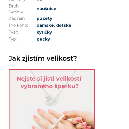
Druh
náušnice
šperku
:
Zapínání
:
puzety
Pro koho
:
dámské
,
dětské
Tvar
:
kytičky
Typ
:
pecky
Jak zjistím velikost?