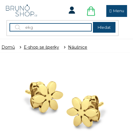
Přejít
na
obsah
NÁKUPNÍ
KOŠÍK
Hledat
Domů
E-shop se šperky
Náušnice