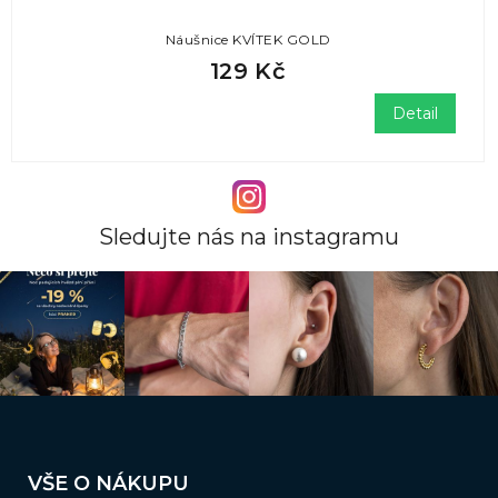
Náušnice KVÍTEK GOLD
129 Kč
Detail
Sledujte nás na instagramu
Z
á
VŠE O NÁKUPU
p