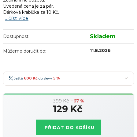
Zapínání na puzetu.
Uvedená cena je za pár.
Dárková krabička za 10 Kč.
...číst více
Skladem
Dostupnost:
11.8.2026
Můžeme doručit do:
Ještě
600 Kč
do slevy
5 %
600 Kč
-5 %
→
399 Kč
900 Kč
-7 %
–67 %
→
129 Kč
1 200 Kč
-10 %
→
Nejoblíbenější
Měrná
1 500 Kč
-15 %
→
cena:
PŘIDAT DO KOŠÍKU
Slevy lze kombinovat
?