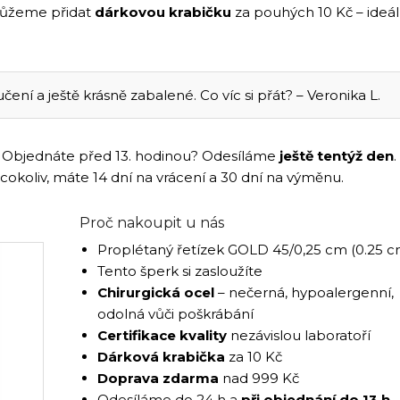
můžeme přidat
dárkovou krabičku
za pouhých 10 Kč – ideál
ení a ještě krásně zabalené. Co víc si přát? – Veronika L.
ám. Objednáte před 13. hodinou? Odesíláme
ještě tentýž den
.
 cokoliv, máte 14 dní na vrácení a 30 dní na výměnu.
Proč nakoupit u nás
Proplétaný řetízek GOLD 45/0,25 cm (0.25 c
Tento šperk si zasloužíte
Chirurgická ocel
– nečerná, hypoalergenní,
odolná vůči poškrábání
Certifikace kvality
nezávislou laboratoří
Dárková krabička
za 10 Kč
Doprava zdarma
nad 999 Kč
Odesíláme do 24 h a
při objednání do 13 h