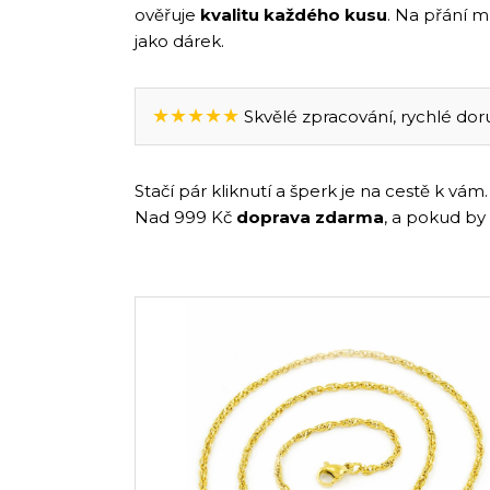
ověřuje
kvalitu každého kusu
. Na přání 
jako dárek.
★★★★★
Skvělé zpracování, rychlé doruč
Stačí pár kliknutí a šperk je na cestě k v
Nad 999 Kč
doprava zdarma
, a pokud by