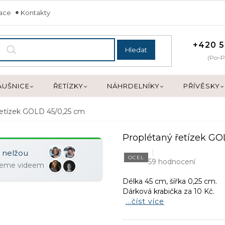
mace
Kontakty
+420 5
Hledat
(Po–P
ÁUŠNICE
ŘETÍZKY
NÁHRDELNÍKY
PŘÍVĚSKY
řetízek GOLD 45/0,25 cm
Proplétaný řetízek GO
y nelžou
OCEL
59 hodnocení
ujeme videem
Délka 45 cm, šířka 0,25 cm.
Dárková krabička za 10 Kč.
...číst více