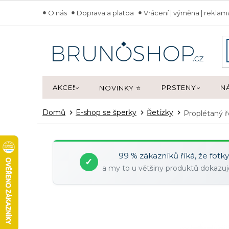
Přejít
O nás
Doprava a platba
Vrácení | výměna | rekla
na
obsah
AKCE❗
PRSTENY
N
NOVINKY ⭐
Domů
E-shop se šperky
Řetízky
Proplétaný 
99 % zákazníků říká, že fotk
✓
a my to u většiny produktů dokaz