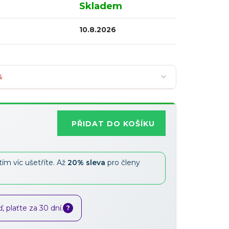
Skladem
10.8.2026
%
PŘIDAT DO KOŠÍKU
Nejoblíbenější
tím víc ušetříte. Až
20% sleva
pro členy
Slevy lze kombinovat
?
 plaťte za 30 dní.
?