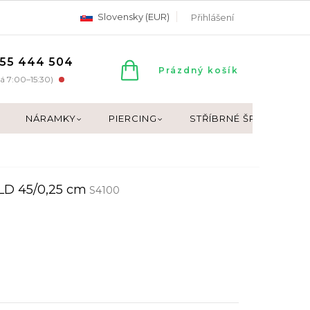
Slovensky (EUR)
Přihlášení
55 444 504
NÁKUPNÍ
Prázdný košík
á 7:00–15:30)
KOŠÍK
NÁRAMKY
PIERCING
STŘÍBRNÉ ŠPERKY
LD 45/0,25 cm
S4100