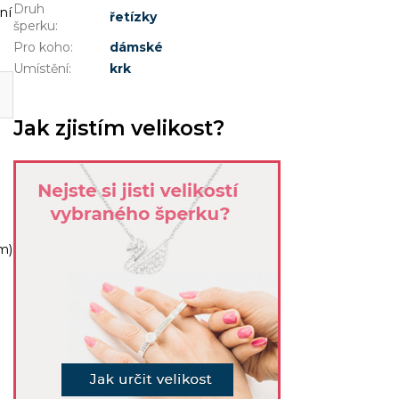
Druh
ní
řetízky
šperku
:
Pro koho
:
dámské
Umístění
:
krk
Jak zjistím velikost?
m)