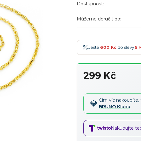
Dostupnost:
Můžeme doručit do:
Ještě
600 Kč
do slevy
5 
600 Kč
-5 %
→
299 Kč
900 Kč
-7 %
→
Měrná
1 200 Kč
-10 %
→
cena:
1 500 Kč
-15 %
→
Čím víc nakoupíte, 
BRUNO Klubu
.
Nakupujte teď,