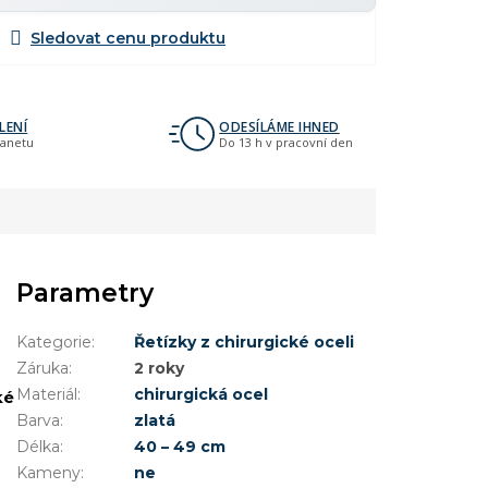
LENÍ
ODESÍLÁME IHNED
lanetu
Do 13 h v pracovní den
Parametry
Kategorie
:
Řetízky z chirurgické oceli
Záruka
:
2 roky
Materiál
:
chirurgická ocel
ké
Barva
:
zlatá
Délka
:
40 – 49 cm
Kameny
:
ne