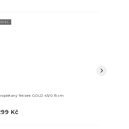
OCEL
OCEL
roplétaný řetízek GOLD 45/0,15 cm
Tenký řetí
299 Kč
299 Kč