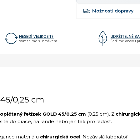
Možnosti dopravy
NESEDÍ VELIKOST?
UDRŽITELNÉ BA
Vyměníme s úsměvem
Šetříme obaly i p
45/0,25 cm
oplétaný řetízek GOLD 45/0,25 cm
(0.25 cm). Z
chirurgic
osíte do práce, na rande nebo jen tak pro radost.
legance materiálu
chirurgická ocel
. Nezávislá laboratoř