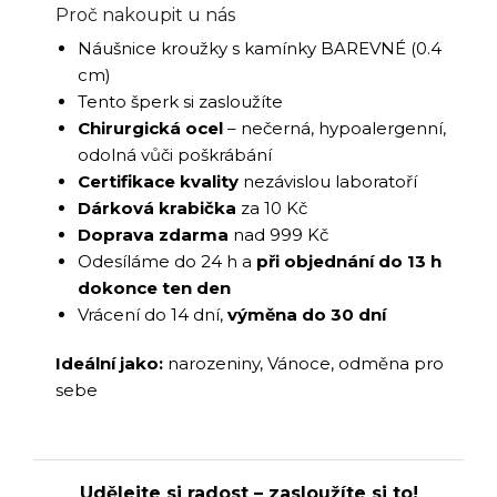
Proč nakoupit u nás
Náušnice kroužky s kamínky BAREVNÉ (0.4
cm)
Tento šperk si zasloužíte
Chirurgická ocel
– nečerná, hypoalergenní,
odolná vůči poškrábání
Certifikace kvality
nezávislou laboratoří
Dárková krabička
za 10 Kč
Doprava zdarma
nad 999 Kč
Odesíláme do 24 h a
při objednání do 13 h
dokonce ten den
Vrácení do 14 dní,
výměna do 30 dní
Ideální jako:
narozeniny, Vánoce, odměna pro
sebe
Udělejte si radost – zasloužíte si to!