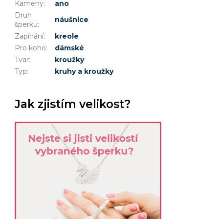
Kameny
:
ano
Druh
náušnice
šperku
:
Zapínání
:
kreole
Pro koho
:
dámské
Tvar
:
kroužky
Typ
:
kruhy a kroužky
Jak zjistím velikost?