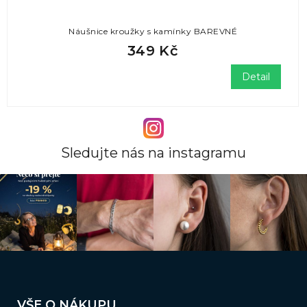
Náušnice kroužky s kamínky BAREVNÉ
349 Kč
Detail
Sledujte nás na instagramu
Z
á
VŠE O NÁKUPU