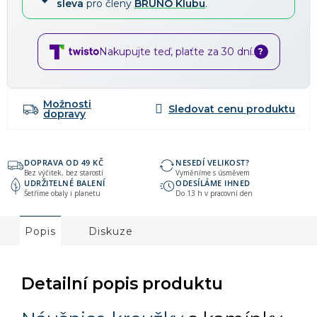
sleva
pro členy
BRUNO Klubu
.
Nakupujte teď, plaťte za 30 dní.
?
Možnosti
dopravy
DOPRAVA OD 49 KČ
NESEDÍ VELIKOST?
Bez výčitek, bez starostí
Vyměníme s úsměvem
UDRŽITELNÉ BALENÍ
ODESÍLÁME IHNED
Šetříme obaly i planetu
Do 13 h v pracovní den
Popis
Diskuze
Detailní popis produktu