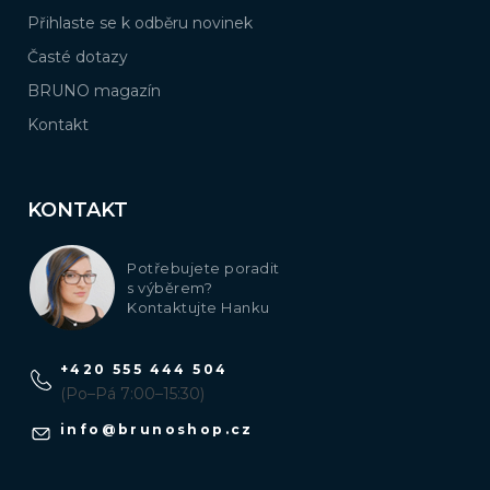
Přihlaste se k odběru novinek
Časté dotazy
BRUNO magazín
Kontakt
KONTAKT
Potřebujete poradit
s výběrem?
Kontaktujte Hanku
+420 555 444 504
(Po–Pá 7:00–15:30)
info
@
brunoshop.cz