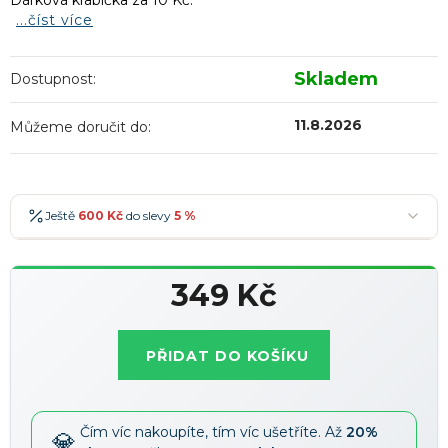
Dárková krabička za 10 Kč.
...číst více
Skladem
Dostupnost:
11.8.2026
Můžeme doručit do:
Ještě
600 Kč
do slevy
5 %
600 Kč
-5 %
→
349 Kč
900 Kč
-7 %
→
Měrná
1 200 Kč
-10 %
→
Nejoblíbenější
cena:
PŘIDAT DO KOŠÍKU
1 500 Kč
-15 %
→
Slevy lze kombinovat
?
Čím víc nakoupíte, tím víc ušetříte. Až
20%