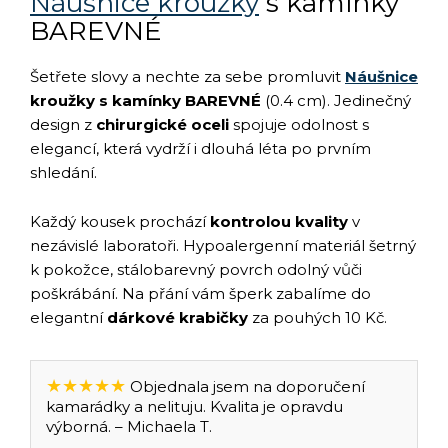
Náušnice kroužky
s kamínky
BAREVNÉ
Šetřete slovy a nechte za sebe promluvit
Náušnice
kroužky s kamínky BAREVNÉ
(0.4 cm). Jedinečný
design z
chirurgické oceli
spojuje odolnost s
elegancí, která vydrží i dlouhá léta po prvním
shledání.
Každý kousek prochází
kontrolou kvality
v
nezávislé laboratoři. Hypoalergenní materiál šetrný
k pokožce, stálobarevný povrch odolný vůči
poškrábání. Na přání vám šperk zabalíme do
elegantní
dárkové krabičky
za pouhých 10 Kč.
★★★★★
Objednala jsem na doporučení
kamarádky a nelituju. Kvalita je opravdu
výborná. – Michaela T.