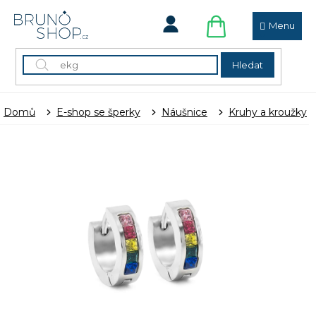
Přejít
na
obsah
NÁKUPNÍ
KOŠÍK
Hledat
Domů
E-shop se šperky
Náušnice
Kruhy a kroužky