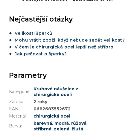
Nejčastější otázky
Velikosti šperků
Mohu vrátit zboží, když nebude sedět velikost?
V čem je chirurgická ocel lepší než stříbro
Jak pečovat o šperky?
Parametry
Kruhové náušnice z
Kategorie
:
chirurgické oceli
Záruka
:
2 roky
EAN
:
0682683552672
Materiál
:
chirurgická ocel
barevná
,
modrá
,
růžová
,
Barva
:
stříbrná
,
zelená
,
žlutá