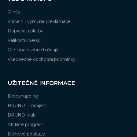
p
a
O nás
t
í
Vrácení | výměna | reklamace
Doprava a platba
Velikosti šperků
Ochrana osobních údajů
Všeobecné obchodní podmínky
UŽITEČNÉ INFORMACE
Dropshopping
BRUNO Pronájem
BRUNO Klub
Affiliate program
Dárkové poukazy