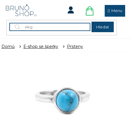
Přejít
na
obsah
NÁKUPNÍ
KOŠÍK
Hledat
Domů
E-shop se šperky
Prsteny