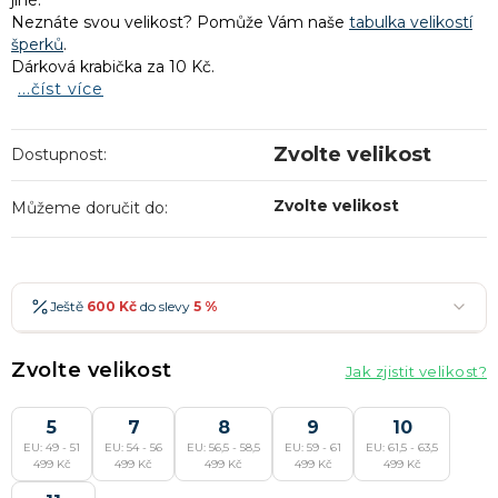
jiné.
Neznáte svou velikost? Pomůže Vám naše
tabulka velikostí
šperků
.
Dárková krabička za 10 Kč.
...číst více
Zvolte velikost
Dostupnost:
Zvolte velikost
Můžeme doručit do:
Ještě
600 Kč
do slevy
5 %
600 Kč
-5 %
→
Zvolte velikost
Jak zjistit velikost?
900 Kč
-7 %
→
1 200 Kč
5
7
-10 %
8
9
10
→
Nejoblíbenější
EU: 49 - 51
EU: 54 - 56
EU: 56,5 - 58,5
EU: 59 - 61
EU: 61,5 - 63,5
1 500 Kč
-15 %
→
499 Kč
499 Kč
499 Kč
499 Kč
499 Kč