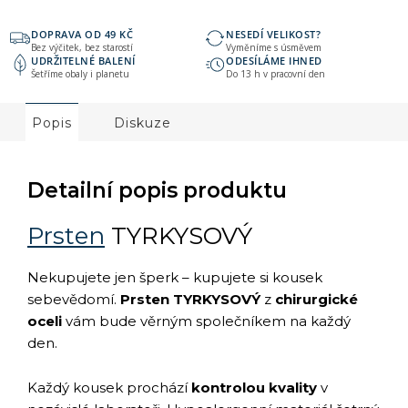
DOPRAVA OD 49 KČ
NESEDÍ VELIKOST?
Bez výčitek, bez starostí
Vyměníme s úsměvem
UDRŽITELNÉ BALENÍ
ODESÍLÁME IHNED
Šetříme obaly i planetu
Do 13 h v pracovní den
Popis
Diskuze
Detailní popis produktu
Prsten
TYRKYSOVÝ
Nekupujete jen šperk – kupujete si kousek
sebevědomí.
Prsten TYRKYSOVÝ
z
chirurgické
oceli
vám bude věrným společníkem na každý
den.
Každý kousek prochází
kontrolou kvality
v