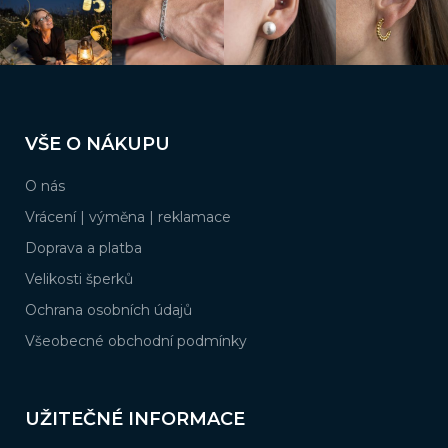
Z
á
VŠE O NÁKUPU
p
a
O nás
t
í
Vrácení | výměna | reklamace
Doprava a platba
Velikosti šperků
Ochrana osobních údajů
Všeobecné obchodní podmínky
UŽITEČNÉ INFORMACE