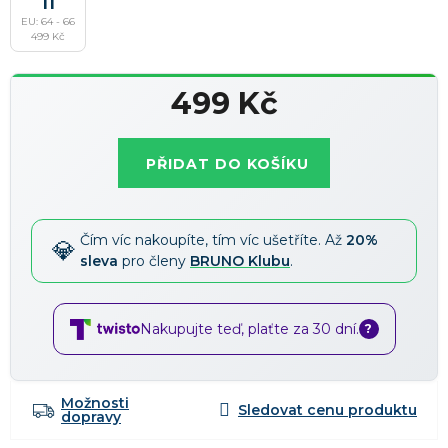
11
Slevy lze kombinovat
?
EU: 64 - 66
499 Kč
499 Kč
Měrná
cena:
PŘIDAT DO KOŠÍKU
Čím víc nakoupíte, tím víc ušetříte. Až
20%
sleva
pro členy
BRUNO Klubu
.
Nakupujte teď, plaťte za 30 dní.
?
Možnosti
dopravy