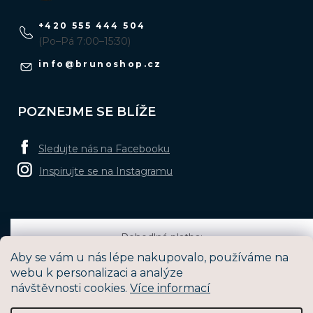
+420 555 444 504
(Po–Pá 7:00–15:30)
info
@
brunoshop.cz
POZNEJME SE BLÍŽE
Sledujte nás na Facebooku
Inspirujte se na Instagramu
Pohodlná platba:
Aby se vám u nás lépe nakupovalo, používáme na
webu k personalizaci a analýze
návštěvnosti cookies.
Více informací
Oblíbené způsoby dopravy: