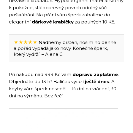
nezávislé laboratoři. Hypoalergenní materiál šetrný
k pokožce, stálobarevný povrch odolný vůči
poškrábání. Na přání vám šperk zabalíme do
elegantní
dárkové krabičky
za pouhých 10 Kč.
★★★★★
Nádherný prsten, nosím ho denně
a pořád vypadá jako nový. Konečně šperk,
který vydrží. – Alena C.
Při nákupu nad 999 Kč vám
dopravu zaplatíme
.
Objednáte do 13 h? Balíček vyrazí
ještě dnes
. A
kdyby vám šperk neseděl – 14 dní na vrácení, 30
dní na výměnu. Bez řečí.