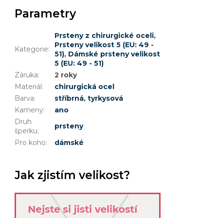
Parametry
Prsteny z chirurgické oceli
,
Prsteny velikost 5 (EU: 49 -
Kategorie
:
51)
,
Dámské prsteny velikost
5 (EU: 49 - 51)
Záruka
:
2 roky
Materiál
:
chirurgická ocel
Barva
:
stříbrná
,
tyrkysová
Kameny
:
ano
Druh
prsteny
šperku
:
Pro koho
:
dámské
Jak zjistím velikost?