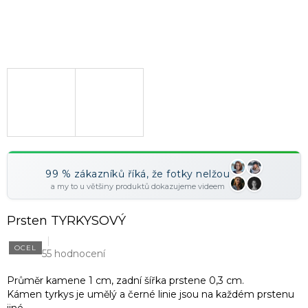
99 % zákazníků říká, že fotky nelžou
a my to u většiny produktů dokazujeme videem
Prsten TYRKYSOVÝ
OCEL
55 hodnocení
Průměr kamene 1 cm, zadní šířka prstene 0,3 cm.
Kámen tyrkys je umělý a černé linie jsou na každém prstenu