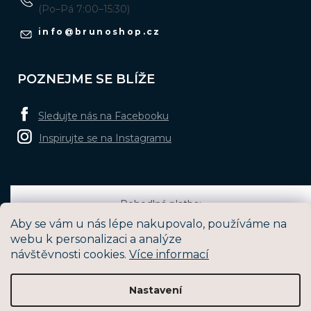
(Po–Pá 7:00–15:30)
info
@
brunoshop.cz
POZNEJME SE BLÍŽE
Sledujte nás na Facebooku
Inspirujte se na Instagramu
Pohodlná platba:
Aby se vám u nás lépe nakupovalo, používáme na
webu k personalizaci a analýze
návštěvnosti cookies.
Více informací
Oblíbené způsoby dopravy:
Nastavení