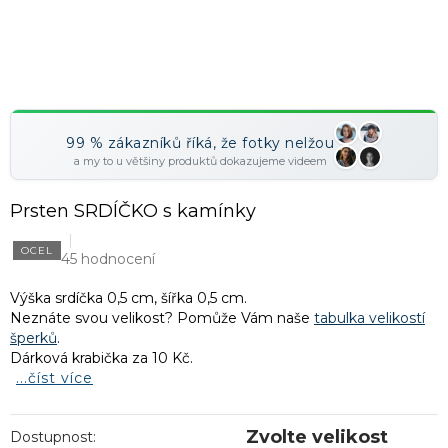
99 % zákazníků říká, že fotky nelžou
a my to u většiny produktů dokazujeme videem
Prsten SRDÍČKO s kamínky
OCEL
45 hodnocení
Výška srdíčka 0,5 cm, šířka 0,5 cm.
Neznáte svou velikost? Pomůže Vám naše
tabulka velikostí
šperků
.
Dárková krabička za 10 Kč.
...číst více
Zvolte velikost
Dostupnost: