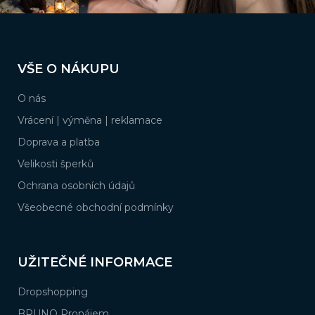
Z
á
VŠE O NÁKUPU
p
a
O nás
t
í
Vrácení | výměna | reklamace
Doprava a platba
Velikosti šperků
Ochrana osobních údajů
Všeobecné obchodní podmínky
UŽITEČNÉ INFORMACE
Dropshopping
BRUNO Pronájem