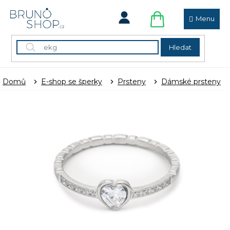
Přejít
na
obsah
NÁKUPNÍ
KOŠÍK
Hledat
Domů
E-shop se šperky
Prsteny
Dámské prsteny