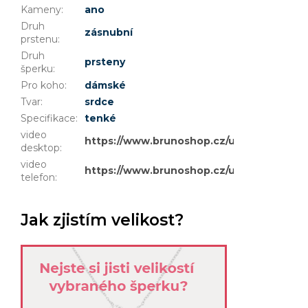
Kameny
:
ano
Druh
zásnubní
prstenu
:
Druh
prsteny
šperku
:
Pro koho
:
dámské
Tvar
:
srdce
Specifikace
:
tenké
video
https://www.brunoshop.cz/user/documen
desktop
:
video
https://www.brunoshop.cz/user/documen
telefon
:
Jak zjistím velikost?