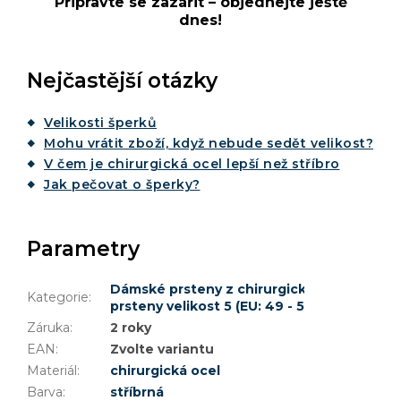
Připravte se zazářit – objednejte ještě
dnes!
Nejčastější otázky
Velikosti šperků
Mohu vrátit zboží, když nebude sedět velikost?
V čem je chirurgická ocel lepší než stříbro
Jak pečovat o šperky?
Parametry
Dámské prsteny z chirurgické oceli
,
Prsten
Kategorie
:
prsteny velikost 5 (EU: 49 - 51)
,
Zobrazit da
Záruka
:
2 roky
EAN
:
Zvolte variantu
Materiál
:
chirurgická ocel
Barva
:
stříbrná