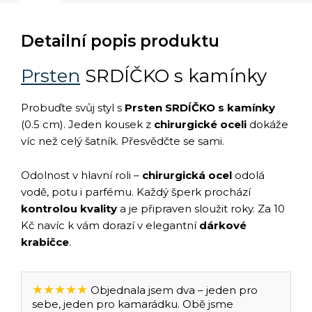
Detailní popis produktu
Prsten
SRDÍČKO s kamínky
Probuďte svůj styl s
Prsten SRDÍČKO s kamínky
(0.5 cm). Jeden kousek z
chirurgické oceli
dokáže
víc než celý šatník. Přesvědčte se sami.
Odolnost v hlavní roli –
chirurgická ocel
odolá
vodě, potu i parfému. Každý šperk prochází
kontrolou kvality
a je připraven sloužit roky. Za 10
Kč navíc k vám dorazí v elegantní
dárkové
krabičce
.
★★★★★
Objednala jsem dva – jeden pro
sebe, jeden pro kamarádku. Obě jsme