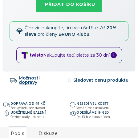
PŘIDAT DO KOŠÍKU
Čím víc nakoupíte, tím víc ušetříte. Až
20%
sleva
pro členy
BRUNO Klubu
.
Nakupujte teď, plaťte za 30 dní.
?
Možnosti
dopravy
DOPRAVA OD 49 KČ
NESEDÍ VELIKOST?
Bez výčitek, bez starostí
Vyměníme s úsměvem
UDRŽITELNÉ BALENÍ
ODESÍLÁME IHNED
Šetříme obaly i planetu
Do 13 h v pracovní den
Popis
Diskuze