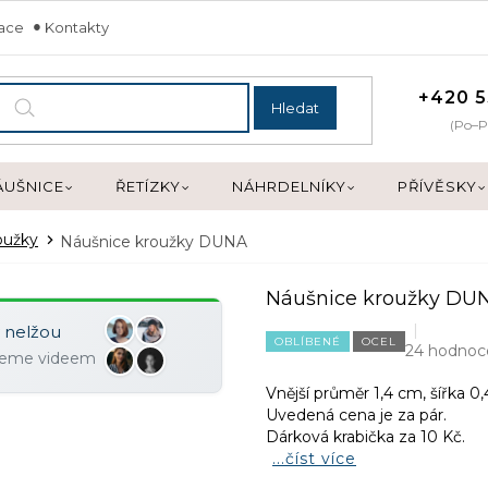
mace
Kontakty
+420 5
Hledat
(Po–P
ÁUŠNICE
ŘETÍZKY
NÁHRDELNÍKY
PŘÍVĚSKY
oužky
Náušnice kroužky DUNA
Náušnice kroužky DU
y nelžou
OBLÍBENÉ
OCEL
24 hodnoc
ujeme videem
Vnější průměr 1,4 cm, šířka 0
Uvedená cena je za pár.
Dárková krabička za 10 Kč.
...číst více