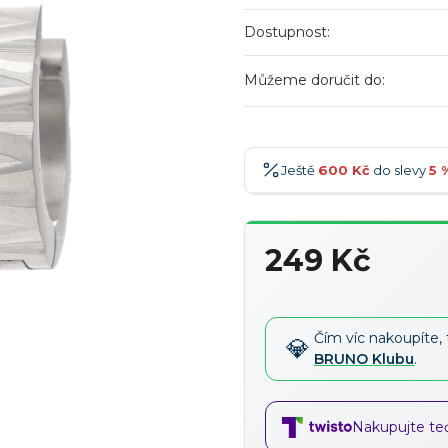
Dostupnost:
Můžeme doručit do:
Ještě
600 Kč
do slevy
5 
600 Kč
-5 %
→
249 Kč
900 Kč
-7 %
→
Měrná
1 200 Kč
-10 %
→
cena:
1 500 Kč
-15 %
→
Čím víc nakoupíte, 
BRUNO Klubu
.
Nakupujte teď,