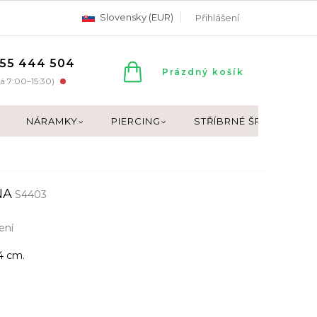
Slovensky (EUR)
Přihlášení
55 444 504
NÁKUPNÍ
Prázdný košík
á 7:00–15:30)
KOŠÍK
NÁRAMKY
PIERCING
STŘÍBRNÉ ŠPERKY
NA
S4403
ení
,4 cm.