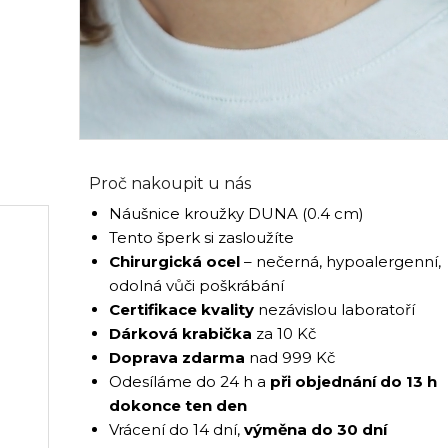
Proč nakoupit u nás
Náušnice kroužky DUNA (0.4 cm)
Tento šperk si zasloužíte
Chirurgická ocel
– nečerná, hypoalergenní,
odolná vůči poškrábání
Certifikace kvality
nezávislou laboratoří
Dárková krabička
za 10 Kč
Doprava zdarma
nad 999 Kč
Odesíláme do 24 h a
při objednání do 13 h
dokonce ten den
Vrácení do 14 dní,
výměna do 30 dní