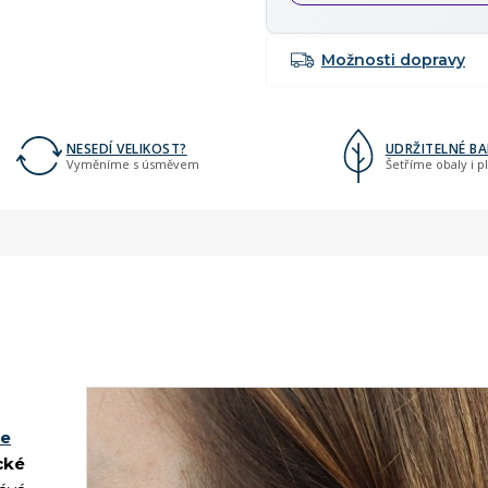
Možnosti dopravy
NESEDÍ VELIKOST?
UDRŽITELNÉ BA
Vyměníme s úsměvem
Šetříme obaly i p
ce
cké