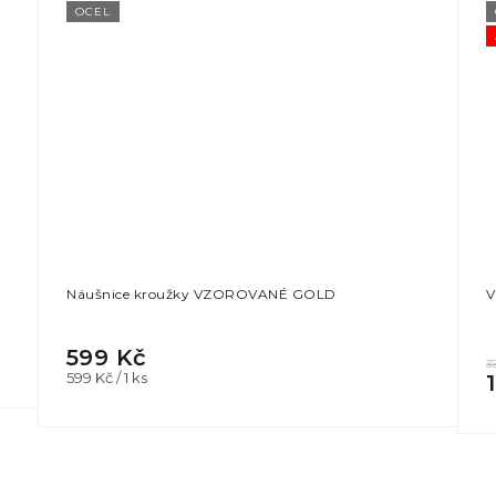
OCEL
Náušnice kroužky VZOROVANÉ GOLD
V
599 Kč
3
Měrná
599 Kč / 1 ks
cena: