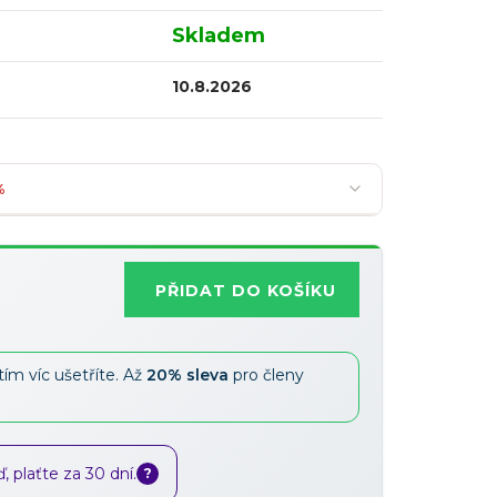
Skladem
10.8.2026
%
PŘIDAT DO KOŠÍKU
Nejoblíbenější
tím víc ušetříte. Až
20% sleva
pro členy
Slevy lze kombinovat
?
 plaťte za 30 dní.
?