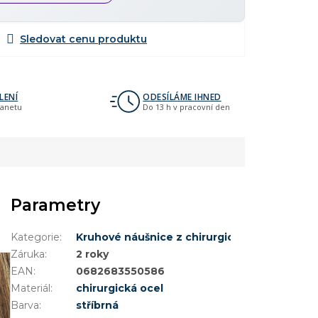
LENÍ
ODESÍLÁME IHNED
lanetu
Do 13 h v pracovní den
Parametry
Kategorie
:
Kruhové náušnice z chirurgické oceli
Záruka
:
2 roky
EAN
:
0682683550586
Materiál
:
chirurgická ocel
Barva
:
stříbrná