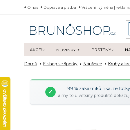
Přejít
O nás
Doprava a platba
Vrácení | výměna | rekla
na
obsah
AKCE❗
PRSTENY
N
NOVINKY ⭐
Domů
E-shop se šperky
Náušnice
Kruhy a kr
99 % zákazníků říká, že fotk
✓
a my to u většiny produktů dokaz