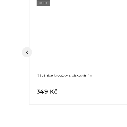
OCEL
Í
Náušnice kroužky s pískováním
349 Kč