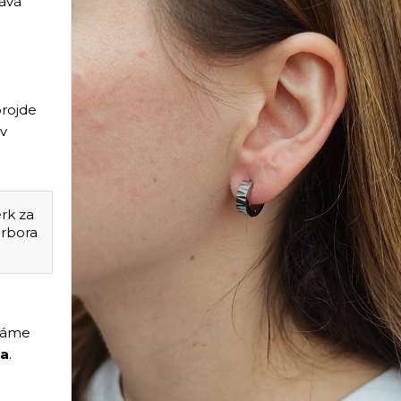
lává
projde
 v
erk za
arbora
íláme
ma
.