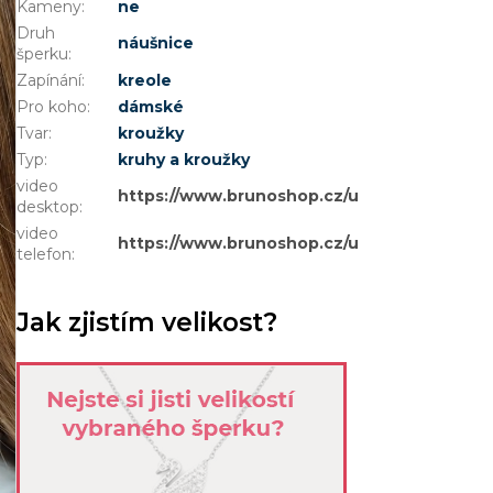
Kameny
:
ne
Druh
náušnice
šperku
:
Zapínání
:
kreole
Pro koho
:
dámské
Tvar
:
kroužky
Typ
:
kruhy a kroužky
video
https://www.brunoshop.cz/user/documents
desktop
:
video
https://www.brunoshop.cz/user/documents
telefon
:
Jak zjistím velikost?