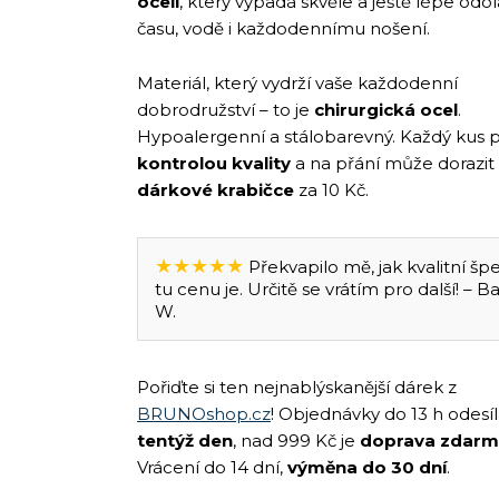
oceli
, který vypadá skvěle a ještě lépe odo
času, vodě i každodennímu nošení.
Materiál, který vydrží vaše každodenní
dobrodružství – to je
chirurgická ocel
.
Hypoalergenní a stálobarevný. Každý kus 
kontrolou kvality
a na přání může dorazit
dárkové krabičce
za 10 Kč.
★★★★★
Překvapilo mě, jak kvalitní šp
tu cenu je. Určitě se vrátím pro další! – B
W.
Pořiďte si ten nejnablýskanější dárek z
BRUNOshop.cz
! Objednávky do 13 h odes
tentýž den
, nad 999 Kč je
doprava zdar
Vrácení do 14 dní,
výměna do 30 dní
.