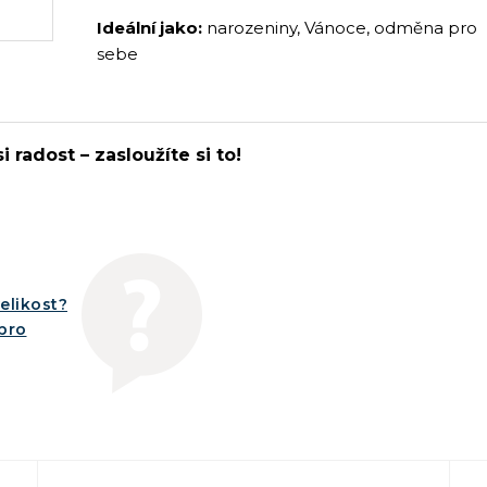
Ideální jako:
narozeniny, Vánoce, odměna pro
sebe
i radost – zasloužíte si to!
elikost?
íbro