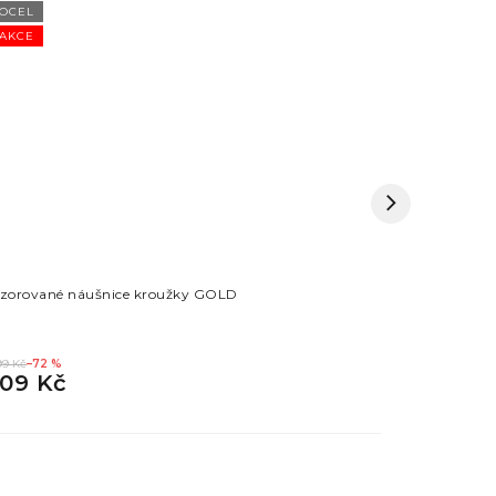
OCEL
OCEL
AKCE
zorované náušnice kroužky GOLD
Náušnice 
599 Kč
99 Kč
–72 %
109 Kč