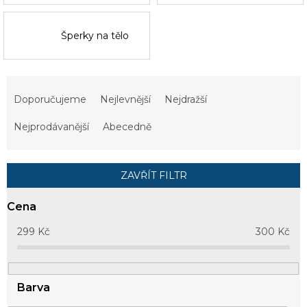
Šperky na tělo
Ř
a
Doporučujeme
Nejlevnější
Nejdražší
z
e
Nejprodávanější
Abecedně
n
í
p
ZAVŘÍT FILTR
r
o
Cena
d
u
299
Kč
300
Kč
k
t
ů
Barva