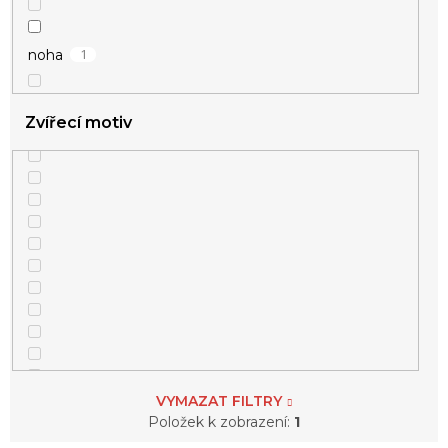
5
kotva
1
noha
1
kroužek
53
kroužky
Zvířecí motiv
8
kruhy
18
křídla
13
křivka EKG
25
kříž
38
kuličky
VYMAZAT FILTRY
Položek k zobrazení:
1
5
květina