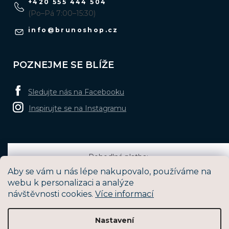
+420 555 444 504
(Po–Pá 7:00–15:30)
info
@
brunoshop.cz
POZNEJME SE BLÍŽE
Sledujte nás na Facebooku
Inspirujte se na Instagramu
Pohodlná platba:
Aby se vám u nás lépe nakupovalo, používáme na
webu k personalizaci a analýze
návštěvnosti cookies.
Více informací
Oblíbené způsoby dopravy:
Nastavení