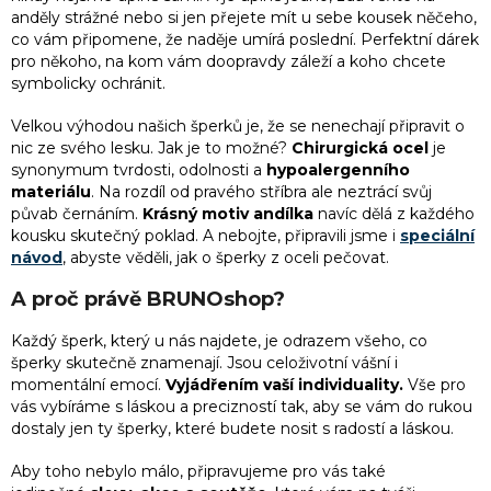
í
anděly strážné nebo si jen přejete mít u sebe kousek něčeho,
1
meloun
p
co vám připomene, že naděje umírá poslední. Perfektní dárek
r
pro někoho, na kom vám doopravdy záleží a koho chcete
v
symbolicky ochránit.
5
měsíc
k
y
Velkou výhodou našich šperků je, že se nenechají připravit o
v
1
náboj
nic ze svého lesku. Jak je to možné?
Chirurgická ocel
je
ý
synonymum tvrdosti, odolnosti a
hypoalergenního
p
materiálu
. Na rozdíl od pravého stříbra ale neztrácí svůj
i
21
nekonečno
půvab černáním.
Krásný m
otiv andílka
navíc dělá z každého
s
kousku skutečný poklad. A nebojte, připravili jsme i
speciální
u
návod
, abyste věděli, jak o šperky z oceli
pečovat.
2
nota
A proč právě BRUNOshop?
3
pentagram
Každý šperk, který u nás najdete, je odrazem všeho, co
šperky skutečně znamenají. Jsou celoživotní vášní i
5
perly
momentální emocí.
Vyjádřením vaší individuality.
Vše pro
vás vybíráme s láskou a precizností tak, aby se vám do rukou
dostaly jen ty šperky, které budete nosit s radostí a láskou.
4
pírko
Aby toho nebylo málo, připravujeme pro vás také