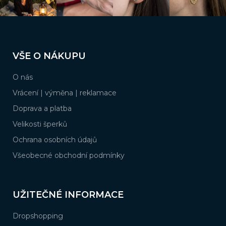
2
tlapka
Z
á
3
trojúhelníky
VŠE O NÁKUPU
p
a
O nás
15
vločky
t
í
Vrácení | výměna | reklamace
Doprava a platba
Velikosti šperků
Ochrana osobních údajů
Všeobecné obchodní podmínky
UŽITEČNÉ INFORMACE
Dropshopping