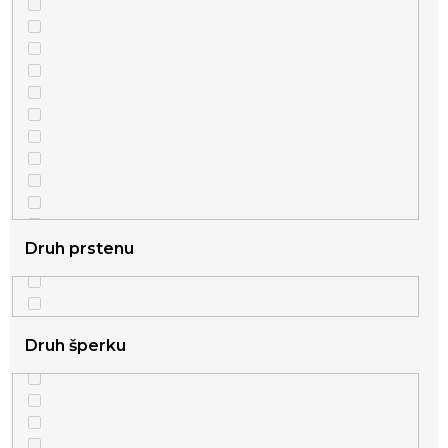
Druh prstenu
Druh šperku
1
stříbrná