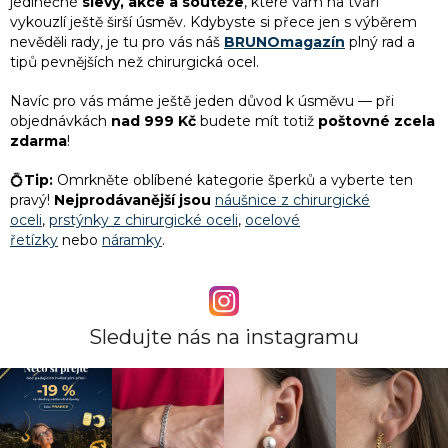
jedinečné
slevy, akce a soutěže
, které vám na tváři
5
písmena
vykouzlí ještě širší úsměv. Kdybyste si přece jen s výběrem
nevěděli rady, je tu pro vás náš
BRUNOmagazín
plný rad a
tipů pevnějších než chirurgická ocel.
1
podkova
Navíc pro vás máme ještě jeden důvod k úsměvu — při
1
poupátko
objednávkách
nad 999 Kč
budete mít totiž
poštovné zcela
zdarma
!
2
růženec
💍
Tip:
Omrkněte oblíbené kategorie šperků a vyberte ten
pravý!
Nejprodávanější jsou
náušnice z chirurgické
oceli
,
prstýnky z chirurgické oceli
,
ocelové
9
řetěz
řetízky
nebo
náramky
.
1
spirála
125
srdce
Sledujte nás na instagramu
36
strom života
1
Thorovo kladivo