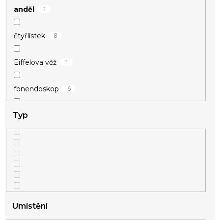
1
anděl
8
čtyřlístek
1
Eiffelova věž
6
fonendoskop
Typ
1
houslový klíč
25
hvězdičky
1
kormidlo
1
kostka
Umístění