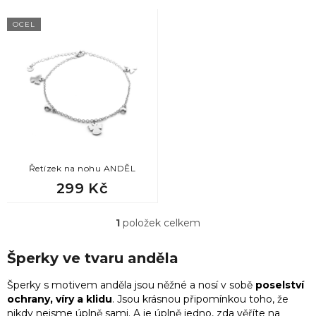
V
OCEL
1
kytara
ý
p
i
1
kytička
s
p
8
kytičky
r
o
d
4
lebky
u
k
Řetízek na nohu ANDĚL
1
letadlo
t
299 Kč
ů
3
list
1
položek celkem
O
v
l
Šperky ve tvaru anděla
6
madonka
á
d
Šperky s motivem anděla jsou něžné a nosí v sobě
poselství
a
3
mašlička
ochrany, víry a klidu
. Jsou krásnou připomínkou toho, že
c
nikdy nejsme úplně sami. A je úplně jedno, zda věříte na