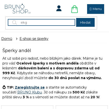
Přejít
na
obsah
NÁKUPNÍ
KOŠÍK
Hledat
Domů
E-shop se šperky
Šperky anděl
Ať už sobě pro radost, nebo blízkým jako dárek. Máme je tu
pro vás!
Ocelové šperky s motivem anděla
obdržíte v
krásném
dárkovém balení a
s dopravou zdarma už od
999 Kč
. Kdybyste se náhodou netrefili, nemějte obavy,
nevyhovující zboží můžete
do 30 dnů poslat na výměnu.
💍 TIP:
Zaregistrujte se
a staňte se automaticky
součástí
BRUNO Klubu
. Již od nákupu za
500 Kč
získáte
příště slevu
3 %
a s věrností se můžete dostat až na
20 %
!