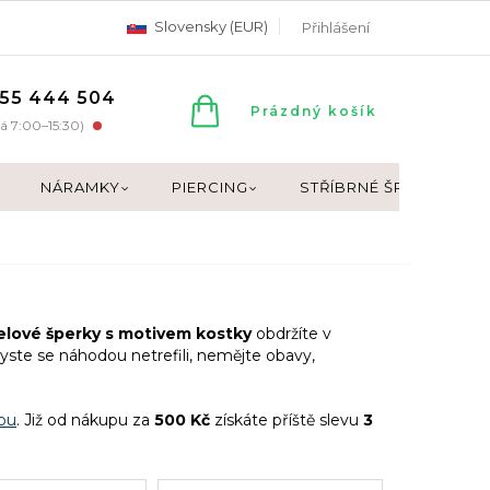
Slovensky (EUR)
Přihlášení
55 444 504
NÁKUPNÍ
Prázdný košík
á 7:00–15:30)
KOŠÍK
NÁRAMKY
PIERCING
STŘÍBRNÉ ŠPERKY
lové šperky s motivem kostky
obdržíte v
yste se náhodou netrefili, nemějte obavy,
bu
. Již od nákupu za
500 Kč
získáte příště slevu
3