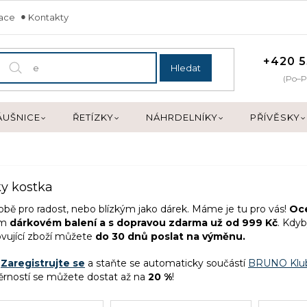
mace
Kontakty
+420 5
Hledat
(Po–P
ÁUŠNICE
ŘETÍZKY
NÁHRDELNÍKY
PŘÍVĚSKY
y kostka
obě pro radost, nebo blízkým jako dárek. Máme je tu pro vás!
Oce
ém
dárkovém balení a
s dopravou zdarma už od 999 Kč
. Kdyb
vující zboží můžete
do 30 dnů poslat na výměnu.
:
Zaregistrujte se
a staňte se automaticky součástí
BRUNO Klu
ěrností se můžete dostat až na
20 %
!