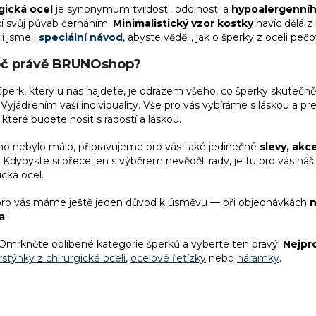
gická ocel
je synonymum tvrdosti, odolnosti a
hypoalergenníh
p
r
cí svůj půvab černáním.
Minimalistický vzor kostky
navíc dělá 
v
li jsme i
speciální návod
, abyste věděli, jak o šperky z oceli
pečo
k
oč právě BRUNOshop?
y
v
ý
perk, který u nás najdete, je odrazem všeho, co šperky skutečně
p
Vyjádřením vaší individuality. Vše pro vás vybíráme s láskou a pr
i
 které budete nosit s radostí a láskou.
s
u
ho nebylo málo, připravujeme pro vás také jedinečné
slevy, akc
Kdybyste si přece jen s výběrem nevěděli rady, je tu pro vás náš
ická ocel.
pro vás máme ještě jeden důvod k úsměvu — při objednávkách
n
a
!
Omrkněte oblíbené kategorie šperků a vyberte ten pravý!
Nejpr
rstýnky z chirurgické oceli
,
ocelové řetízky
nebo
náramky
.