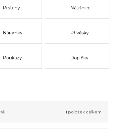
Prsteny
Náušnice
Náramky
Přívěsky
Poukazy
Doplňky
ně
1
položek celkem