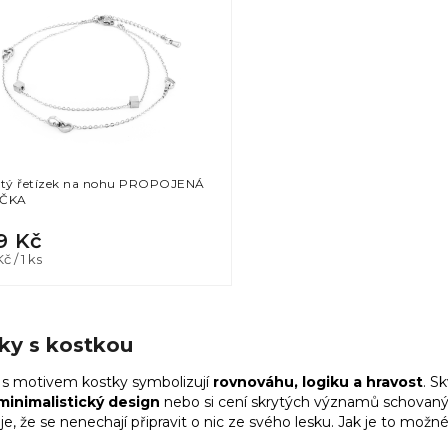
itý řetízek na nohu PROPOJENÁ
ÍČKA
9 Kč
á
č / 1 ks
:
O
v
ky s kostkou
l
á
 s motivem kostky symbolizují
rovnováhu, logiku a hravost
. S
d
 minimalistický design
nebo si cení skrytých významů schovaný
a
je, že se nenechají připravit o nic ze svého lesku. Jak je to možn
c
í