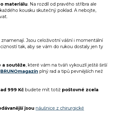
o materiálu
. Na rozdíl od pravého stříbra ale
z každého kousku skutečný poklad. A nebojte,
vat.
 znamenají. Jsou celoživotní vášní i momentální
ecizností tak, aby se vám do rukou dostaly jen ty
e a soutěže
, které vám na tváři vykouzlí ještě širší
BRUNOmagazín
plný rad a tipů pevnějších než
ad 999 Kč
budete mít totiž
poštovné zcela
odávanější jsou
náušnice z chirurgické