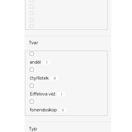
Tvar
1
anděl
8
čtyřlístek
1
Eiffelova věž
6
fonendoskop
1
houslový klíč
Typ