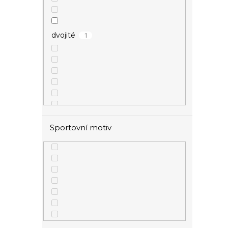
1
dvojité
Sportovní motiv
1
s přívěsky