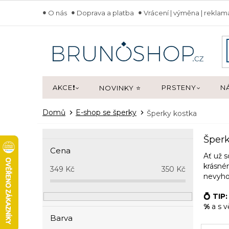
Přejít
O nás
Doprava a platba
Vrácení | výměna | rekla
na
obsah
AKCE❗
PRSTENY
N
NOVINKY ⭐
Domů
E-shop se šperky
Šperky kostka
P
Šperk
o
Cena
s
Ať už s
t
krásn
349
Kč
350
Kč
nevyho
r
a
💍 TIP
n
%
a s v
n
Barva
í