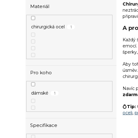
Chirur
Materiál
neztrá
připravi
1
chirurgická ocel
A pr
Každý š
emocí. 
šperky,
Aby to
úsměv. 
Pro koho
chirurg
Navíc 
1
dámské
zdarm
💍
Tip:
oceli
,
p
Specifikace