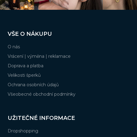
ý
p
i
s
Z
u
á
VŠE O NÁKUPU
p
a
O nás
t
í
Vrácení | výměna | reklamace
Doprava a platba
Velikosti šperků
Ochrana osobních údajů
Všeobecné obchodní podmínky
UŽITEČNÉ INFORMACE
Dropshopping