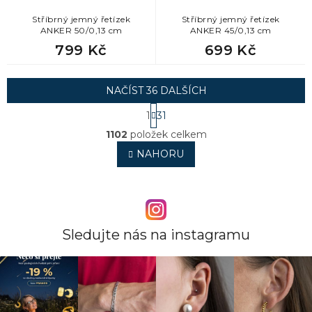
Stříbrný jemný řetízek
Stříbrný jemný řetízek
ANKER 50/0,13 cm
ANKER 45/0,13 cm
799 Kč
699 Kč
NAČÍST 36 DALŠÍCH
S
1
31
t
O
r
1102
položek celkem
v
á
l
NAHORU
n
á
k
o
d
v
a
á
c
n
í
í
p
Sledujte nás na instagramu
r
v
k
y
v