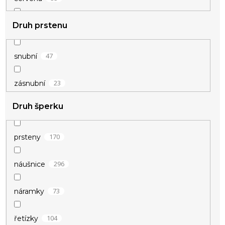
Druh prstenu
2
duhová
17
fialová
47
snubní
4
hnědá
23
zásnubní
Druh šperku
4
champagne
62
modrá
170
prsteny
1
okrová
296
náušnice
9
oranžová
73
náramky
4
perleťová
104
řetízky