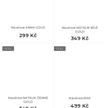
78
dárek pro manžela k vánocům
78
vánoční dárek pro kolegu
Náušnice ANNA GOLD
Náušnice NATÁLIE BÍLÉ
78
dárek pro bráchu na vánoce
GOLD
299 Kč
349 Kč
78
dárek pro tátu k vánocům
OCEL
OCEL
78
dárek pro přítele k vánocům
78
vánoční dárek pro tchána
78
dárek pro milence
78
dárek pro ženicha
Náušnice NATÁLIE ČERNÉ
Náušnice EMA
GOLD
499 Kč