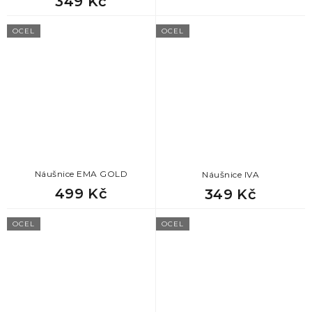
349 Kč
78
dárek pro kamaráda
OCEL
OCEL
78
dárek pro tchána
78
dárek pro přítele
78
dárek pro tátu
78
dárek k valentýnu pro muže
Náušnice EMA GOLD
Náušnice IVA
78
dárek pro zetě
499 Kč
349 Kč
OCEL
OCEL
78
dárek pro manžela
78
dárek pro dědu
78
den otců dárek