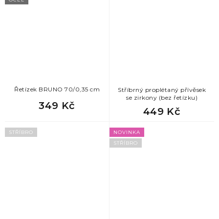
Řetízek BRUNO 70/0,35 cm
Stříbrný proplétaný přívěsek
se zirkony (bez řetízku)
349 Kč
449 Kč
STŘÍBRO
NOVINKA
STŘÍBRO