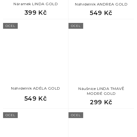
873
Krásné dárky pro ženy
Náramek LINDA GOLD
Náhrdelník ANDREA GOLD
399 Kč
549 Kč
873
Dárek k promoci pro ženu
OCEL
OCEL
873
Dárek k odchodu na mateřskou
873
Dárek pro svědkyni
873
Dárek pro tchýni
873
Dárek pro slečnu
Náhrdelník ADÉLA GOLD
Náušnice LINDA TMAVĚ
MODRÉ GOLD
549 Kč
299 Kč
873
Nejlepší dárky pro přítelkyni
OCEL
OCEL
873
Originální dárek pro přítelkyni
873
Dárek k valentýnu pro ženu