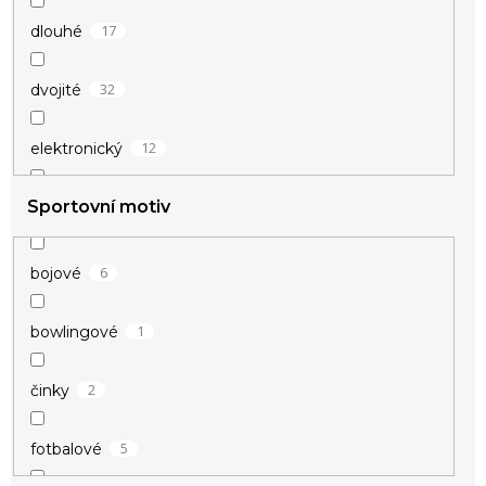
17
dlouhé
32
dvojité
12
elektronický
Sportovní motiv
4
kožené
34
masivní
6
bojové
3
naležato
1
bowlingové
1
párové
2
činky
1
pevné
5
fotbalové