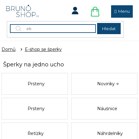
Přejít
na
obsah
NÁKUPNÍ
KOŠÍK
Hledat
Domů
E-shop se šperky
Šperky na jedno ucho
Prsteny
Novinky ⭐
Prsteny
Náušnice
Řetízky
Náhrdelníky