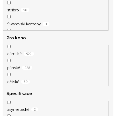
1
béžová
56
stříbro
1
čirá
1
Swarovski kameny
Pro koho
45
stříbro 925/1000
922
dámské
228
pánské
59
dětské
Specifikace
2
asymetrické