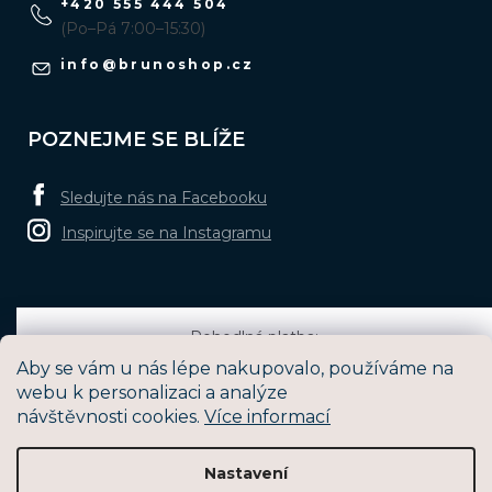
+420 555 444 504
(Po–Pá 7:00–15:30)
info
@
brunoshop.cz
POZNEJME SE BLÍŽE
Sledujte nás na Facebooku
Inspirujte se na Instagramu
Pohodlná platba:
Aby se vám u nás lépe nakupovalo, používáme na
webu k personalizaci a analýze
návštěvnosti cookies.
Více informací
Oblíbené způsoby dopravy:
Nastavení