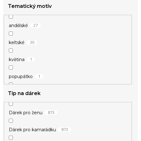
37
s přívěsky
Tematický motiv
6
hokejové
36
sada
2
kulturistika
27
andělské
14
tenké
4
motoristické
30
keltské
4
tištěný
1
květina
5
velké
1
popupátko
58
visací
Tip na dárek
10
přátelství
9
znamení
8
štěstí
873
Dárek pro ženu
80
vánoční
873
Dárek pro kamarádku