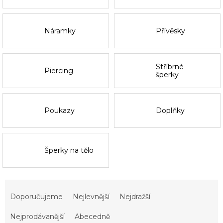
Náramky
Přívěsky
Stříbrné
Piercing
šperky
Poukazy
Doplňky
Šperky na tělo
Ř
a
Doporučujeme
Nejlevnější
Nejdražší
z
e
Nejprodávanější
Abecedně