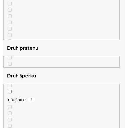
Druh prstenu
1
růžové zlato
Druh šperku
2
stříbrná
3
náušnice