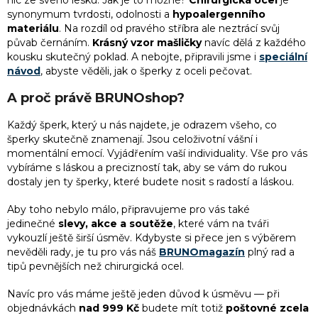
nic ze svého lesku. Jak je to možné?
Chirurgická ocel
je
k
3
Vánoční dárky pro přítelkyni
5
písmena
synonymum tvrdosti, odolnosti a
hypoalergenního
y
materiálu
. Na rozdíl od pravého stříbra ale neztrácí svůj
v
půvab černáním.
Krásný vzor mašličky
navíc dělá z každého
3
ý
Vánoční dárek pro tchýni
1
podkova
kousku skutečný poklad. A nebojte, připravili jsme i
speciální
p
návod
, abyste věděli, jak o šperky z oceli
pečovat.
i
3
Vánoční dárek pro manželku
s
1
poupátko
A proč právě BRUNOshop?
u
3
Vánoční dárek pro maminku
Každý šperk, který u nás najdete, je odrazem všeho, co
2
růženec
šperky skutečně znamenají. Jsou celoživotní vášní i
momentální emocí. Vyjádřením vaší individuality. Vše pro vás
3
Vánoční dárky pro babičku
9
řetěz
vybíráme s láskou a precizností tak, aby se vám do rukou
dostaly jen ty šperky, které budete nosit s radostí a láskou.
3
Dárek pro maminku
1
spirála
Aby toho nebylo málo, připravujeme pro vás také
jedinečné
slevy, akce a soutěže
, které vám na tváři
vykouzlí ještě širší úsměv. Kdybyste si přece jen s výběrem
3
Originální dárek pro maminku
125
srdce
nevěděli rady, je tu pro vás náš
BRUNOmagazín
plný rad a
tipů pevnějších než chirurgická ocel.
3
Nejlepší dárek pro maminku
36
strom života
Navíc pro vás máme ještě jeden důvod k úsměvu — při
objednávkách
nad 999 Kč
budete mít totiž
poštovné zcela
3
Dárek pro přítelkyni