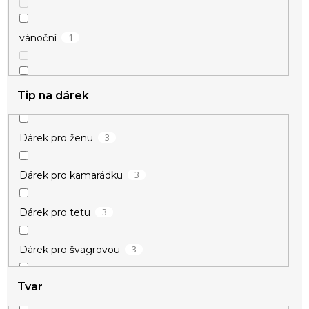
1
vánoční
1
zamilované
Tip na dárek
3
Dárek pro ženu
3
Dárek pro kamarádku
3
Dárek pro tetu
3
Dárek pro švagrovou
Tvar
3
Dárek pro milenku