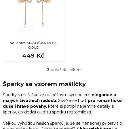
3
Vtipný dárek k 50 narozeninám pro ženu
1
meloun
3
Originální dárek pro ženu k 50 narozeninám
5
měsíc
3
Dárek k 55 narozeninám pro ženu
1
náboj
Náušnice MAŠLIČKA ROSE
GOLD
3
449 Kč
Vánoční dárky pro ženy
21
nekonečno
3
položek celkem
3
Vánoční dárky pro sestru
O
2
nota
v
l
Šperky se vzorem mašličky
3
Vánoční dárky pro kolegyně
3
á
pentagram
d
Šperky s mašličkou jsou něžným symbolem
elegance a
a
malých životních radostí
. Skvěle se hodí
pro romantické
3
Vánoční dárky pro kamarádku
5
perly
c
duše i hravé povahy
, které si potrpí na jemné detaily a
í
šperky, co dodají outfitu špetku roztomilosti.
p
3
Vánoční dárky pro snachu
4
pírko
r
Velkou výhodou našich šperků je, že se nenechají připravit o
v