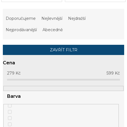
Ř
a
Doporučujeme
Nejlevnější
Nejdražší
z
e
Nejprodávanější
Abecedně
n
í
p
ZAVŘÍT FILTR
r
o
Cena
d
u
279
Kč
599
Kč
k
t
ů
Barva