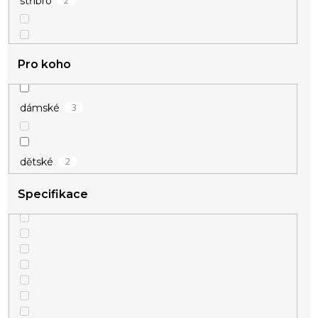
2
stříbro
Pro koho
3
dámské
2
dětské
Specifikace