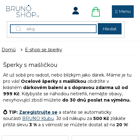
Přejít
na
obsah
NÁKUPNÍ
KOŠÍK
Hledat
Domů
E-shop se šperky
Šperky s mašličkou
Ať už sobě pro radost, nebo blízkým jako dárek. Máme je tu
pro vás!
Ocelové šperky s mašličkou
obdržíte v
krásném
dárkovém balení a
s dopravou zdarma už od
999 Kč
. Kdybyste se náhodou netrefili, nemějte obavy,
nevyhovující zboží můžete
do 30 dnů poslat na výměnu.
💍 TIP:
Zaregistrujte se
a staňte se automaticky
součástí
BRUNO Klubu
. Již od nákupu za
500 Kč
získáte
příště slevu
3 %
a s věrností se můžete dostat až na
20 %
!