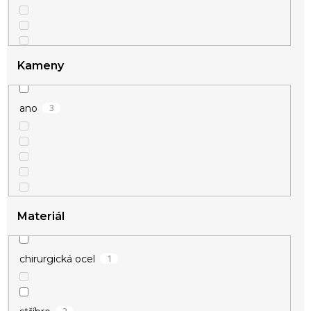
Kameny
3
ano
Materiál
1
chirurgická ocel