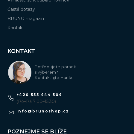
3
Dárek pro svědkyni
Časté dotazy
BRUNO magazín
3
Dárek pro tchýni
Kontakt
3
Dárek pro slečnu
KONTAKT
3
Nejlepší dárky pro přítelkyni
Potřebujete poradit
3
Originální dárek pro přítelkyni
s výběrem?
Kontaktujte Hanku
3
Dárek k valentýnu pro ženu
+420 555 444 504
(Po–Pá 7:00–15:30)
3
Dárky pro ženy inspirace
info
@
brunoshop.cz
3
Dárek pro sestřenici
POZNEJME SE BLÍŽE