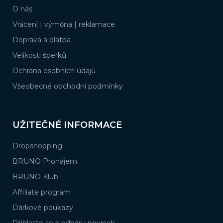
a
O nás
t
3
Romantické dárky pro ženy
í
Vrácení | výměna | reklamace
Doprava a platba
3
Luxusní dárky pro ženy
Velikosti šperků
3
Dárky k výročí pro ženy
Ochrana osobních údajů
Všeobecné obchodní podmínky
3
Originální dárky pro ženy
UŽITEČNÉ INFORMACE
3
Drobné dárky pro ženy
Dropshopping
3
Krásné dárky pro ženy
BRUNO Pronájem
BRUNO Klub
3
Dárek k promoci pro ženu
Affiliate program
3
Dárek k odchodu na mateřskou
Dárkové poukazy
Přihlaste se k odběru novinek