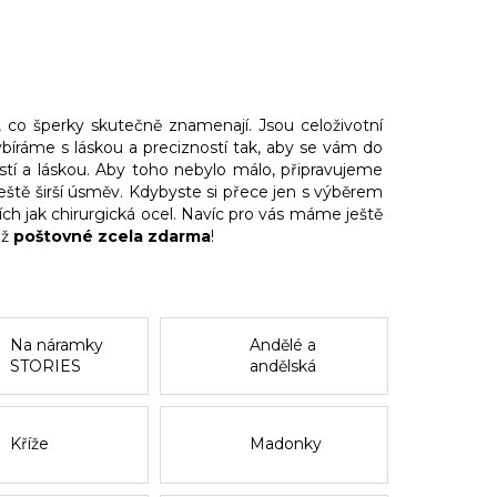
, co šperky skutečně znamenají. Jsou celoživotní
ybíráme s láskou a precizností tak, aby se vám do
ostí a láskou. Aby toho nebylo málo, připravujeme
ještě širší úsměv. Kdybyste si přece jen s výběrem
ích jak chirurgická ocel. Navíc pro vás máme ještě
iž
poštovné zcela zdarma
!
Na náramky
Andělé a
STORIES
andělská
křídla
Kříže
Madonky