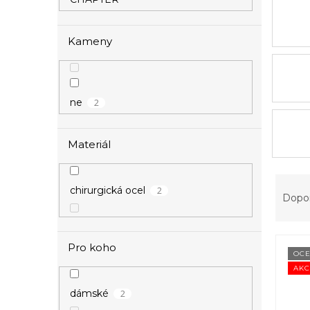
Kameny
2
ne
Materiál
Ř
2
chirurgická ocel
a
Dopo
z
e
V
n
Pro koho
ý
í
OCE
p
AKC
p
i
r
2
dámské
s
o