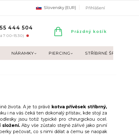
Slovensky (EUR)
Přihlášení
55 444 504
NÁKUPNÍ
Prázdný košík
á 7:00–15:30)
KOŠÍK
NÁRAMKY
PIERCING
STŘÍBRNÉ ŠPERKY
ě života. A je to právě
kotva přívěsek stříbrný,
 i na vás čeká ten dokonalý přístav, kde stojí za
dlesky jsou totiž typické pro chirurgickou ocel.
 složení.
Aby vše zůstalo stejně zářivé jako první
 šperky pečovat, co s nimi dělat a čemu se naopak