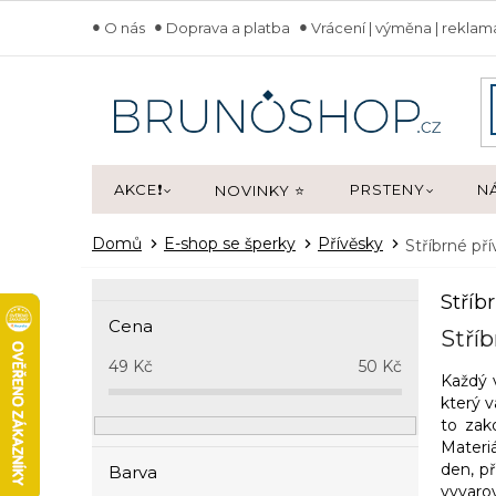
Přejít
O nás
Doprava a platba
Vrácení | výměna | rekla
na
obsah
AKCE❗
PRSTENY
N
NOVINKY ⭐
Domů
E-shop se šperky
Přívěsky
Stříbrné př
P
Stříb
o
Cena
s
Stříb
t
49
Kč
50
Kč
Každý 
r
který 
a
to zak
n
Materiá
n
den, př
Barva
í
vyvarov