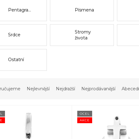
Pentagramy
Písmena
Stromy
Srdce
života
Ostatní
ručujeme
Nejlevnější
Nejdražší
Nejprodávanější
Abeced
L
OCEL
E
AKCE