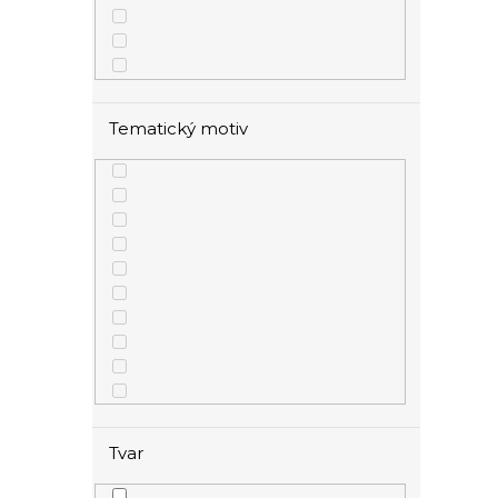
Tematický motiv
Tvar
1
zamilované