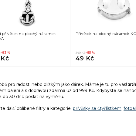
cí přívěsek na plochý náramek
Přívěsek na plochý náramek K
VA
č
–83 %
349 Kč
–85 %
 Kč
49 Kč
O
v
obě pro radost, nebo blízkým jako dárek. Máme je tu pro vás!
Stř
l
ém balení a
s dopravou zdarma už od 999 Kč. Kdybyste se náhodo
á
 do 30 dnů poslat na výměnu.
d
a
te další oblíbené filtry a kategorie:
přívěsky se čtyřlístkem
,
fotba
c
í
p
r
v