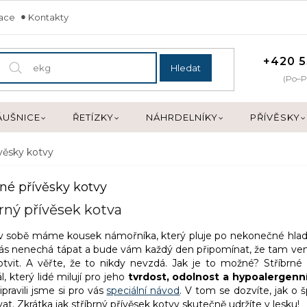
mace
Kontakty
+420 5
Hledat
(Po–P
ÁUŠNICE
ŘETÍZKY
NÁHRDELNÍKY
PŘÍVĚSKY
ívěsky kotvy
rné přívěsky kotvy
rný přívěsek kotva
v sobě máme kousek námořníka, který pluje po nekonečné hladin
vás nenechá tápat a bude vám každý den připomínat, že tam venku
otvit. A věřte, že to nikdy nevzdá. Jak je to možné? Stříbrné o
l, který lidé milují pro jeho
tvrdost, odolnost a hypoalergenní
ipravili jsme si pro vás
speciální návod
. V tom se dozvíte, jak o
at. Zkrátka jak stříbrný přívěsek kotvy skutečně udržíte v lesku!