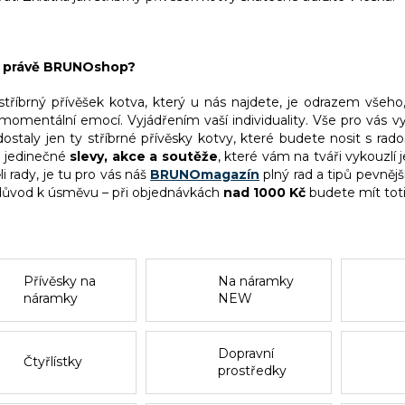
č právě BRUNOshop?
stříbrný přívěšek kotva, který u nás najdete, je odrazem všeho
 momentální emocí. Vyjádřením vaší individuality. Vše pro vás v
ostaly jen ty stříbrné přívěsky kotvy, které budete nosit s rad
s jedinečné
slevy, akce a soutěže
, které vám na tváři vykouzlí 
i rady, je tu pro vás náš
BRUNOmagazín
plný rad a tipů pevnějš
důvod k úsměvu – při objednávkách
nad 1000 Kč
budete mít tot
Přívěsky na
Na náramky
náramky
NEW
CHAPTER
Dopravní
Čtyřlístky
prostředky