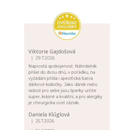
1
meloun
1
měsíc
Viktorie Gajdošová
1
motýl
|
29.7.2026
Hodnocení obchodu je 5 z 5 hvězdiček.
Naprostá spokojenost. Náhrdelník
1
náboj
přišel do dvou dnů, v pořádku, na
vyžádání přišla i specifická barva
3
nekonečno
dárkové krabičky. Jako dárek nebo
radost pro sebe jsou šperky určite
super, krásné a kvalitní, a pro alergiky
2
nota
je chirurgicka ocel zázrak.
Daniela Klűglová
3
pentagram
|
25.7.2026
Hodnocení obchodu je 5 z 5 hvězdiček.
1