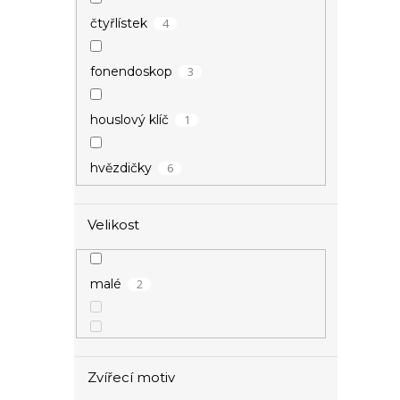
4
čtyřlístek
3
fonendoskop
1
houslový klíč
6
hvězdičky
2
kotva
Velikost
1
kroužek
2
malé
1
kroužky
9
křídla
Zvířecí motiv