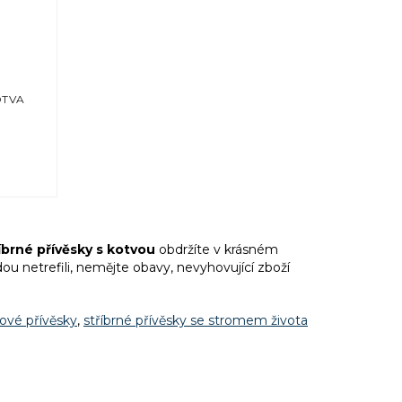
OTVA
íbrné přívěsky s kotvou
obdržíte v krásném
u netrefili, nemějte obavy, nevyhovující zboží
lové přívěsky
,
stříbrné přívěsky se stromem života