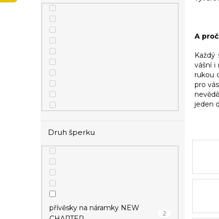
p
a
n
A pro
e
l
Každý 
vášní i
rukou d
pro vá
nevěděl
jeden 
Druh šperku
2
stříbrná
přívěsky na náramky NEW
2
CHAPTER