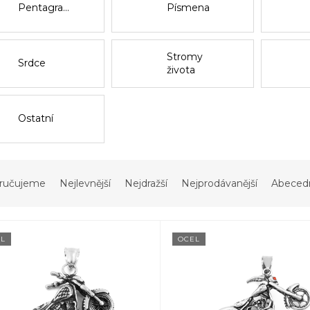
Pentagramy
Písmena
Stromy
Srdce
života
Ostatní
ručujeme
Nejlevnější
Nejdražší
Nejprodávanější
Abeced
L
OCEL