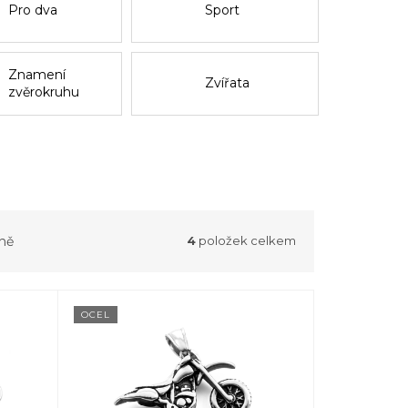
Pro dva
Sport
Znamení
Zvířata
zvěrokruhu
ně
4
položek celkem
OCEL