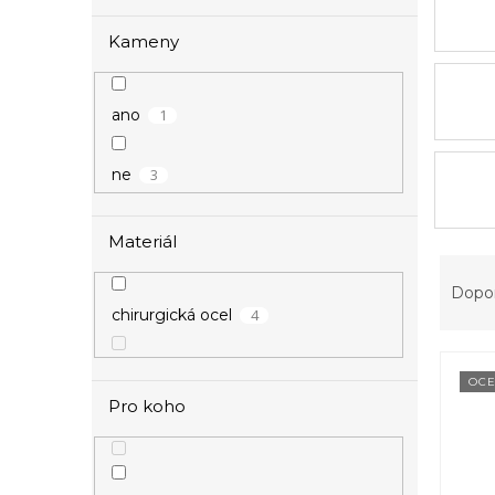
Kameny
1
ano
3
ne
Materiál
Ř
a
Dopo
z
4
chirurgická ocel
e
V
n
ý
í
OCE
Pro koho
p
p
i
r
s
o
p
d