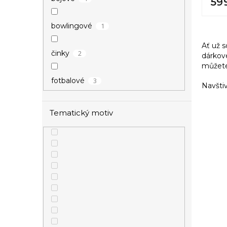
59
1
bowlingové
Ať už s
2
činky
dárkov
můžete
3
fotbalové
Navštiv
4
hokejové
Tematický motiv
2
kulturistika
4
motoristické