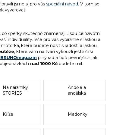
ipravili jsme si pro vás
speciální návod
. V tom se
ak vyvarovat.
, co šperky skutečně znamenají. Jsou celoživotní
 individuality. Vše pro vás vybíráme s láskou a
 motorka, které budete nosit s radostí a láskou.
soutěže
, které vám na tváři vykouzlí ještě širší
BRUNOmagazín
plný rad a tipů pevnějších jak
i objednávkách
nad 1000 Kč
budete mít
Na náramky
Andělé a
STORIES
andělská
křídla
Kříže
Madonky