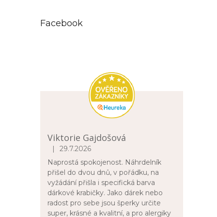
Facebook
Viktorie Gajdošová
|
29.7.2026
Hodnocení obchodu je 5 z 5 hvězdiček.
Naprostá spokojenost. Náhrdelník
přišel do dvou dnů, v pořádku, na
vyžádání přišla i specifická barva
dárkové krabičky. Jako dárek nebo
radost pro sebe jsou šperky určite
super, krásné a kvalitní, a pro alergiky