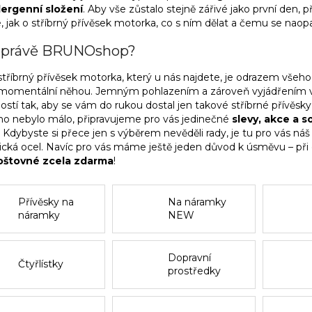
ergenní složení
. Aby vše zůstalo stejně zářivé jako první den, př
, jak o stříbrný přívěsek motorka, co s ním dělat a čemu se naop
 právě BRUNOshop?
tříbrný přívěsek motorka, který u nás najdete, je odrazem všeho
i momentální něhou. Jemným pohlazením a zároveň vyjádřením vaší
ostí tak, aby se vám do rukou dostal jen takové stříbrné přívěsky
ho nebylo málo, připravujeme pro vás jedinečné
slevy, akce a 
Kdybyste si přece jen s výběrem nevěděli rady, je tu pro vás náš
gická ocel. Navíc pro vás máme ještě jeden důvod k úsměvu – př
oštovné zcela zdarma
!
Přívěsky na
Na náramky
náramky
NEW
CHAPTER
Dopravní
Čtyřlístky
prostředky