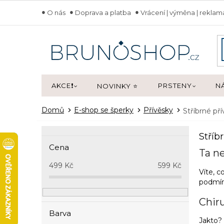
Přejít
O nás
Doprava a platba
Vrácení | výměna | rekla
na
obsah
AKCE❗
PRSTENY
N
NOVINKY ⭐
Domů
E-shop se šperky
Přívěsky
Stříbrné př
P
Stříb
o
Cena
s
Ta ne
t
499
Kč
599
Kč
Víte, c
r
podmín
a
n
Chiru
n
Barva
í
Jakto? 