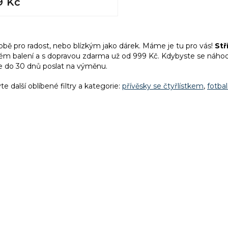
9 Kč
O
v
obě pro radost, nebo blízkým jako dárek. Máme je tu pro vás!
Stř
l
ém balení a
s dopravou zdarma už od 999 Kč. Kdybyste se náhodo
á
 do 30 dnů poslat na výměnu.
d
a
te další oblíbené filtry a kategorie:
přívěsky se čtyřlístkem
,
fotba
c
í
p
r
v
k
y
v
ý
p
i
s
u