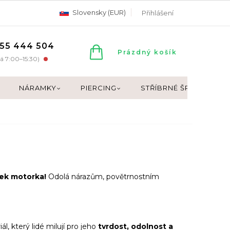
Slovensky (EUR)
Přihlášení
55 444 504
NÁKUPNÍ
Prázdný košík
á 7:00–15:30)
KOŠÍK
NÁRAMKY
PIERCING
STŘÍBRNÉ ŠPERKY
sek motorka!
Odolá nárazům, povětrnostním
.
iál, který lidé milují pro jeho
tvrdost, odolnost a