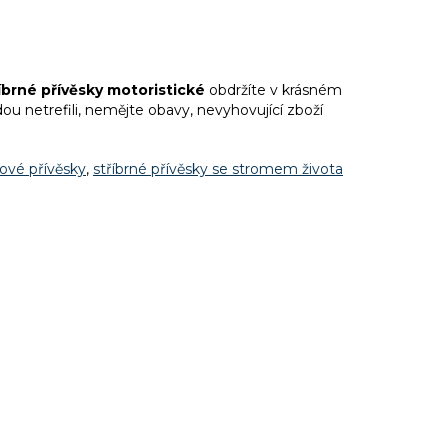
íbrné přívěsky motoristické
obdržíte v krásném
u netrefili, nemějte obavy, nevyhovující zboží
lové přívěsky
,
stříbrné přívěsky se stromem života