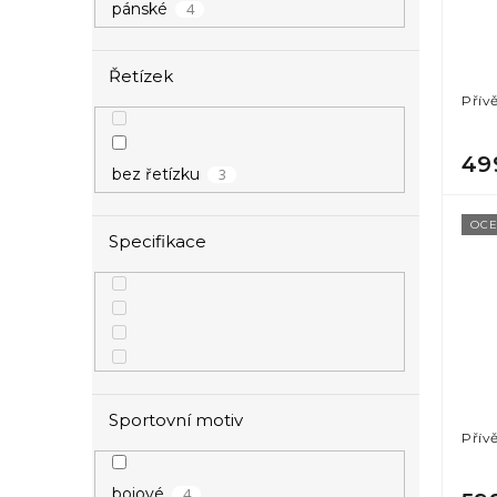
4
pánské
r
u
o
k
d
t
Řetízek
u
ů
Přív
k
t
ů
49
3
bez řetízku
OCE
Specifikace
Sportovní motiv
Přív
4
bojové