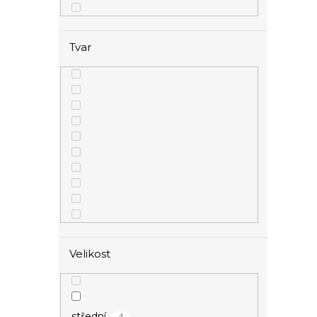
Tvar
Velikost
4
střední