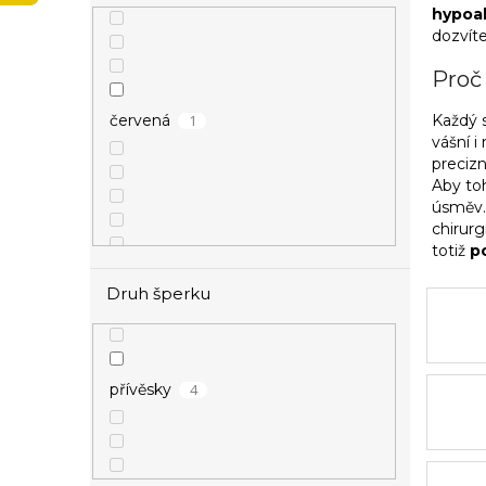
p
hypoal
a
dozvíte
n
Proč
e
l
Každý s
1
červená
vášní 
precizn
Aby to
úsměv. 
chirur
totiž
p
Druh šperku
4
stříbrná
4
přívěsky