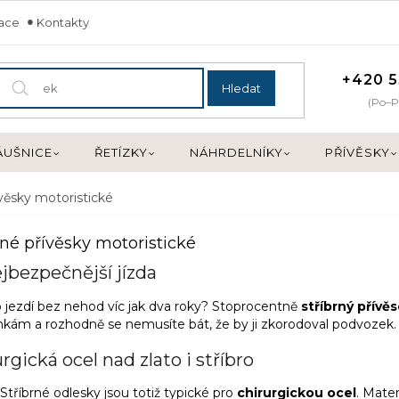
mace
Kontakty
+420 5
Hledat
(Po–P
ÁUŠNICE
ŘETÍZKY
NÁHRDELNÍKY
PŘÍVĚSKY
ívěsky motoristické
rné přívěsky motoristické
jbezpečnější jízda
o jezdí bez nehod víc jak dva roky? Stoprocentně
stříbrný přívě
kám a rozhodně se nemusíte bát, že by ji zkorodoval podvozek
rgická ocel nad zlato i stříbro
Stříbrné odlesky jsou totiž typické pro
chirurgickou ocel
. Mater