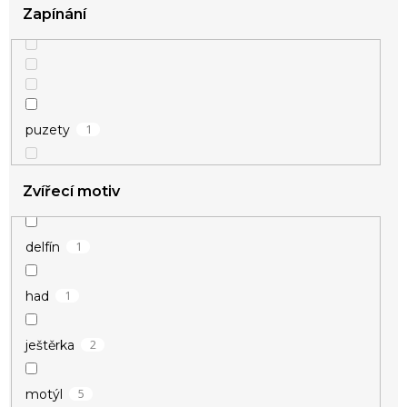
Zapínání
1
puzety
Zvířecí motiv
1
delfín
1
had
2
ještěrka
5
motýl