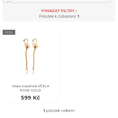
2
sob
VYMAZAT FILTRY
Položek k zobrazení:
1
1
sova
V
OCEL
ý
1
včela
p
i
s
p
r
o
d
u
k
Visací náušnice VČELA
ROSE GOLD
t
599 Kč
ů
1
položek celkem
O
v