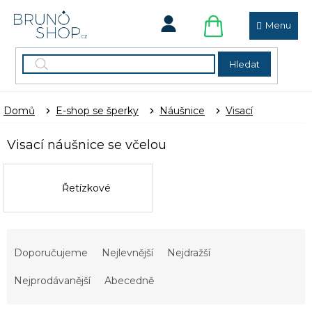
Přejít
na
obsah
NÁKUPNÍ
KOŠÍK
Hledat
Domů
E-shop se šperky
Náušnice
Visací
Visací náušnice se včelou
Řetízkové
Ř
a
Doporučujeme
Nejlevnější
Nejdražší
z
e
Nejprodávanější
Abecedně
n