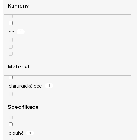
Kameny
1
růžové zlato
1
ne
1
zelená
Materiál
1
chirurgická ocel
Specifikace
1
dlouhé