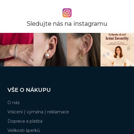
l
á
d
a
Sledujte nás na instagramu
c
í
p
r
v
k
y
v
ý
Z
p
á
i
VŠE O NÁKUPU
s
p
u
a
O nás
t
í
Vrácení | výměna | reklamace
Doprava a platba
Velikosti šperků