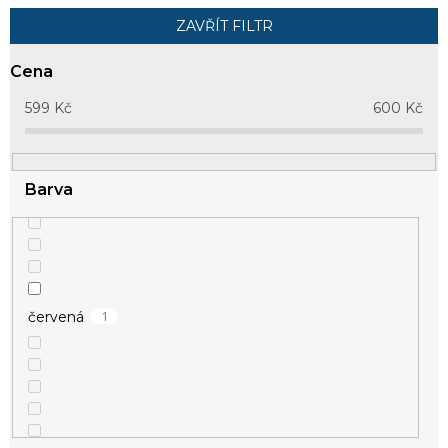
í
p
ZAVŘÍT FILTR
r
o
Cena
d
u
599
Kč
600
Kč
k
t
ů
Barva
1
červená