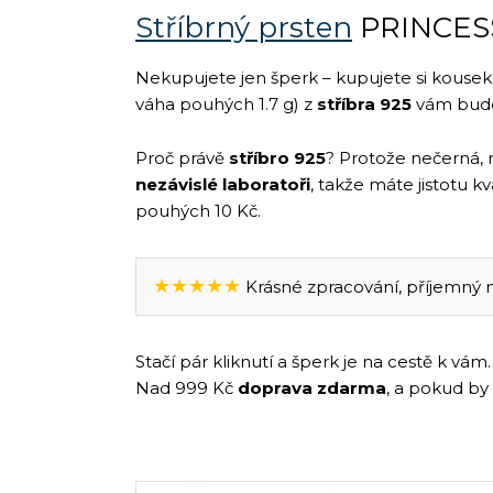
Stříbrný prsten
PRINCESS
Nekupujete jen šperk – kupujete si kouse
váha pouhých 1.7 g) z
stříbra 925
vám bude
Proč právě
stříbro 925
? Protože nečerná, 
nezávislé laboratoři
, takže máte jistotu k
pouhých 10 Kč.
★★★★★
Krásné zpracování, příjemný na
Stačí pár kliknutí a šperk je na cestě k v
Nad 999 Kč
doprava zdarma
, a pokud by