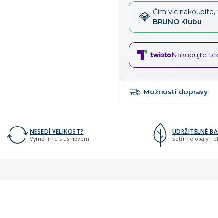
Čím víc nakoupíte, 
BRUNO Klubu
.
Nakupujte teď,
Možnosti dopravy
NESEDÍ VELIKOST?
UDRŽITELNÉ BA
Vyměníme s úsměvem
Šetříme obaly i p