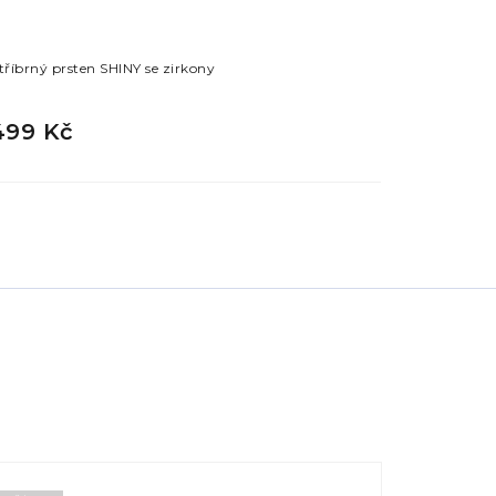
tříbrný prsten SHINY se zirkony
Stříbrný pr
499 Kč
699 Kč