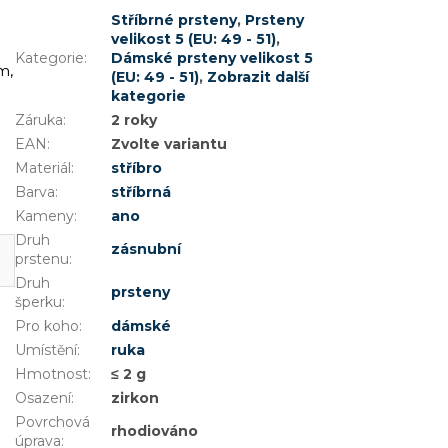
Stříbrné prsteny
,
Prsteny
velikost 5 (EU: 49 - 51)
,
Kategorie
:
Dámské prsteny velikost 5
m,
(EU: 49 - 51)
,
Zobrazit další
kategorie
Záruka
:
2 roky
EAN
:
Zvolte variantu
Materiál
:
stříbro
Barva
:
stříbrná
Kameny
:
ano
Druh
zásnubní
prstenu
:
Druh
prsteny
šperku
:
Pro koho
:
dámské
Umístění
:
ruka
Hmotnost
:
≤ 2 g
Osazení
:
zirkon
Povrchová
rhodiováno
úprava
: