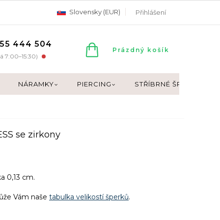
Slovensky (EUR)
Přihlášení
55 444 504
NÁKUPNÍ
Prázdný košík
á 7:00–15:30)
KOŠÍK
NÁRAMKY
PIERCING
STŘÍBRNÉ ŠPERKY
ESS se zirkony
ka 0,13 cm.
může Vám naše
tabulka velikostí šperků
.