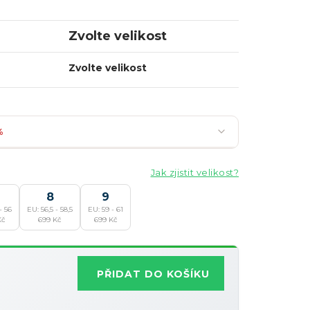
Zvolte velikost
Zvolte velikost
%
Jak zjistit velikost?
8
9
- 56
EU: 56,5 - 58,5
EU: 59 - 61
Nejoblíbenější
Kč
699 Kč
699 Kč
Slevy lze kombinovat
?
PŘIDAT DO KOŠÍKU