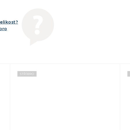
elikost?
íbro
STŘÍBRO