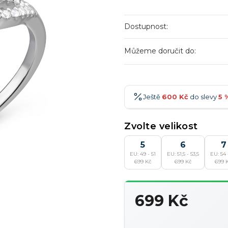
Dostupnost:
Můžeme doručit do:
Ještě
600 Kč
do slevy
5 
600 Kč
-5 %
→
Zvolte velikost
900 Kč
-7 %
→
5
6
7
EU: 49 - 51
EU: 51,5 - 53,5
EU: 54 
1 200 Kč
-10 %
→
699 Kč
699 Kč
699 
1 500 Kč
-15 %
→
699 Kč
Měrná
cena: