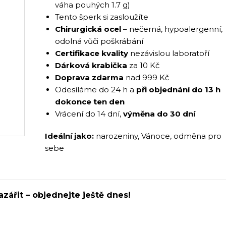
váha pouhých 1.7 g)
Tento šperk si zasloužíte
Chirurgická ocel
– nečerná, hypoalergenní,
odolná vůči poškrábání
Certifikace kvality
nezávislou laboratoří
Dárková krabička
za 10 Kč
Doprava zdarma
nad 999 Kč
Odesíláme do 24 h a
při objednání do 13 h
dokonce ten den
Vrácení do 14 dní,
výměna do 30 dní
Ideální jako:
narozeniny, Vánoce, odměna pro
sebe
azářit – objednejte ještě dnes!