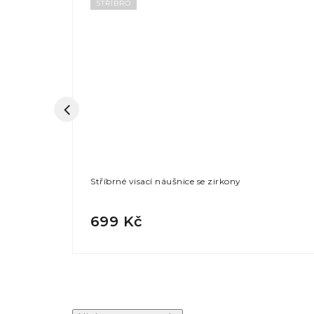
STŘÍBRO
ony
Stříbrné visací náušnice se zirkony
699 Kč