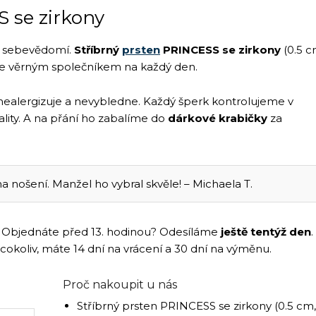
 se zirkony
k sebevědomí.
Stříbrný
prsten
PRINCESS se zirkony
(0.5 c
 věrným společníkem na každý den.
nealergizuje a nevybledne. Každý šperk kontrolujeme v
vality. A na přání ho zabalíme do
dárkové krabičky
za
 nošení. Manžel ho vybral skvěle! – Michaela T.
ám. Objednáte před 13. hodinou? Odesíláme
ještě tentýž den
.
 cokoliv, máte 14 dní na vrácení a 30 dní na výměnu.
Proč nakoupit u nás
Stříbrný prsten PRINCESS se zirkony (0.5 cm,