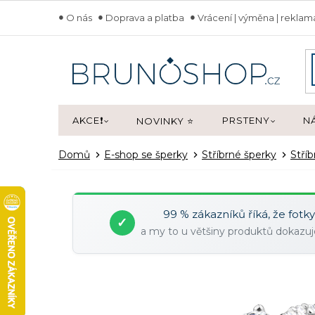
Přejít
O nás
Doprava a platba
Vrácení | výměna | rekla
na
obsah
AKCE❗
PRSTENY
N
NOVINKY ⭐
Domů
E-shop se šperky
Stříbrné šperky
Stří
99 % zákazníků říká, že fotk
✓
a my to u většiny produktů dokaz