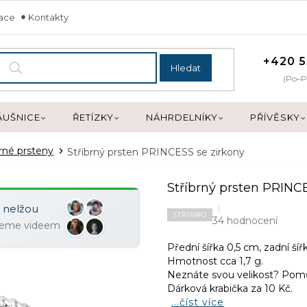
mace
Kontakty
+420 5
Hledat
(Po–P
ÁUŠNICE
ŘETÍZKY
NÁHRDELNÍKY
PŘÍVĚSKY
brné prsteny
Stříbrný prsten PRINCESS se zirkony
Stříbrný prsten PRINC
y nelžou
STŘÍBRO
34 hodnocení
ujeme videem
Přední šířka 0,5 cm, zadní šíř
Hmotnost cca 1,7 g.
Neznáte svou velikost? Po
Dárková krabička za 10 Kč.
...číst více