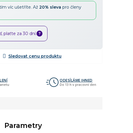
tím víc ušetříte. Až
20% sleva
pro členy
 plaťte za 30 dní.
?
LENÍ
ODESÍLÁME IHNED
lanetu
Do 13 h v pracovní den
Parametry