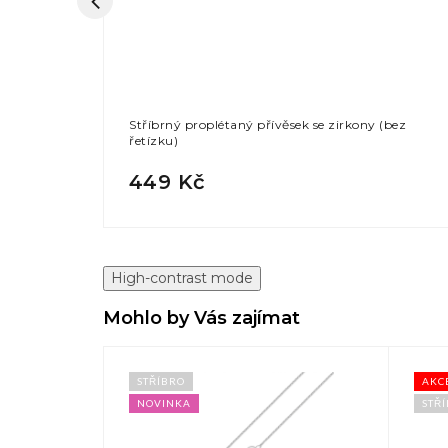
se zirkony
Stříbrný proplétaný přívěsek se zirkony (bez
řetízku)
449 Kč
High-contrast mode
Mohlo by Vás zajímat
STŘÍBRO
AKC
NOVINKA
STŘ