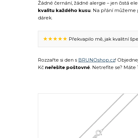
Žádné černání, žádné alergie – jen čistá e
kvalitu každého kusu
. Na přání můžeme 
dárek.
★★★★★
Překvapilo mě, jak kvalitní šper
Rozzařte si den s
BRUNOshop.cz
! Objedne
Kč
neřešíte poštovné
. Netrefíte se? Máte