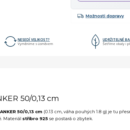
Možnosti dopravy
NESEDÍ VELIKOST?
UDRŽITELNÉ BA
Vyměníme s úsměvem
Šetříme obaly i p
KER 50/0,13 cm
k ANKER 50/0,13 cm
(0.13 cm, váha pouhých 1.8 g) je tu přes
ě. Materiál
stříbro 925
se postará o zbytek.