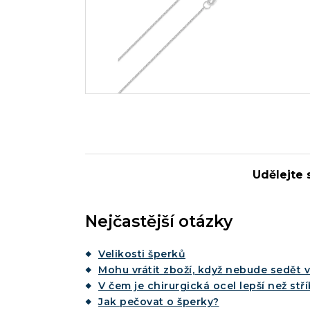
Udělejte s
Nejčastější otázky
Velikosti šperků
Mohu vrátit zboží, když nebude sedět v
V čem je chirurgická ocel lepší než stř
Jak pečovat o šperky?