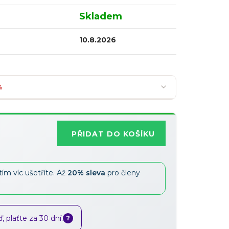
Skladem
10.8.2026
%
PŘIDAT DO KOŠÍKU
Nejoblíbenější
tím víc ušetříte. Až
20% sleva
pro členy
Slevy lze kombinovat
?
 plaťte za 30 dní.
?