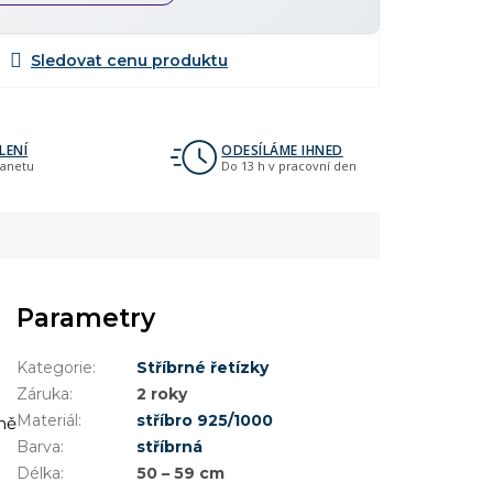
LENÍ
ODESÍLÁME IHNED
lanetu
Do 13 h v pracovní den
Parametry
Kategorie
:
Stříbrné řetízky
Záruka
:
2 roky
Materiál
:
stříbro 925/1000
ně
Barva
:
stříbrná
Délka
:
50 – 59 cm