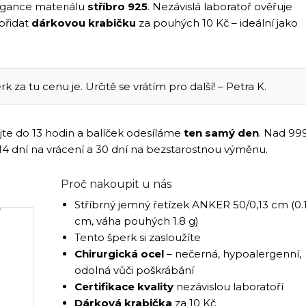
legance materiálu
stříbro 925
. Nezávislá laboratoř ověřuje
přidat
dárkovou krabičku
za pouhých 10 Kč – ideální jako
k za tu cenu je. Určitě se vrátím pro další! – Petra K.
jte do 13 hodin a balíček odesíláme
ten samý den
. Nad 99
 14 dní na vrácení a 30 dní na bezstarostnou výměnu.
Proč nakoupit u nás
Stříbrný jemný řetízek ANKER 50/0,13 cm (0.
cm, váha pouhých 1.8 g)
Tento šperk si zasloužíte
Chirurgická ocel
– nečerná, hypoalergenní,
odolná vůči poškrábání
Certifikace kvality
nezávislou laboratoří
Dárková krabička
za 10 Kč