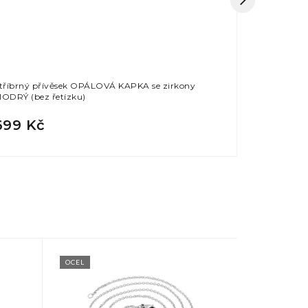
tříbrný přívěsek OPÁLOVÁ KAPKA se zirkony
Stříbrný př
ODRÝ (bez řetízku)
(bez řetízku
699 Kč
599 Kč
OCEL
OCEL