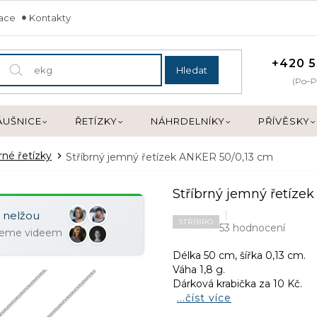
mace
Kontakty
+420 5
Hledat
(Po–P
ÁUŠNICE
ŘETÍZKY
NÁHRDELNÍKY
PŘÍVĚSKY
rné řetízky
Stříbrný jemný řetízek ANKER 50/0,13 cm
Stříbrný jemný řetíze
y nelžou
STŘÍBRO
53 hodnocení
ujeme videem
Délka 50 cm, šířka 0,13 cm.
Váha 1,8 g.
Dárková krabička za 10 Kč.
...číst více