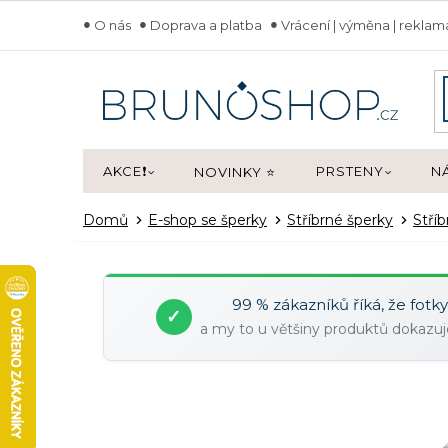
Přejít
O nás
Doprava a platba
Vrácení | výměna | rekla
na
obsah
AKCE❗
PRSTENY
N
NOVINKY ⭐
Domů
E-shop se šperky
Stříbrné šperky
Stříb
99 % zákazníků říká, že fotk
✓
a my to u většiny produktů dokaz