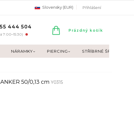
Slovensky (EUR)
Přihlášení
55 444 504
NÁKUPNÍ
Prázdný košík
á 7:00–15:30)
KOŠÍK
NÁRAMKY
PIERCING
STŘÍBRNÉ ŠPERKY
k ANKER 50/0,13 cm
Y0315