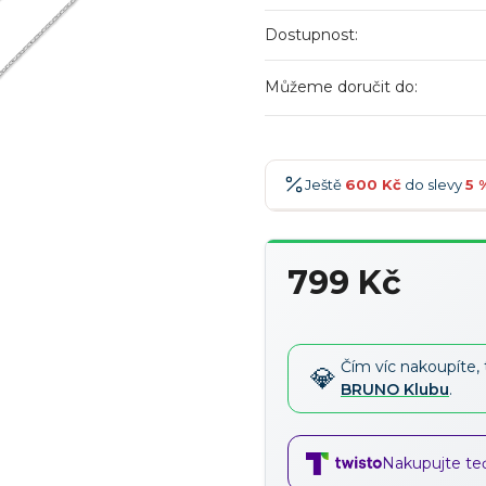
Dostupnost:
Můžeme doručit do:
Ještě
600 Kč
do slevy
5 
600 Kč
-5 %
→
799 Kč
900 Kč
-7 %
→
Měrná
1 200 Kč
-10 %
→
cena:
1 500 Kč
-15 %
→
Čím víc nakoupíte, 
BRUNO Klubu
.
Nakupujte teď,