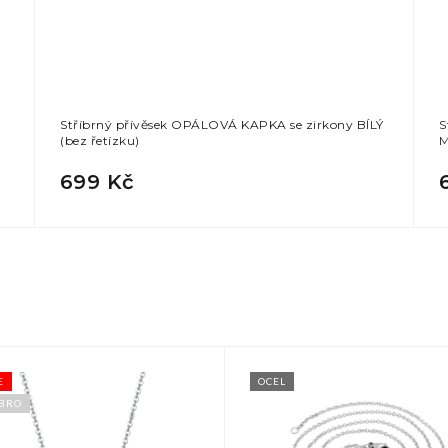
Stříbrný přívěsek OPÁLOVÁ KAPKA se zirkony BÍLÝ
S
(bez řetízku)
M
699 Kč
E
OCEL
ÍBRO