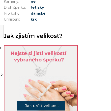
Kameny
:
ne
Druh šperku
:
řetízky
Pro koho
:
dámské
Umístění
:
krk
Jak zjistím velikost?
9
13