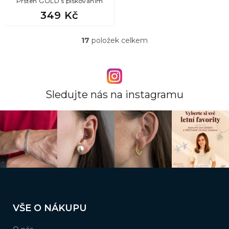
Prsten GOLD s pískováním
349 Kč
17
položek celkem
O
v
l
á
d
a
Sledujte nás na instagramu
c
í
p
r
v
k
y
v
ý
Z
p
á
i
VŠE O NÁKUPU
s
p
u
a