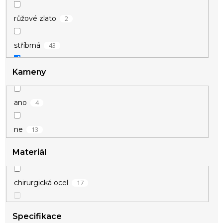
2
růžové zlato
43
stříbrná
Kameny
17
zlatá
4
ano
13
ne
Materiál
17
chirurgická ocel
Specifikace