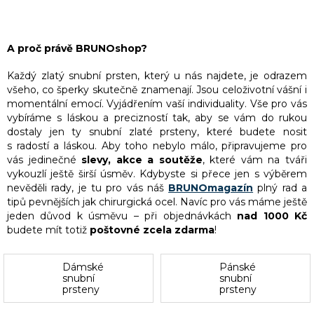
A proč právě BRUNOshop?
Každý zlatý snubní prsten, který u nás najdete, je odrazem
všeho, co šperky skutečně znamenají. Jsou celoživotní vášní i
momentální emocí. Vyjádřením vaší individuality. Vše pro vás
vybíráme s láskou a precizností tak, aby se vám do rukou
dostaly jen ty snubní zlaté prsteny, které budete nosit
s radostí a láskou. Aby toho nebylo málo, připravujeme pro
vás jedinečné
slevy, akce a soutěže
, které vám na tváři
vykouzlí ještě širší úsměv. Kdybyste si přece jen s výběrem
nevěděli rady, je tu pro vás náš
BRUNOmagazín
plný rad a
tipů pevnějších jak chirurgická ocel. Navíc pro vás máme ještě
jeden důvod k úsměvu – při objednávkách
nad 1000 Kč
budete mít totiž
poštovné zcela zdarma
!
Dámské
Pánské
snubní
snubní
prsteny
prsteny