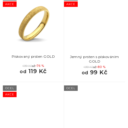
AKCE
AKCE
Pískovaný prsten GOLD
Jemný prsten s pískováním
GOLD
499 Kč
až
–76 %
499 Kč
až
–80 %
119 Kč
od
99 Kč
od
OCEL
OCEL
AKCE