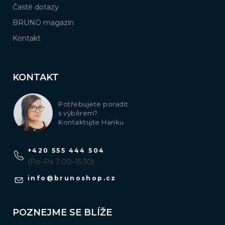
Časté dotazy
BRUNO magazín
Kontakt
KONTAKT
Potřebujete poradit
s výběrem?
Kontaktujte Hanku
+420 555 444 504
(Po–Pá 7:00–15:30)
info
@
brunoshop.cz
POZNEJME SE BLÍŽE