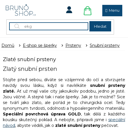
Přejít
na
obsah
NÁKUPNÍ
KOŠÍK
Hledat
Domů
E-shop se šperky
Prsteny
Snubní prsteny
Zlaté snubní prsteny
Zlatý snubní prsten
Stojíte před sebou, díváte se vzájemně do očí a stvrzujete
navždy svou lásku, když si navlékáte
snubní prsteny
zlaté.
Ať už mají vaše city jakoukoliv podobu, jedno je jisté.
Jsou věčné. A stejně tak i naše šperky. Jak je to možné? Sice
se tváří jako zlato, ale pořád je to chirurgická ocel. Tedy
synonymum tvrdosti, odolnosti a hypoalergenního materiálu.
Speciální povrchová úprava GOLD
, tak dělá z každého
kousku skutečný poklad. A nebojte, připravili jsme i
speciální
návod
, abyste věděli, jak o
zlaté snubní prsteny
pečovat.