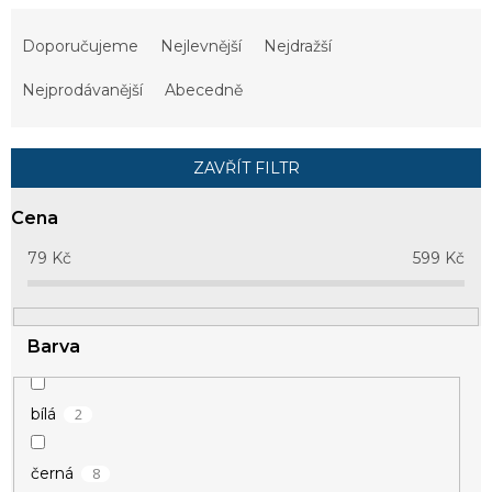
Ř
a
Doporučujeme
Nejlevnější
Nejdražší
z
e
Nejprodávanější
Abecedně
n
í
p
ZAVŘÍT FILTR
r
o
Cena
d
u
79
Kč
599
Kč
k
t
ů
Barva
2
bílá
8
černá