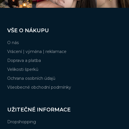
Z
á
VŠE O NÁKUPU
p
a
O nás
t
í
Vrácení | výměna | reklamace
Doprava a platba
Velikosti šperků
Ochrana osobních údajů
Všeobecné obchodní podmínky
UŽITEČNÉ INFORMACE
Dropshopping