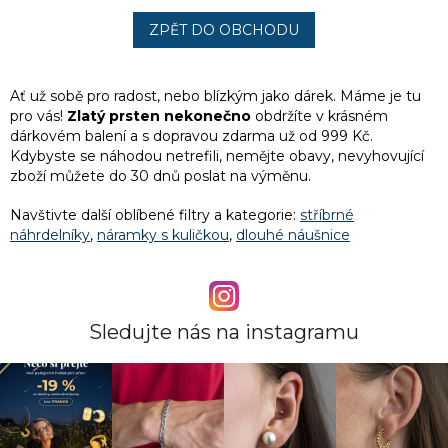
ZPĚT DO OBCHODU
Ať už sobě pro radost, nebo blízkým jako dárek. Máme je tu
pro vás!
Zlatý prsten nekonečno
obdržíte v krásném
dárkovém balení a
s dopravou zdarma už od 999 Kč.
Kdybyste se náhodou netrefili, nemějte obavy, nevyhovující
zboží můžete do 30 dnů poslat na výměnu.
Navštivte další oblíbené filtry a kategorie:
stříbrné
náhrdelníky
,
náramky s kuličkou
,
dlouhé náušnice
Sledujte nás na instagramu