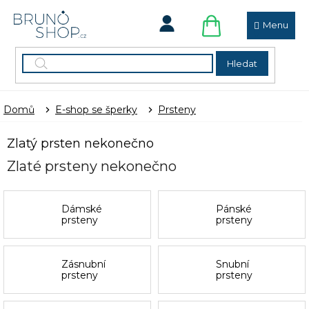
Přejít
na
obsah
NÁKUPNÍ
KOŠÍK
Hledat
Domů
E-shop se šperky
Prsteny
Zlatý prsten nekonečno
Zlaté prsteny nekonečno
Dámské
Pánské
prsteny
prsteny
Zásnubní
Snubní
prsteny
prsteny