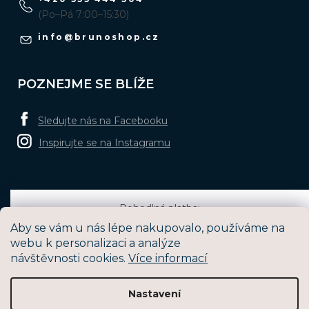
(Po–Pá 7:00–15:30)
info
@
brunoshop.cz
POZNEJME SE BLÍŽE
Sledujte nás na Facebooku
Inspirujte se na Instagramu
Pohodlná platba:
Aby se vám u nás lépe nakupovalo, používáme na
webu k personalizaci a analýze
návštěvnosti cookies.
Více informací
Oblíbené způsoby dopravy:
Nastavení