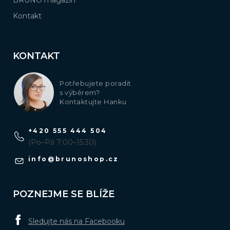
BRUNO magazín
Kontakt
KONTAKT
Potřebujete poradit
s výběrem?
Kontaktujte Hanku
+420 555 444 504
(Po–Pá 7:00–15:30)
info
@
brunoshop.cz
POZNEJME SE BLÍŽE
Sledujte nás na Facebooku