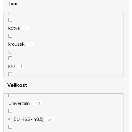
Tvar
1
kotva
1
kroužek
1
kříž
1
kytičky
Velikost
10
Univerzální
1
nekonečno
27
4 (EU: 46,5 - 48,5)
10
srdce