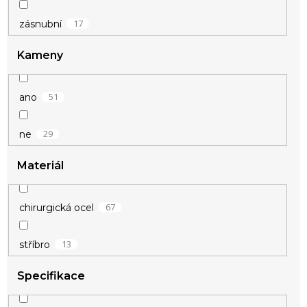
2
růžová
17
zásnubní
Kameny
5
růžové zlato
60
stříbrná
51
ano
1
tyrkysová
29
ne
Materiál
1
zelená
16
zlatá
67
chirurgická ocel
13
stříbro
Specifikace