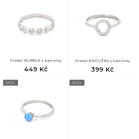
ý
p
i
s
p
r
o
d
u
k
Prsten BUBBLE s kamínky
Prsten KROUŽEK s kamínky
t
449 Kč
399 Kč
ů
OCEL
OCEL