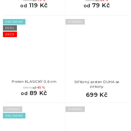
499 Kč
až
–76 %
699 Kč
až
–88 %
119 Kč
79 Kč
od
od
OBLÍBENÉ
STŘÍBRO
OCEL
AKCE
Prsten KLASICKÝ 0,6 cm
Stříbrný prsten DUHA se
zirkony
599 Kč
až
–85 %
89 Kč
od
699 Kč
STŘÍBRO
STŘÍBRO
OBLÍBENÉ