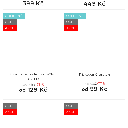
399 Kč
449 Kč
OBLÍBENÉ
OBLÍBENÉ
OCEL
OCEL
AKCE
AKCE
Pískovaný prsten s drážkou
Pískovaný prsten
GOLD
449 Kč
až
–77 %
599 Kč
až
–78 %
99 Kč
129 Kč
od
od
OCEL
OCEL
AKCE
AKCE