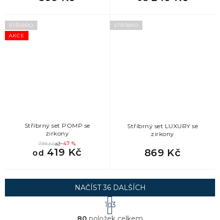
STŘÍBRO
STŘÍBRO
AKCE
Stříbrný set POMP se
Stříbrný set LUXURY se
zirkony
zirkony
799 Kč
až
–47 %
419 Kč
869 Kč
od
NAČÍST 36 DALŠÍCH
S
1
3
t
O
r
80
položek celkem