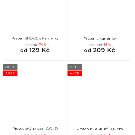
Prsten SRDCE s kamínky
Prsten s kamínky
499 Kč
až
–74 %
599 Kč
až
–65 %
129 Kč
209 Kč
od
od
OCEL
OCEL
AKCE
AKCE
Pískovaný prsten GOLD
Prsten KLASICKÝ 0,8 cm