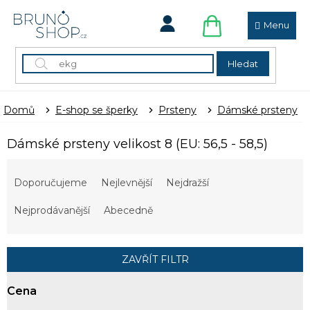
Přejít
na
obsah
NÁKUPNÍ
KOŠÍK
Hledat
Domů
E-shop se šperky
Prsteny
Dámské prsteny
Dámské prsteny velikost 8 (EU: 56,5 - 58,5)
Ř
a
Doporučujeme
Nejlevnější
Nejdražší
z
e
Nejprodávanější
Abecedně
n
í
p
ZAVŘÍT FILTR
r
o
Cena
d