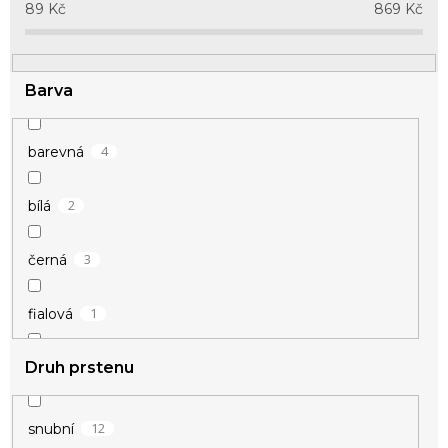
u
89
Kč
869
Kč
k
t
ů
Barva
4
barevná
2
bílá
3
černá
1
fialová
Druh prstenu
2
modrá
1
oranžová
12
snubní