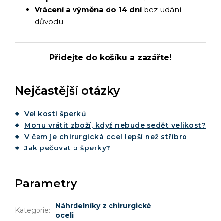
Vrácení a výměna do 14 dní
bez udání
důvodu
Přidejte do košíku a zazářte!
Nejčastější otázky
Velikosti šperků
Mohu vrátit zboží, když nebude sedět velikost?
V čem je chirurgická ocel lepší než stříbro
Jak pečovat o šperky?
Parametry
Náhrdelníky z chirurgické
Kategorie
:
oceli