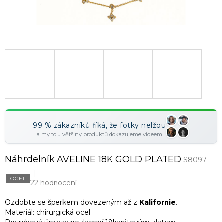
99 % zákazníků říká, že fotky nelžou
a my to u většiny produktů dokazujeme videem
Náhrdelník AVELINE 18K GOLD PLATED
S8097
OCEL
22 hodnocení
Ozdobte se šperkem dovezeným až z
Kalifornie
.
Materiál: chirurgická ocel