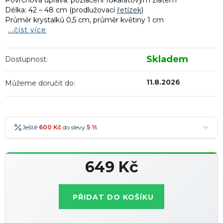
Povrchová úprava: pozlacení 18karátovým zlatem
Délka: 42 – 48 cm (prodlužovací
řetízek
)
Průměr krystalků 0,5 cm, průměr květiny 1 cm
...číst více
Skladem
Dostupnost:
11.8.2026
Můžeme doručit do:
Ještě
600 Kč
do slevy
5 %
600 Kč
-5 %
→
649 Kč
900 Kč
-7 %
→
Měrná
1 200 Kč
-10 %
→
Nejoblíbenější
cena:
PŘIDAT DO KOŠÍKU
1 500 Kč
-15 %
→
Slevy lze kombinovat
?