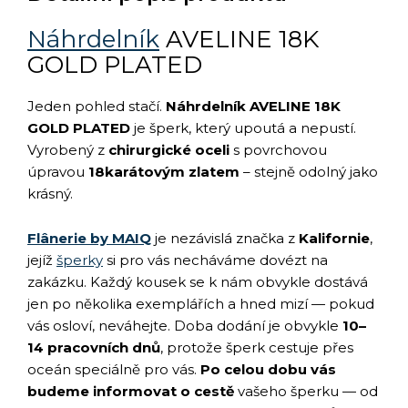
Náhrdelník
AVELINE 18K
GOLD PLATED
Jeden pohled stačí.
Náhrdelník AVELINE 18K
GOLD PLATED
je šperk, který upoutá a nepustí.
Vyrobený z
chirurgické oceli
s povrchovou
úpravou
18karátovým zlatem
– stejně odolný jako
krásný.
Flânerie by MAIQ
je nezávislá značka z
Kalifornie
,
jejíž
šperky
si pro vás necháváme dovézt na
zakázku. Každý kousek se k nám obvykle dostává
jen po několika exemplářích a hned mizí — pokud
vás osloví, neváhejte. Doba dodání je obvykle
10–
14 pracovních dnů
, protože šperk cestuje přes
oceán speciálně pro vás.
Po celou dobu vás
budeme informovat o cestě
vašeho šperku — od