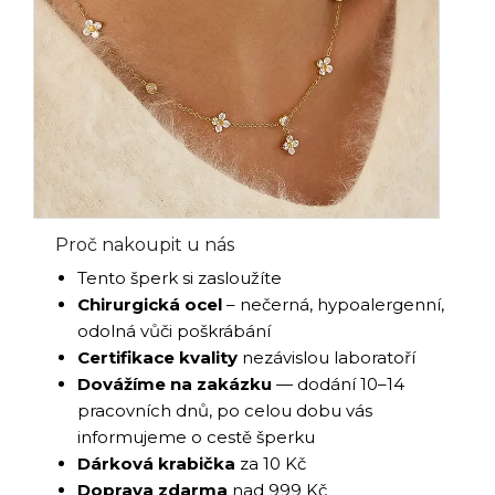
Proč nakoupit u nás
Tento šperk si zasloužíte
Chirurgická ocel
– nečerná, hypoalergenní,
odolná vůči poškrábání
Certifikace kvality
nezávislou laboratoří
Dovážíme na zakázku
— dodání 10–14
pracovních dnů, po celou dobu vás
informujeme o cestě šperku
Dárková krabička
za 10 Kč
Doprava zdarma
nad 999 Kč