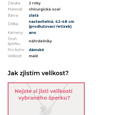
Záruka
:
2 roky
Materiál
:
chirurgická ocel
Barva
:
zlatá
nastavitelná
,
42-48 cm
Délka
:
(prodlužovací řetízek)
Kameny
:
ano
Druh
náhrdelníky
šperku
:
Pro koho
:
dámské
Velikost
:
malé
Jak zjistím velikost?