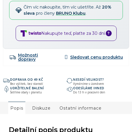
Čím víc nakoupíte, tím víc ušetříte. Až
20%
sleva
pro členy
BRUNO Klubu
.
Nakupujte teď, plaťte za 30 dní.
?
Možnosti
dopravy
DOPRAVA OD 49 KČ
NESEDÍ VELIKOST?
Bez výčitek, bez starostí
Vyměníme s úsměvem
UDRŽITELNÉ BALENÍ
ODESÍLÁME IHNED
Šetříme obaly i planetu
Do 13 h v pracovní den
Popis
Diskuze
Ostatní informace
Detailní popis produktu