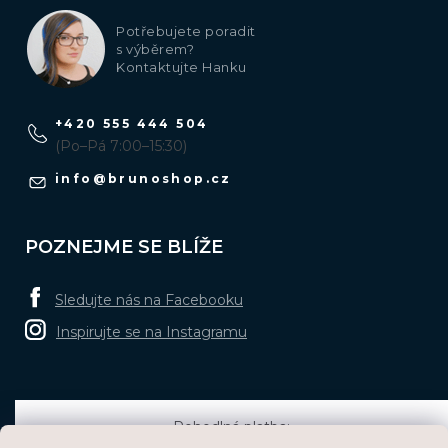
Potřebujete poradit
s výběrem?
Kontaktujte Hanku
+420 555 444 504
(Po–Pá 7:00–15:30)
info
@
brunoshop.cz
POZNEJME SE BLÍŽE
Sledujte nás na Facebooku
Inspirujte se na Instagramu
Pohodlná platba: