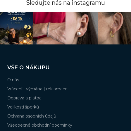
Sledujte nás na instagramu
Z
á
VŠE O NÁKUPU
p
a
O nás
t
í
Vrácení | výměna | reklamace
Doprava a platba
Velikosti šperků
Ochrana osobních údajů
Všeobecné obchodní podmínky