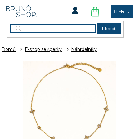
Přejít
na
obsah
NÁKUPNÍ
KOŠÍK
Hledat
Domů
E-shop se šperky
Náhrdelníky