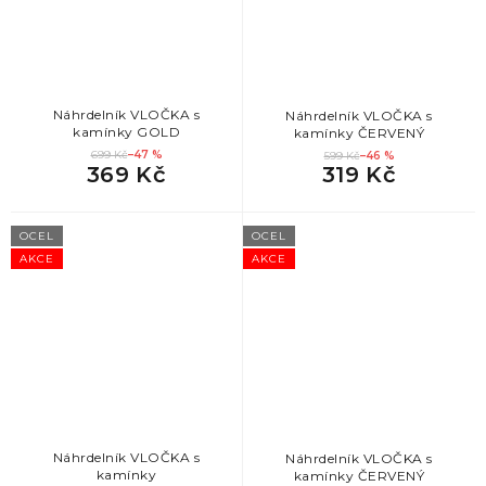
80
Nejlepší dárek pro maminku
80
Dárek pro přítelkyni
Náhrdelník VLOČKA s
Náhrdelník VLOČKA s
80
Dárek pro přítelkyni k narozeninám
kamínky GOLD
kamínky ČERVENÝ
699 Kč
–47 %
599 Kč
–46 %
369 Kč
319 Kč
80
Dárky pro družičky
OCEL
OCEL
80
Dárek pro sestru
AKCE
AKCE
80
Dárek pro dospělou dceru
80
Dárek pro manželku
80
Levný dárek pro kamarádku
Náhrdelník VLOČKA s
Náhrdelník VLOČKA s
80
Nejlepší dárek pro kamarádku
kamínky
kamínky ČERVENÝ