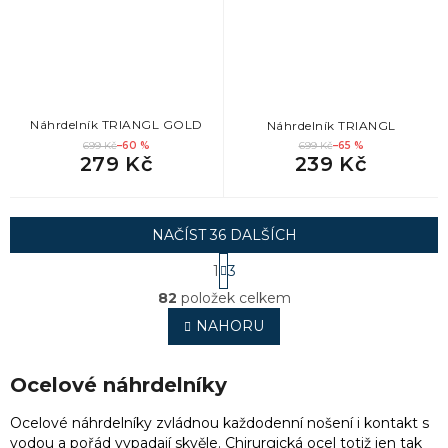
Náhrdelník TRIANGL GOLD
Náhrdelník TRIANGL
699 Kč
–60 %
699 Kč
–65 %
279 Kč
239 Kč
NAČÍST 36 DALŠÍCH
S
1
3
t
O
r
82
položek celkem
v
á
l
NAHORU
n
á
k
o
d
v
a
Ocelové náhrdelníky
á
c
n
í
Ocelové náhrdelníky zvládnou každodenní nošení i kontakt s
í
p
vodou a pořád vypadají skvěle. Chirurgická ocel totiž jen tak