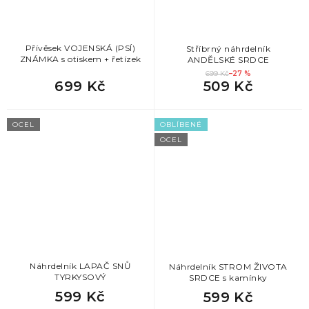
Přívěsek VOJENSKÁ (PSÍ)
Stříbrný náhrdelník
ZNÁMKA s otiskem + řetízek
ANDĚLSKÉ SRDCE
699 Kč
–27 %
699 Kč
509 Kč
OCEL
OBLÍBENÉ
OCEL
Náhrdelník LAPAČ SNŮ
Náhrdelník STROM ŽIVOTA
TYRKYSOVÝ
SRDCE s kamínky
599 Kč
599 Kč