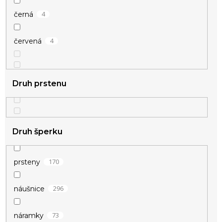
4
černá
4
červená
Druh prstenu
Druh šperku
1
perleťová
170
prsteny
296
náušnice
5
růžové zlato
73
náramky
66
stříbrná