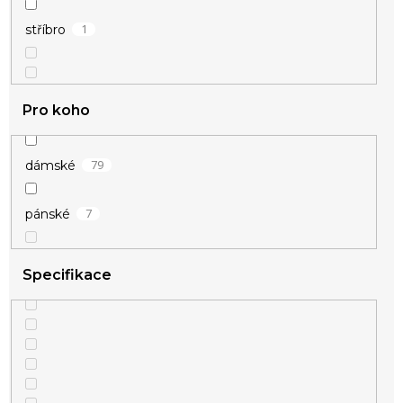
16
poukazy
1
stříbro
Pro koho
79
dámské
7
pánské
Specifikace