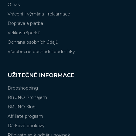
O nás
t
í
Vrácení | výměna | reklamace
Doprava a platba
Velikosti šperků
Ochrana osobních údajů
Všeobecné obchodní podmínky
UŽITEČNÉ INFORMACE
Dropshopping
BRUNO Pronájem
BRUNO Klub
Affiliate program
Dárkové poukazy
Přihlaste se k odběru novinek