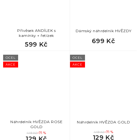
Přívěsek ANDÍLEK s
Dámský náhrdelník HVĚZDY
kamínky + řetízek
699 Kč
599 Kč
OCEL
OCEL
AKCE
AKCE
Náhrdelník HVĚZDA ROSE
Náhrdelník HVĚZDA GOLD
GOLD
449 Kč
–71 %
449 Kč
–71 %
129 Kč
129 Kč