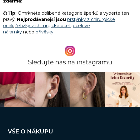
zdarma
!
💍
Tip:
Omrkněte oblíbené kategorie šperků a vyberte ten
pravý!
Nejprodávanější jsou
prstýnky z chirurgické
oceli
,
řetízky z chirurgické oceli
,
ocelové
náramky
nebo
přívěsky
.
Sledujte nás na instagramu
Z
á
VŠE O NÁKUPU
p
a