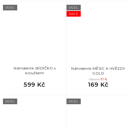
OCEL
OCEL
AKCE
Náhrdelník SRDÍČKO s
Náhrdelník MĚSÍC A HVĚZDY
kroužkem
GOLD
599 Kč
–71 %
599 Kč
169 Kč
OCEL
OCEL