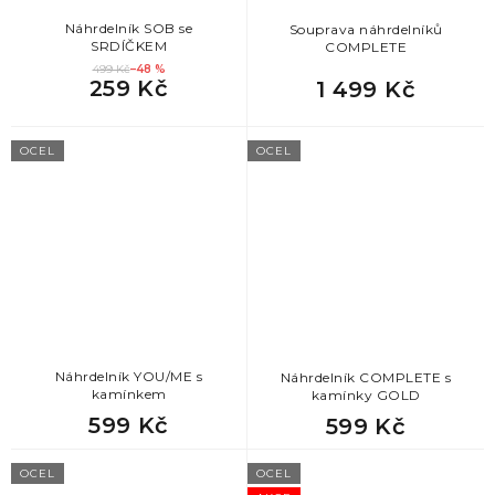
80
Dárek pro sestřenici
Náhrdelník SOB se
Souprava náhrdelníků
SRDÍČKEM
COMPLETE
499 Kč
–48 %
259 Kč
1 499 Kč
OCEL
OCEL
Náhrdelník YOU/ME s
Náhrdelník COMPLETE s
kamínkem
kamínky GOLD
599 Kč
599 Kč
OCEL
OCEL