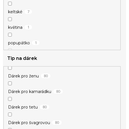
7
keltské
1
květina
1
popupátko
Tip na dárek
2
štěstí
80
Dárek pro ženu
21
vánoční
80
Dárek pro kamarádku
10
zamilované
80
Dárek pro tetu
80
Dárek pro švagrovou