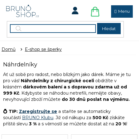
Přejít
na
obsah
NÁKUPNÍ
KOŠÍK
Hledat
Domů
E-shop se šperky
Náhrdelníky
Ať už sobě pro radost, nebo blízkým jako dárek. Máme je tu
pro vás!
Náhrdelníky z chirurgické oceli
obdržíte v
krásném
dárkovém balení a
s dopravou zdarma už od
999 Kč
. Kdybyste se náhodou netrefili, nemějte obavy,
nevyhovující zboží můžete
do 30 dnů poslat na výměnu.
💍 TIP:
Zaregistrujte se
a staňte se automaticky
součástí
BRUNO Klubu
. Již od nákupu za
500 Kč
získáte
příště slevu
3 %
a s věrností se můžete dostat až na
20 %
!