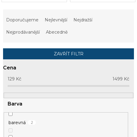
Ř
a
Doporučujeme
Nejlevnější
Nejdražší
z
e
Nejprodávanější
Abecedně
n
í
p
ZAVŘÍT FILTR
r
o
Cena
d
u
129
Kč
1499
Kč
k
t
ů
Barva
2
barevná