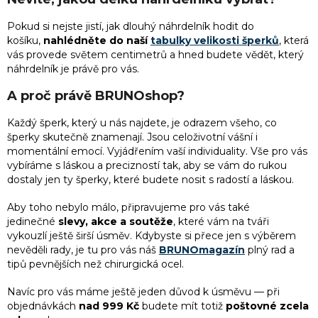
Pokud si nejste jistí, jak dlouhý náhrdelník hodit do
košíku,
nahlédněte do naší
tabulky velikosti šperků
, která
vás provede světem centimetrů a hned budete vědět, který
náhrdelník je právě pro vás.
A proč právě BRUNOshop?
Každý šperk, který u nás najdete, je odrazem všeho, co
šperky skutečně znamenají. Jsou celoživotní vášní i
momentální emocí. Vyjádřením vaší individuality. Vše pro vás
vybíráme s láskou a precizností tak, aby se vám do rukou
dostaly jen ty šperky, které budete nosit s radostí a láskou.
Aby toho nebylo málo, připravujeme pro vás také
jedinečné
slevy, akce a soutěže
, které vám na tváři
vykouzlí ještě širší úsměv. Kdybyste si přece jen s výběrem
nevěděli rady, je tu pro vás náš
BRUNOmagazín
plný rad a
tipů pevnějších než chirurgická ocel.
Navíc pro vás máme ještě jeden důvod k úsměvu — při
objednávkách
nad 999 Kč
budete mít totiž
poštovné zcela