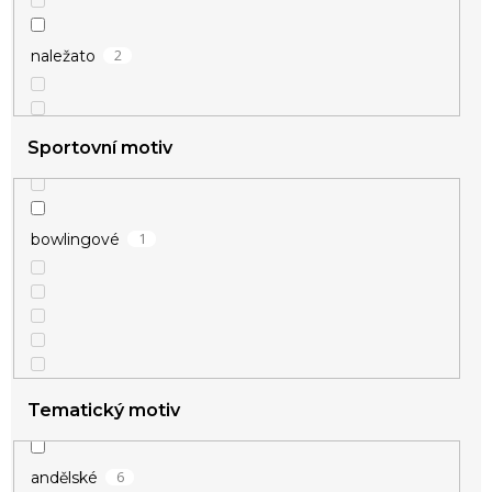
2
naležato
Sportovní motiv
1
bowlingové
7
znamení
Tematický motiv
6
andělské