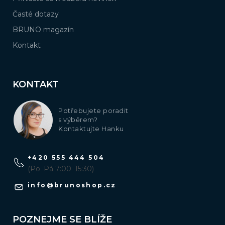
Časté dotazy
BRUNO magazín
Kontakt
KONTAKT
Potřebujete poradit
s výběrem?
Kontaktujte Hanku
+420 555 444 504
(Po–Pá 7:00–15:30)
info
@
brunoshop.cz
POZNEJME SE BLÍŽE