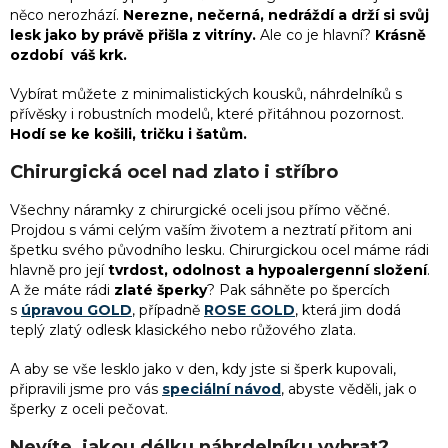
r
něco nerozhází.
Nerezne, nečerná, nedráždí a drží si svůj
v
lesk jako by právě přišla z vitríny.
Ale co je hlavní?
Krásně
k
ozdobí váš krk.
y
v
Vybírat můžete z minimalistických kousků, náhrdelníků s
ý
přívěsky i robustních modelů, které přitáhnou pozornost.
p
Hodí se ke košili, tričku i šatům.
i
s
Chirurgická ocel nad zlato i stříbro
u
Všechny náramky z chirurgické oceli jsou přímo věčné.
Projdou s vámi celým vaším životem a neztratí přitom ani
špetku svého původního lesku. Chirurgickou ocel máme rádi
hlavně pro její
tvrdost, odolnost a hypoalergenní složení
.
A že máte rádi
zlaté šperky
? Pak sáhněte po špercích
s
úpravou GOLD
, případně
ROSE GOLD
, která jim dodá
teplý zlatý odlesk klasického nebo růžového zlata.
A aby se vše lesklo jako v den, kdy jste si šperk kupovali,
připravili jsme pro vás
speciální návod
, abyste věděli, jak o
šperky z oceli
pečovat.
Nevíte, jakou délku náhrdelníku vybrat?