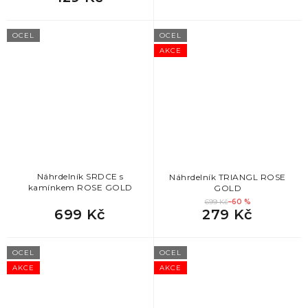
OCEL
OCEL
AKCE
Náhrdelník SRDCE s
Náhrdelník TRIANGL ROSE
kamínkem ROSE GOLD
GOLD
699 Kč
–60 %
699 Kč
279 Kč
OCEL
OCEL
AKCE
AKCE