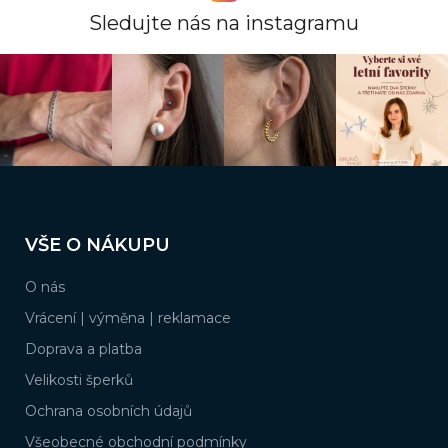
Sledujte nás na instagramu
Z
á
VŠE O NÁKUPU
p
a
O nás
t
í
Vrácení | výměna | reklamace
Doprava a platba
Velikosti šperků
Ochrana osobních údajů
Všeobecné obchodní podmínky