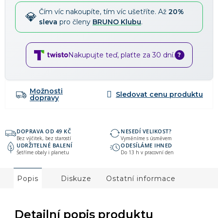
Čím víc nakoupíte, tím víc ušetříte. Až
20%
sleva
pro členy
BRUNO Klubu
.
Nakupujte teď, plaťte za 30 dní.
?
Možnosti
dopravy
DOPRAVA OD 49 KČ
NESEDÍ VELIKOST?
Bez výčitek, bez starostí
Vyměníme s úsměvem
UDRŽITELNÉ BALENÍ
ODESÍLÁME IHNED
Šetříme obaly i planetu
Do 13 h v pracovní den
Popis
Diskuze
Ostatní informace
Detailní popis produktu