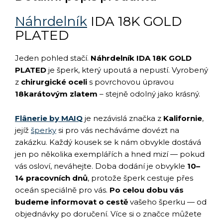
Náhrdelník
IDA 18K GOLD
PLATED
Jeden pohled stačí.
Náhrdelník IDA 18K GOLD
PLATED
je šperk, který upoutá a nepustí. Vyrobený
z
chirurgické oceli
s povrchovou úpravou
18karátovým zlatem
– stejně odolný jako krásný.
Flânerie by MAIQ
je nezávislá značka z
Kalifornie
,
jejíž
šperky
si pro vás necháváme dovézt na
zakázku. Každý kousek se k nám obvykle dostává
jen po několika exemplářích a hned mizí — pokud
vás osloví, neváhejte. Doba dodání je obvykle
10–
14 pracovních dnů
, protože šperk cestuje přes
oceán speciálně pro vás.
Po celou dobu vás
budeme informovat o cestě
vašeho šperku — od
objednávky po doručení. Více si o značce můžete