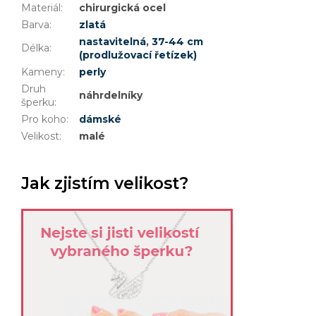
Materiál
:
chirurgická ocel
Barva
:
zlatá
nastavitelná
,
37-44 cm
Délka
:
(prodlužovací řetízek)
Kameny
:
perly
Druh
náhrdelníky
šperku
:
Pro koho
:
dámské
Velikost
:
malé
Jak zjistím velikost?