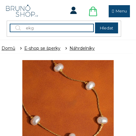
Přejít
na
obsah
NÁKUPNÍ
KOŠÍK
Hledat
Domů
E-shop se šperky
Náhrdelníky