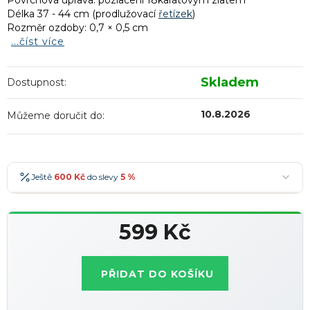
Povrchová úprava: pozlacení 18karátovým zlatem
Délka 37 - 44 cm (prodlužovací
řetízek
)
Rozměr ozdoby: 0,7 × 0,5 cm
...číst více
Skladem
Dostupnost:
10.8.2026
Můžeme doručit do:
Ještě
600 Kč
do slevy
5 %
600 Kč
-5 %
→
599 Kč
900 Kč
-7 %
→
Měrná
1 200 Kč
-10 %
→
Nejoblíbenější
cena:
PŘIDAT DO KOŠÍKU
1 500 Kč
-15 %
→
Slevy lze kombinovat
?