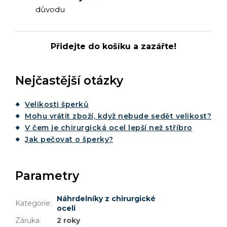
důvodu
Přidejte do košíku a zazářte!
Nejčastější otázky
Velikosti šperků
Mohu vrátit zboží, když nebude sedět velikost?
V čem je chirurgická ocel lepší než stříbro
Jak pečovat o šperky?
Parametry
Náhrdelníky z chirurgické
Kategorie
:
oceli
Záruka
:
2 roky