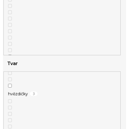
Tvar
1
vánoční
3
hvězdičky