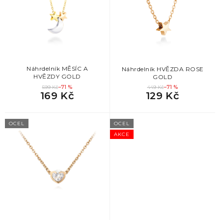
s
p
r
o
d
u
k
Náhrdelník MĚSÍC A
Náhrdelník HVĚZDA ROSE
HVĚZDY GOLD
GOLD
t
599 Kč
–71 %
449 Kč
–71 %
ů
169 Kč
129 Kč
OCEL
OCEL
AKCE