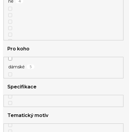
4
ne
Pro koho
5
dámské
Specifikace
Tematický motiv