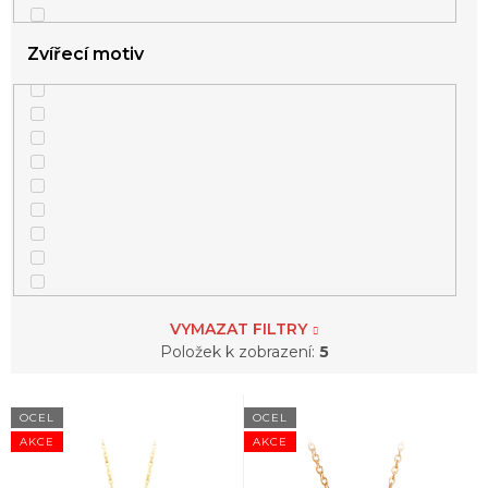
Zvířecí motiv
1
měsíc
1
srdce
VYMAZAT FILTRY
Položek k zobrazení:
5
V
1
trojúhelníky
OCEL
OCEL
ý
AKCE
AKCE
p
i