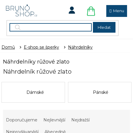
Přejít
na
obsah
NÁKUPNÍ
KOŠÍK
Hledat
Domů
E-shop se šperky
Náhrdelníky
Náhrdelníky růžové zlato
Náhrdelník růžové zlato
Dámské
Pánské
Ř
a
Doporučujeme
Nejlevnější
Nejdražší
z
e
Nejprodávanější
Abecedně