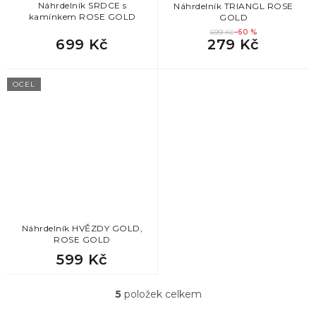
Náhrdelník SRDCE s
Náhrdelník TRIANGL ROSE
kamínkem ROSE GOLD
GOLD
699 Kč
–60 %
699 Kč
279 Kč
OCEL
Náhrdelník HVĚZDY GOLD,
ROSE GOLD
599 Kč
5
položek celkem
O
v