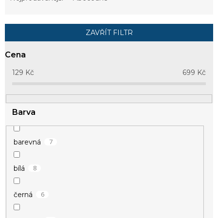
n
í
p
ZAVŘÍT FILTR
r
o
Cena
d
u
129
Kč
699
Kč
k
t
ů
Barva
7
barevná
8
bílá
6
černá