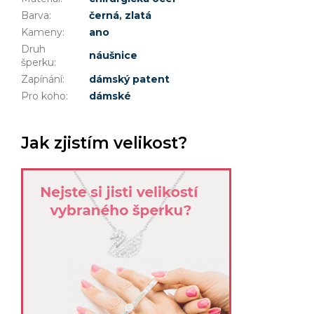
Barva
:
černá
,
zlatá
Kameny
:
ano
Druh
náušnice
šperku
:
Zapínání
:
dámský patent
Pro koho
:
dámské
Jak zjistím velikost?