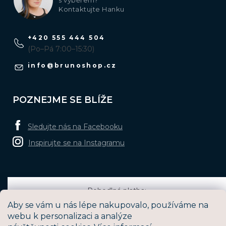
Kontaktujte Hanku
+420 555 444 504
(Po–Pá 7:00–15:30)
info
@
brunoshop.cz
POZNEJME SE BLÍŽE
Sledujte nás na Facebooku
Inspirujte se na Instagramu
Pohodlná platba:
Aby se vám u nás lépe nakupovalo, používáme na
webu k personalizaci a analýze