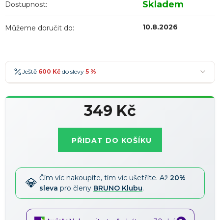
Skladem
Dostupnost:
10.8.2026
Můžeme doručit do:
Ještě
600 Kč
do slevy
5 %
600 Kč
-5 %
→
349 Kč
900 Kč
-7 %
→
Měrná
1 200 Kč
-10 %
→
Nejoblíbenější
cena:
PŘIDAT DO KOŠÍKU
1 500 Kč
-15 %
→
Slevy lze kombinovat
?
Čím víc nakoupíte, tím víc ušetříte. Až
20%
sleva
pro členy
BRUNO Klubu
.