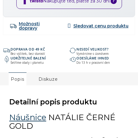
Nakupujte teď, plaťte za 30 dní.
?
Možnosti
dopravy
DOPRAVA OD 49 KČ
NESEDÍ VELIKOST?
Bez výčitek, bez starostí
Vyměníme s úsměvem
UDRŽITELNÉ BALENÍ
ODESÍLÁME IHNED
Šetříme obaly i planetu
Do 13 h v pracovní den
Popis
Diskuze
Detailní popis produktu
Náušnice
NATÁLIE ČERNÉ
GOLD