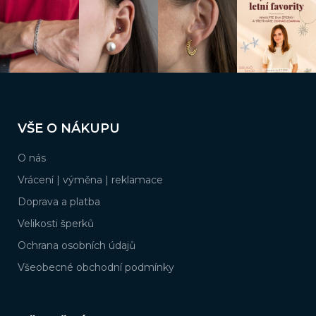
Z
á
VŠE O NÁKUPU
p
a
O nás
t
í
Vrácení | výměna | reklamace
Doprava a platba
Velikosti šperků
Ochrana osobních údajů
Všeobecné obchodní podmínky