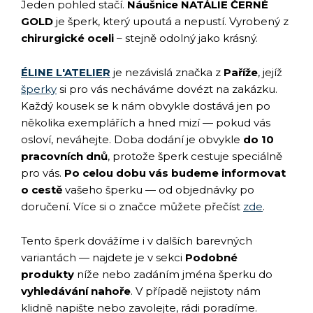
Jeden pohled stačí.
Náušnice NATÁLIE ČERNÉ
GOLD
je šperk, který upoutá a nepustí. Vyrobený z
chirurgické oceli
– stejně odolný jako krásný.
ÉLINE L'ATELIER
je nezávislá značka z
Paříže
, jejíž
šperky
si pro vás necháváme dovézt na zakázku.
Každý kousek se k nám obvykle dostává jen po
několika exemplářích a hned mizí — pokud vás
osloví, neváhejte. Doba dodání je obvykle
do 10
pracovních dnů
, protože šperk cestuje speciálně
pro vás.
Po celou dobu vás budeme informovat
o cestě
vašeho šperku — od objednávky po
doručení. Více si o značce můžete přečíst
zde
.
Tento šperk dovážíme i v dalších barevných
variantách — najdete je v sekci
Podobné
produkty
níže nebo zadáním jména šperku do
vyhledávání nahoře
. V případě nejistoty nám
klidně napište nebo zavolejte, rádi poradíme.