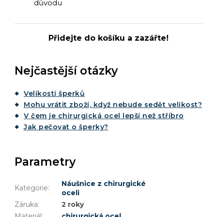
důvodu
Přidejte do košíku a zazářte!
Nejčastější otázky
Velikosti šperků
Mohu vrátit zboží, když nebude sedět velikost?
V čem je chirurgická ocel lepší než stříbro
Jak pečovat o šperky?
Parametry
Náušnice z chirurgické
Kategorie
:
oceli
Záruka
:
2 roky
Materiál
:
chirurgická ocel