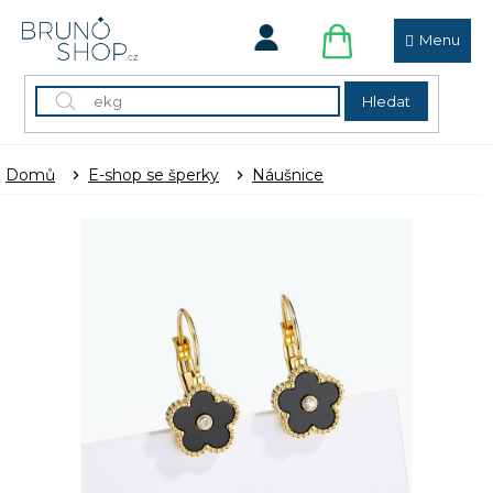
Přejít
na
obsah
NÁKUPNÍ
KOŠÍK
Hledat
Domů
E-shop se šperky
Náušnice