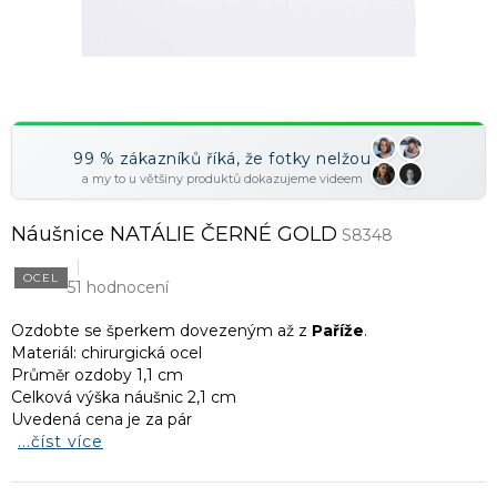
99 % zákazníků říká, že fotky nelžou
a my to u většiny produktů dokazujeme videem
Náušnice NATÁLIE ČERNÉ GOLD
S8348
OCEL
51 hodnocení
Ozdobte se šperkem dovezeným až z
Paříže
.
Materiál: chirurgická ocel
Průměr ozdoby 1,1 cm
Celková výška náušnic 2,1 cm
Uvedená cena je za pár
...číst více