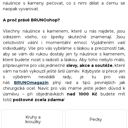
náušnice s kameny pečovat, co s nimi dělat a čemu se
naopak vyvarovat.
A proč právě BRUNOshop?
Všechny náušnice s kamenem, které u nás najdete, jsou
odrazem všeho, co šperky skutečně znamenají. Jsou
celoživotní vášní i momentální emocí. Vyjádřením vaší
individuality. Vše pro vás vybíráme s láskou a precizností tak,
aby se vám do rukou dostaly jen ty náušnice s kamenem,
které budete nosit s radostí a láskou. Aby toho nebylo málo,
připravujeme pro vás jedinečné
slevy, akce a soutěže
, které
vám na tváři vykouzlí ještě širší úsměv. Kdybyste si přece jen
s výběrem nevěděli rady, je tu pro vás
náš
BRUNOmagazín
plný rad a tipů pevnějších jak
chirurgická ocel. Navíc pro vás máme ještě jeden důvod k
úsměvu – při objednávkách
nad 1000 Kč
budete mít
totiž
poštovné zcela zdarma
!
Kruhy a
Pecky
kroužky