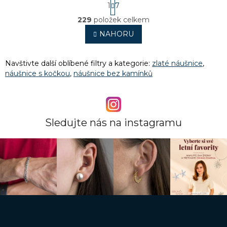
S
1
7
t
O
r
229
položek celkem
v
á
l
NAHORU
n
á
k
o
d
v
a
Navštivte další oblíbené filtry a kategorie:
zlaté náušnice
,
á
c
náušnice s kočkou
,
náušnice bez kamínků
n
í
í
p
r
v
k
Sledujte nás na instagramu
y
v
ý
p
i
s
u
Z
á