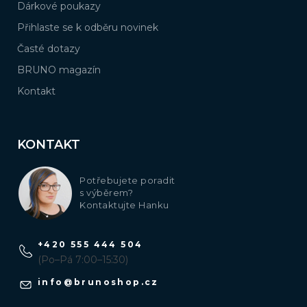
Dárkové poukazy
Přihlaste se k odběru novinek
Časté dotazy
BRUNO magazín
Kontakt
KONTAKT
Potřebujete poradit
s výběrem?
Kontaktujte Hanku
+420 555 444 504
(Po–Pá 7:00–15:30)
info
@
brunoshop.cz