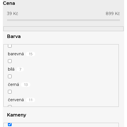
o
Cena
d
u
39
Kč
899
Kč
k
t
ů
Barva
15
barevná
7
bílá
13
černá
11
červená
Kameny
12
fialová