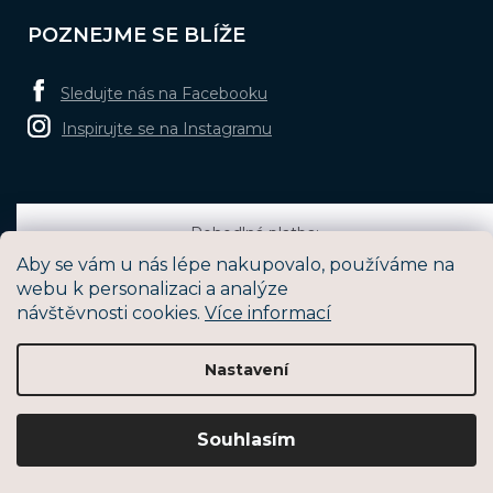
POZNEJME SE BLÍŽE
Sledujte nás na Facebooku
Inspirujte se na Instagramu
Pohodlná platba:
Aby se vám u nás lépe nakupovalo, používáme na
webu k personalizaci a analýze
návštěvnosti cookies.
Více informací
Oblíbené způsoby dopravy:
Nastavení
Vytvořil Shoptet
Souhlasím
Copyright 2026
BRUNOshop.cz
. Všechna práva vyhrazena.
Upravit nastavení cookies