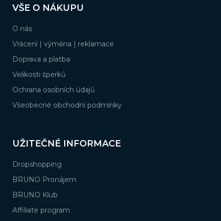
VŠE O NÁKUPU
p
a
O nás
t
í
Vrácení | výměna | reklamace
Doprava a platba
Velikosti šperků
Ochrana osobních údajů
Všeobecné obchodní podmínky
UŽITEČNÉ INFORMACE
Dropshopping
BRUNO Pronájem
BRUNO Klub
Affiliate program