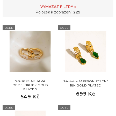
VYMAZAT FILTRY
4
motýl
2
tlapka
Položek k zobrazení:
229
1
vločky
V
6
sob
OCEL
OCEL
ý
p
2
sova
i
s
p
2
tlapka
r
o
d
u
k
Náušnice ADHARA
Náušnice SAFFRON ZELENÉ
OBDÉLNÍK 18K GOLD
18K GOLD PLATED
t
PLATED
ů
699 Kč
549 Kč
OCEL
OCEL