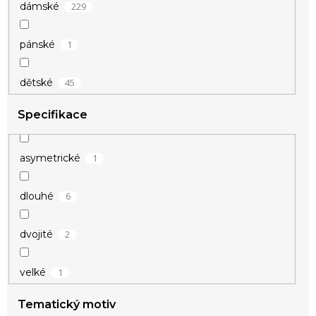
229
dámské
14
zelená
1
pánské
51
zlatá
45
dětské
14
žlutá
Specifikace
1
asymetrické
6
dlouhé
2
dvojité
1
velké
Tematický motiv