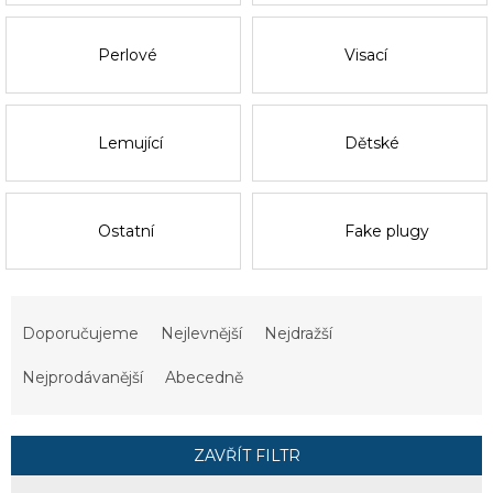
Perlové
Visací
Lemující
Dětské
Ostatní
Fake plugy
Ř
a
Doporučujeme
Nejlevnější
Nejdražší
z
e
Nejprodávanější
Abecedně
n
í
p
ZAVŘÍT FILTR
r