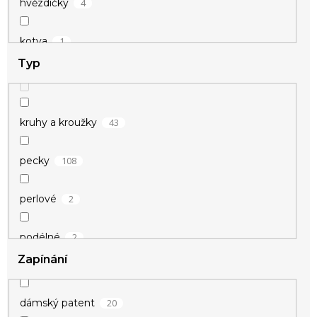
4
hvězdičky
1
kotva
Typ
1
kroužek
44
kroužky
43
kruhy a kroužky
2
kruhy
108
pecky
4
křídla
2
perlové
2
podélné
4
kříž
Zapínání
3
řetízkové
3
kuličky
20
dámský patent
56
visací