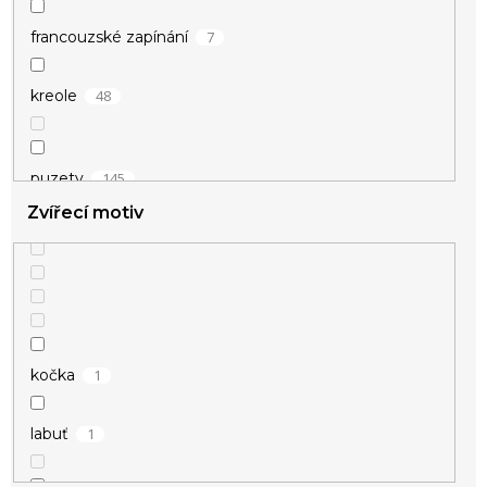
7
květina
7
francouzské zapínání
3
kytičky
48
kreole
2
list
145
puzety
3
mašlička
Zvířecí motiv
4
šroubek
6
nekonečno
2
perly
5
kloubové
1
kočka
28
srdce
1
labuť
7
strom života