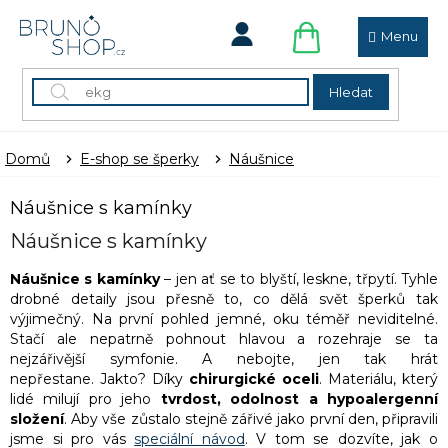
Přejít
na
obsah
NÁKUPNÍ
KOŠÍK
Hledat
Domů
E-shop se šperky
Náušnice
Náušnice s kamínky
Náušnice s kamínky
Náušnice s kamínky
– jen ať se to blyští, leskne, třpytí. Tyhle
drobné detaily jsou přesně to, co dělá svět šperků tak
výjimečný. Na první pohled jemné, oku téměř neviditelné.
Stačí ale nepatrně pohnout hlavou a rozehraje se ta
nejzářivější symfonie. A nebojte, jen tak hrát
nepřestane
. Jakto? Díky
chirurgické oceli
. Materiálu, který
lidé milují pro jeho
tvrdost, odolnost a hypoalergenní
složení
. Aby vše zůstalo stejně zářivé jako první den, připravili
jsme si pro vás
speciální návod
. V tom se dozvíte, jak o