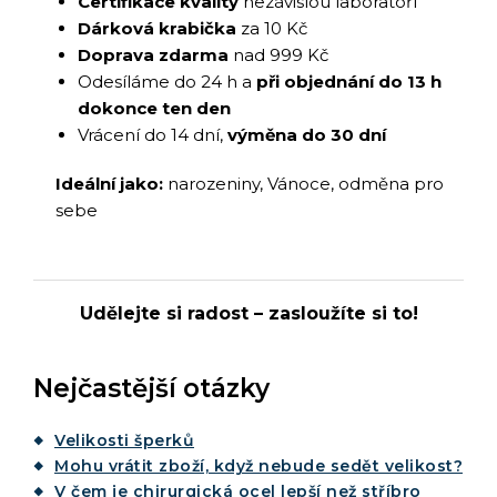
Certifikace kvality
nezávislou laboratoří
Dárková krabička
za 10 Kč
Doprava zdarma
nad 999 Kč
Odesíláme do 24 h a
při objednání do 13 h
dokonce ten den
Vrácení do 14 dní,
výměna do 30 dní
Ideální jako:
narozeniny, Vánoce, odměna pro
sebe
Udělejte si radost – zasloužíte si to!
Nejčastější otázky
Velikosti šperků
Mohu vrátit zboží, když nebude sedět velikost?
V čem je chirurgická ocel lepší než stříbro