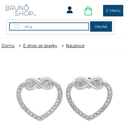
Přejít
na
obsah
NÁKUPNÍ
KOŠÍK
Hledat
Domů
E-shop se šperky
Náušnice