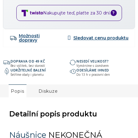
Nakupujte teď, plaťte za 30 dní.
?
Možnosti
dopravy
DOPRAVA OD 49 KČ
NESEDÍ VELIKOST?
Bez výčitek, bez starostí
Vyměníme s úsměvem
UDRŽITELNÉ BALENÍ
ODESÍLÁME IHNED
Šetříme obaly i planetu
Do 13 h v pracovní den
Popis
Diskuze
Detailní popis produktu
Náušnice
NEKONEČNÁ