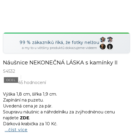
99 % zákazníků říká, že fotky nelžou
a my to u většiny produktů dokazujeme videem
Náušnice NEKONEČNÁ LÁSKA s kamínky II
S4532
OCEL
45 hodnocení
Výška 1,8 cm, šířka 1,9 cm.
Zapínání na puzetu.
Uvedená cena je za pár.
Soupravu náušnic a náhrdelníku za zvýhodněnou cenu
najdete
ZDE
.
Dárková krabička za 10 Kč.
...číst více