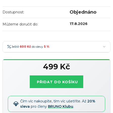
Objednáno
Dostupnost:
17.8.2026
Můžeme doručit do:
Ještě
600 Kč
do slevy
5 %
600 Kč
-5 %
→
499 Kč
900 Kč
-7 %
→
Měrná
1 200 Kč
-10 %
→
Nejoblíbenější
cena:
PŘIDAT DO KOŠÍKU
1 500 Kč
-15 %
→
Slevy lze kombinovat
?
Čím víc nakoupíte, tím víc ušetříte. Až
20%
sleva
pro členy
BRUNO Klubu
.