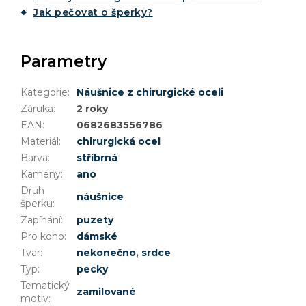
Jak pečovat o šperky?
Parametry
Kategorie
:
Náušnice z chirurgické oceli
Záruka
:
2 roky
EAN
:
0682683556786
Materiál
:
chirurgická ocel
Barva
:
stříbrná
Kameny
:
ano
Druh
náušnice
šperku
:
Zapínání
:
puzety
Pro koho
:
dámské
Tvar
:
nekonečno
,
srdce
Typ
:
pecky
Tematický
zamilované
motiv
: