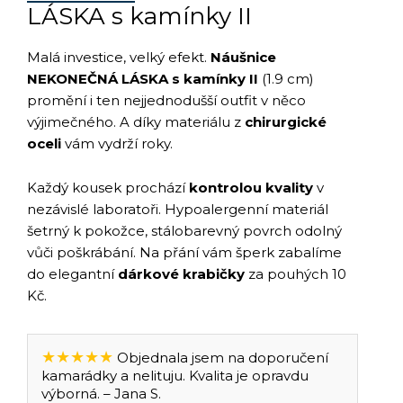
LÁSKA s kamínky II
Malá investice, velký efekt.
Náušnice
NEKONEČNÁ LÁSKA s kamínky II
(1.9 cm)
promění i ten nejjednodušší outfit v něco
výjimečného. A díky materiálu z
chirurgické
oceli
vám vydrží roky.
Každý kousek prochází
kontrolou kvality
v
nezávislé laboratoři. Hypoalergenní materiál
šetrný k pokožce, stálobarevný povrch odolný
vůči poškrábání. Na přání vám šperk zabalíme
do elegantní
dárkové krabičky
za pouhých 10
Kč.
★★★★★
Objednala jsem na doporučení
kamarádky a nelituju. Kvalita je opravdu
výborná. – Jana S.