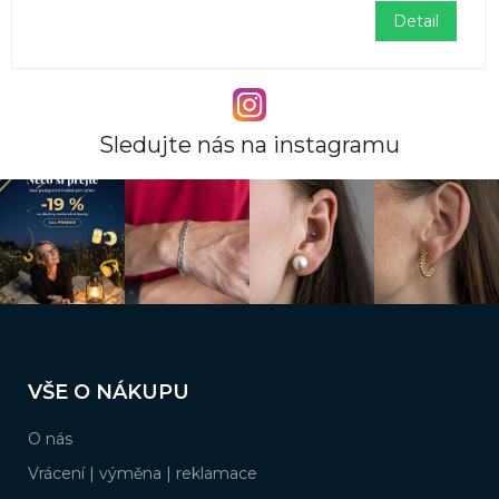
Detail
Sledujte nás na instagramu
Z
á
VŠE O NÁKUPU
p
a
O nás
t
í
Vrácení | výměna | reklamace