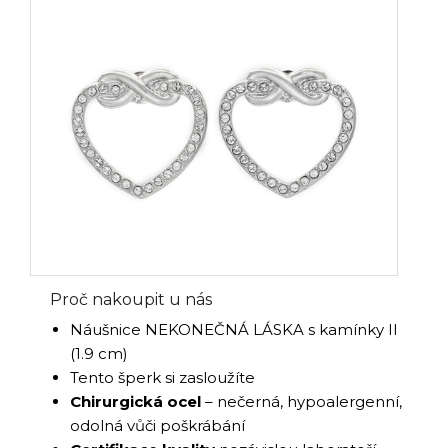
Proč nakoupit u nás
Náušnice NEKONEČNÁ LÁSKA s kamínky II
(1.9 cm)
Tento šperk si zasloužíte
Chirurgická ocel
– nečerná, hypoalergenní,
odolná vůči poškrábání