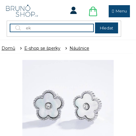
Přejít
na
obsah
NÁKUPNÍ
KOŠÍK
Hledat
Domů
E-shop se šperky
Náušnice