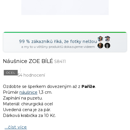
99 % zákazníků říká, že fotky nelžou
a my to u většiny produktů dokazujeme videem
Náušnice ZOE BÍLÉ
S8411
OCEL
54 hodnocení
Ozdobte se šperkem dovezeným až z
Paříže
.
Průměr
náušnice
1,3 cm.
Zapínání na puzetu.
Materiál: chirurgická ocel
Uvedená cena je za pár.
Dárková krabička za 10 Kč.
...číst více