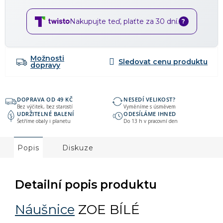
Nakupujte teď, plaťte za 30 dní.
?
Možnosti
dopravy
DOPRAVA OD 49 KČ
NESEDÍ VELIKOST?
Bez výčitek, bez starostí
Vyměníme s úsměvem
UDRŽITELNÉ BALENÍ
ODESÍLÁME IHNED
Šetříme obaly i planetu
Do 13 h v pracovní den
Popis
Diskuze
Detailní popis produktu
Náušnice
ZOE BÍLÉ