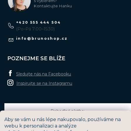
s výběrem?
Kontaktujte Hanku
+420 555 444 504
(Po–Pá 7:00–15:30)
info
@
brunoshop.cz
POZNEJME SE BLÍŽE
Sledujte nás na Facebooku
Inspirujte se na Instagramu
Pohodlná platba:
Aby se vám u nás lépe nakupovalo, používáme na
webu k personalizaci a analýze