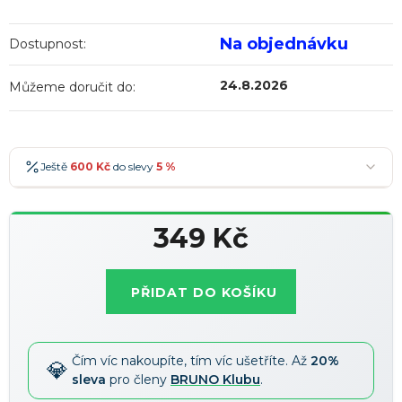
Na objednávku
Dostupnost:
24.8.2026
Můžeme doručit do:
Ještě
600 Kč
do slevy
5 %
600 Kč
-5 %
→
349 Kč
900 Kč
-7 %
→
Měrná
1 200 Kč
-10 %
→
Nejoblíbenější
cena:
PŘIDAT DO KOŠÍKU
1 500 Kč
-15 %
→
Slevy lze kombinovat
?
Čím víc nakoupíte, tím víc ušetříte. Až
20%
sleva
pro členy
BRUNO Klubu
.