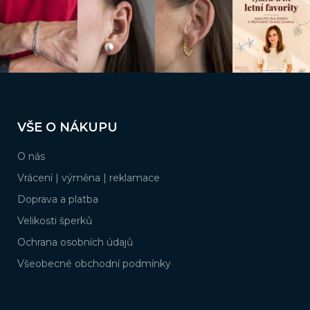
Z
á
VŠE O NÁKUPU
p
a
O nás
t
í
Vrácení | výměna | reklamace
Doprava a platba
Velikosti šperků
Ochrana osobních údajů
Všeobecné obchodní podmínky