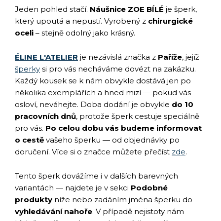
Jeden pohled stačí.
Náušnice ZOE BÍLÉ
je šperk,
který upoutá a nepustí. Vyrobený z
chirurgické
oceli
– stejně odolný jako krásný.
ÉLINE L'ATELIER
je nezávislá značka z
Paříže
, jejíž
šperky
si pro vás necháváme dovézt na zakázku.
Každý kousek se k nám obvykle dostává jen po
několika exemplářích a hned mizí — pokud vás
osloví, neváhejte. Doba dodání je obvykle
do 10
pracovních dnů
, protože šperk cestuje speciálně
pro vás.
Po celou dobu vás budeme informovat
o cestě
vašeho šperku — od objednávky po
doručení. Více si o značce můžete přečíst
zde
.
Tento šperk dovážíme i v dalších barevných
variantách — najdete je v sekci
Podobné
produkty
níže nebo zadáním jména šperku do
vyhledávání nahoře
. V případě nejistoty nám