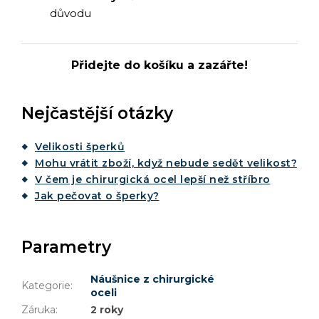
důvodu
Přidejte do košíku a zazářte!
Nejčastější otázky
Velikosti šperků
Mohu vrátit zboží, když nebude sedět velikost?
V čem je chirurgická ocel lepší než stříbro
Jak pečovat o šperky?
Parametry
Náušnice z chirurgické
Kategorie
:
oceli
Záruka
:
2 roky