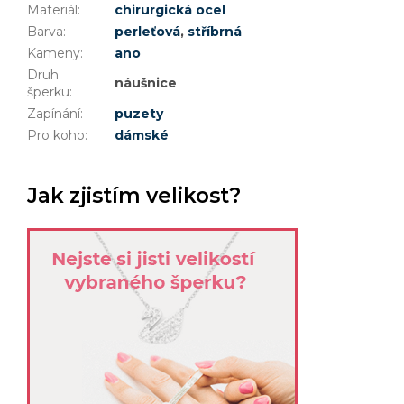
Materiál
:
chirurgická ocel
Barva
:
perleťová
,
stříbrná
Kameny
:
ano
Druh
náušnice
šperku
:
Zapínání
:
puzety
Pro koho
:
dámské
Jak zjistím velikost?