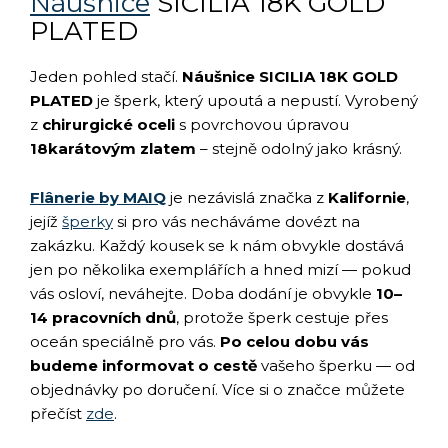
Náušnice
SICILIA 18K GOLD
PLATED
Jeden pohled stačí.
Náušnice SICILIA 18K GOLD
PLATED
je šperk, který upoutá a nepustí. Vyrobený
z
chirurgické oceli
s povrchovou úpravou
18karátovým zlatem
– stejně odolný jako krásný.
Flânerie by MAIQ
je nezávislá značka z
Kalifornie
,
jejíž
šperky
si pro vás necháváme dovézt na
zakázku. Každý kousek se k nám obvykle dostává
jen po několika exemplářích a hned mizí — pokud
vás osloví, neváhejte. Doba dodání je obvykle
10–
14 pracovních dnů
, protože šperk cestuje přes
oceán speciálně pro vás.
Po celou dobu vás
budeme informovat o cestě
vašeho šperku — od
objednávky po doručení. Více si o značce můžete
přečíst
zde
.