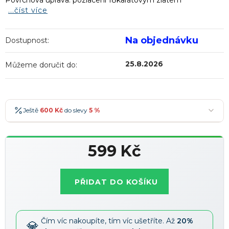
Povrchová úprava: pozlacení 18karátovým zlatem
...číst více
Na objednávku
Dostupnost:
25.8.2026
Můžeme doručit do:
Ještě
600 Kč
do slevy
5 %
600 Kč
-5 %
→
599 Kč
900 Kč
-7 %
→
Měrná
1 200 Kč
-10 %
→
Nejoblíbenější
cena:
PŘIDAT DO KOŠÍKU
1 500 Kč
-15 %
→
Slevy lze kombinovat
?
Čím víc nakoupíte, tím víc ušetříte. Až
20%