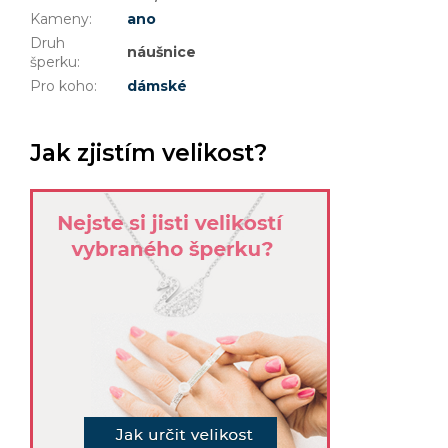
Kameny
:
ano
Druh
náušnice
šperku
:
Pro koho
:
dámské
Jak zjistím velikost?