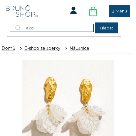
Přejít
na
obsah
NÁKUPNÍ
KOŠÍK
Hledat
Domů
E-shop se šperky
Náušnice