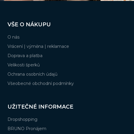
Z
á
VŠE O NÁKUPU
p
a
O nás
t
í
Vrácení | výměna | reklamace
Doprava a platba
Velikosti šperků
Ochrana osobních údajů
Všeobecné obchodní podmínky
UŽITEČNÉ INFORMACE
Dropshopping
BRUNO Pronájem