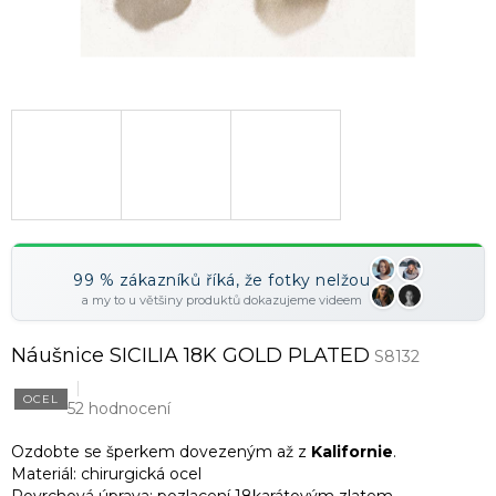
99 % zákazníků říká, že fotky nelžou
a my to u většiny produktů dokazujeme videem
Náušnice SICILIA 18K GOLD PLATED
S8132
OCEL
52 hodnocení
Ozdobte se šperkem dovezeným až z
Kalifornie
.
Materiál: chirurgická ocel