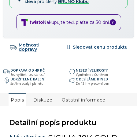
sleva
pro členy
BRUNO Klubu
.
Nakupujte teď, plaťte za 30 dní.
?
Možnosti
dopravy
DOPRAVA OD 49 KČ
NESEDÍ VELIKOST?
Bez výčitek, bez starostí
Vyměníme s úsměvem
UDRŽITELNÉ BALENÍ
ODESÍLÁME IHNED
Šetříme obaly i planetu
Do 13 h v pracovní den
Popis
Diskuze
Ostatní informace
Detailní popis produktu