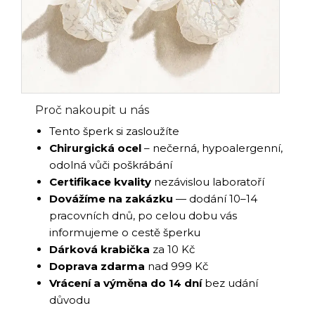
Proč nakoupit u nás
Tento šperk si zasloužíte
Chirurgická ocel
– nečerná, hypoalergenní,
odolná vůči poškrábání
Certifikace kvality
nezávislou laboratoří
Dovážíme na zakázku
— dodání 10–14
pracovních dnů, po celou dobu vás
informujeme o cestě šperku
Dárková krabička
za 10 Kč
Doprava zdarma
nad 999 Kč
Vrácení a výměna do 14 dní
bez udání
důvodu