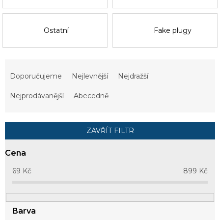
Ostatní
Fake plugy
Ř
a
Doporučujeme
Nejlevnější
Nejdražší
z
e
Nejprodávanější
Abecedně
n
í
p
ZAVŘÍT FILTR
r
o
Cena
d
u
69
Kč
899
Kč
k
t
ů
Barva