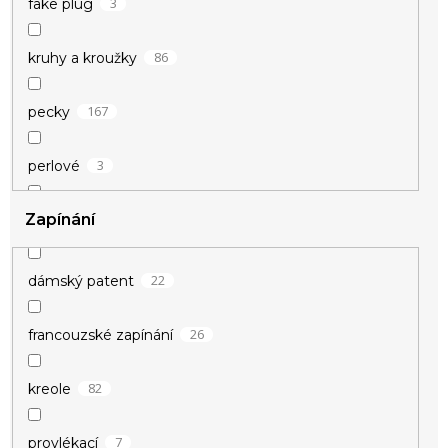
3
fake plug
67
kroužky
86
kruhy a kroužky
12
kruhy
167
pecky
5
křídla
3
perlové
3
křivka EKG
Zapínání
3
podélné
8
kříž
10
řetízkové
22
dámský patent
11
kuličky
94
visací
26
francouzské zapínání
7
květina
82
kreole
9
kytičky
7
provlékací