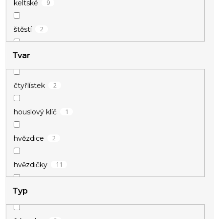
9
keltské
2
štěstí
Tvar
31
vánoční
38
zamilované
2
čtyřlístek
1
houslový klíč
2
hvězdice
11
hvězdičky
Typ
2
kotva
1
kroužek