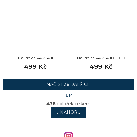
Náušnice PAVLA II
Náušnice PAVLA II GOLD
499 Kč
499 Kč
NAČÍST 36 DALŠÍCH
S
1
14
t
O
r
478
položek celkem
v
á
l
NAHORU
n
á
k
o
d
v
a
á
c