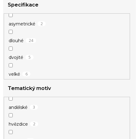
14
žlutá
Specifikace
1
béžová
2
asymetrické
1
čirá
24
dlouhé
5
dvojité
6
velké
Tematický motiv
3
andělské
2
hvězdice