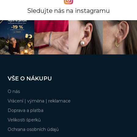
n
í
í
p
Sledujte nás na instagramu
r
v
k
y
v
ý
p
i
s
Z
u
á
VŠE O NÁKUPU
p
a
O nás
t
í
Vrácení | výměna | reklamace
Doprava a platba
Velikosti šperků
Ochrana osobních údajů