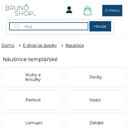
Přejít
na
obsah
NÁKUPNÍ
KOŠÍK
Hledat
Domů
E-shop se šperky
Náušnice
Náušnice templářské
Kruhy a
Pecky
kroužky
Perlové
Visací
Lemující
Dětské