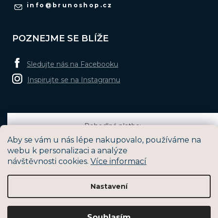
info
@
brunoshop.cz
POZNEJME SE BLÍŽE
Sledujte nás na Facebooku
Inspirujte se na Instagramu
Pohodlná platba:
Aby se vám u nás lépe nakupovalo, používáme na
webu k personalizaci a analýze
návštěvnosti cookies.
Více informací
Oblíbené způsoby dopravy:
Nastavení
Vytvořil Shoptet
Souhlasím