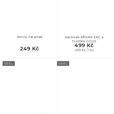
Jemný náramek
Náramek KŘIVKA EKG a
TLAPKA GOLD
499 Kč
249 Kč
Měrná
499 Kč / 1 ks
cena:
OCEL
OCEL