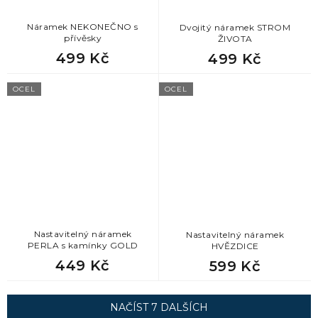
Náramek NEKONEČNO s
Dvojitý náramek STROM
přívěsky
ŽIVOTA
499 Kč
499 Kč
OCEL
OCEL
Nastavitelný náramek
Nastavitelný náramek
PERLA s kamínky GOLD
HVĚZDICE
449 Kč
599 Kč
NAČÍST 7 DALŠÍCH