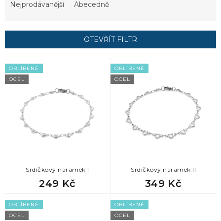
e
Nejprodávanější
Abecedně
n
í
p
OTEVŘÍT FILTR
r
o
V
d
OBLÍBENÉ
OBLÍBENÉ
ý
u
OCEL
OCEL
p
k
i
t
s
ů
p
r
o
d
u
k
Srdíčkový náramek I
Srdíčkový náramek II
t
249 Kč
349 Kč
ů
OBLÍBENÉ
OBLÍBENÉ
OCEL
OCEL