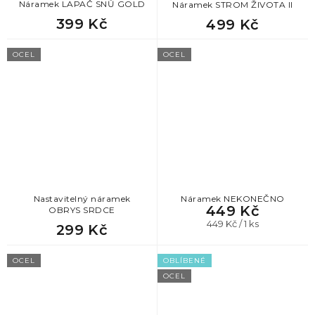
Náramek LAPAČ SNŮ GOLD
Náramek STROM ŽIVOTA II
399 Kč
499 Kč
OCEL
OCEL
Nastavitelný náramek
Náramek NEKONEČNO
449 Kč
OBRYS SRDCE
Měrná
449 Kč / 1 ks
299 Kč
cena:
OCEL
OBLÍBENÉ
OCEL