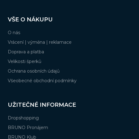
Z
á
VŠE O NÁKUPU
p
a
O nás
t
í
Vrácení | výměna | reklamace
Doprava a platba
Velikosti šperků
Ochrana osobních údajů
Všeobecné obchodní podmínky
UŽITEČNÉ INFORMACE
Dropshopping
BRUNO Pronájem
BRUNO Klub