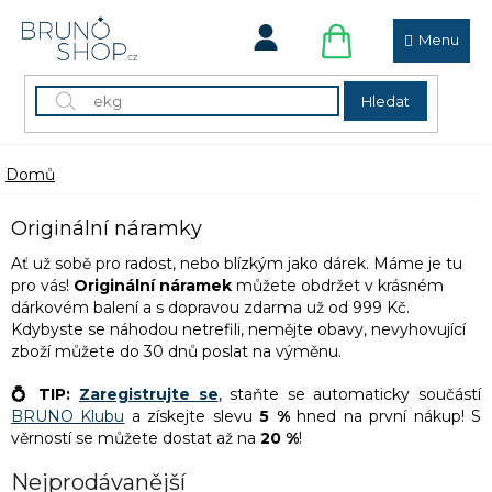
Přejít
na
obsah
NÁKUPNÍ
KOŠÍK
Hledat
Domů
Originální náramky
Ať už sobě pro radost, nebo blízkým jako dárek. Máme je tu
pro vás!
Originální náramek
můžete obdržet v krásném
dárkovém balení a
s dopravou zdarma už od 999 Kč.
Kdybyste se náhodou netrefili, nemějte obavy, nevyhovující
zboží můžete do 30 dnů poslat na výměnu.
💍 TIP:
Zaregistrujte se
, staňte se automaticky součástí
BRUNO Klubu
a získejte slevu
5 %
hned na první nákup! S
věrností se můžete dostat až na
20 %
!
Nejprodávanější