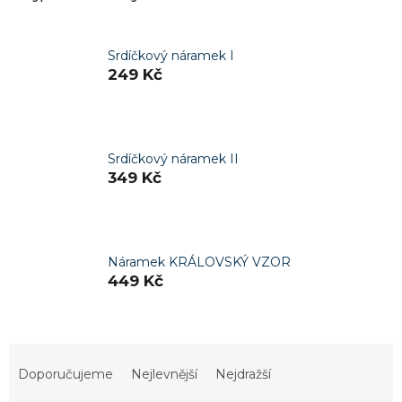
Srdíčkový náramek I
249 Kč
Srdíčkový náramek II
349 Kč
Náramek KRÁLOVSKÝ VZOR
449 Kč
Ř
a
Doporučujeme
Nejlevnější
Nejdražší
z