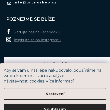
info
@
brunoshop.cz
POZNEJME SE BLÍŽE
Sledujte nás na Facebooku
Inspirujte se na Instagramu
Pohodlná platba:
Aby se vám u nás lépe nakupovalo, používáme na
webu k personalizaci a analýze
návštěvnosti cookies.
Více informací
Oblíbené způsoby dopravy:
Nastavení
Vytvořil Shoptet
Souhlasím