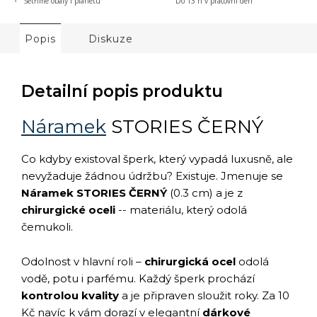
Šetříme obaly i planetu
Do 13 h v pracovní den
Popis
Diskuze
Detailní popis produktu
Náramek
STORIES ČERNÝ
Co kdyby existoval šperk, který vypadá luxusně, ale
nevyžaduje žádnou údržbu? Existuje. Jmenuje se
Náramek STORIES ČERNÝ
(0.3 cm) a je z
chirurgické oceli
-- materiálu, který odolá
čemukoli.
Odolnost v hlavní roli –
chirurgická ocel
odolá
vodě, potu i parfému. Každý šperk prochází
kontrolou kvality
a je připraven sloužit roky. Za 10
Kč navíc k vám dorazí v elegantní
dárkové