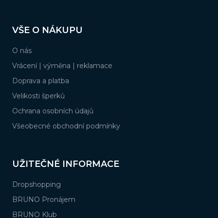
Z
á
VŠE O NÁKUPU
p
a
O nás
t
í
Vrácení | výměna | reklamace
Doprava a platba
Velikosti šperků
Ochrana osobních údajů
Všeobecné obchodní podmínky
UŽITEČNÉ INFORMACE
Dropshopping
BRUNO Pronájem
BRUNO Klub