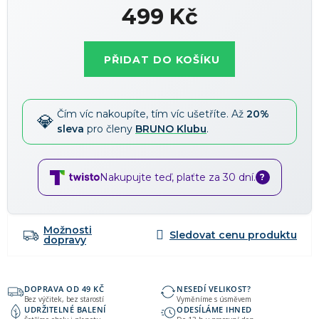
Slevy lze kombinovat
?
499 Kč
Měrná
cena:
PŘIDAT DO KOŠÍKU
Čím víc nakoupíte, tím víc ušetříte. Až
20%
sleva
pro členy
BRUNO Klubu
.
Nakupujte teď, plaťte za 30 dní.
?
Možnosti
dopravy
DOPRAVA OD 49 KČ
NESEDÍ VELIKOST?
Bez výčitek, bez starostí
Vyměníme s úsměvem
UDRŽITELNÉ BALENÍ
ODESÍLÁME IHNED