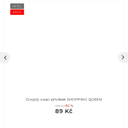
OCEL
AKCE
Dvojitý visací přívěsek SHOPPING QUEEN
499 Kč
–82 %
89 Kč