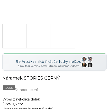
99 % zákazníků říká, že fotky nelžou
a my to u většiny produktů dokazujeme videem
Náramek STORIES ČERNÝ
OCEL
54 hodnocení
Výběr z několika délek.
Šířka 0,3 cm.