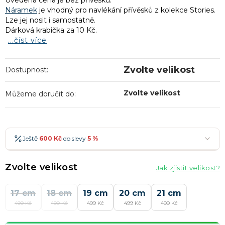
Uvedená cena je bez přívěsků.
Náramek
je vhodný pro navlékání přívěsků z kolekce Stories.
Lze jej nosit i samostatně.
Dárková krabička za 10 Kč.
...číst více
Zvolte velikost
Dostupnost:
Zvolte velikost
Můžeme doručit do:
Ještě
600 Kč
do slevy
5 %
600 Kč
-5 %
→
Zvolte velikost
Jak zjistit velikost?
900 Kč
-7 %
→
17 cm
1 200 Kč
18 cm
-10 %
19 cm
20 cm
21 cm
→
Nejoblíbenější
499 Kč
499 Kč
499 Kč
499 Kč
499 Kč
1 500 Kč
-15 %
→