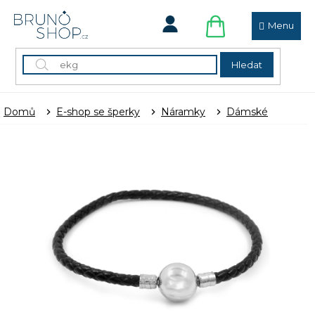
Přejít
na
obsah
NÁKUPNÍ
KOŠÍK
Hledat
Domů
E-shop se šperky
Náramky
Dámské