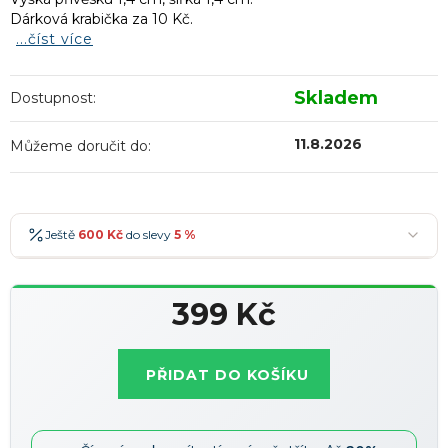
Dárková krabička za 10 Kč.
...číst více
Skladem
Dostupnost:
11.8.2026
Můžeme doručit do:
Ještě
600 Kč
do slevy
5 %
600 Kč
-5 %
→
399 Kč
900 Kč
-7 %
→
Měrná
1 200 Kč
-10 %
→
Nejoblíbenější
cena:
PŘIDAT DO KOŠÍKU
1 500 Kč
-15 %
→
Slevy lze kombinovat
?