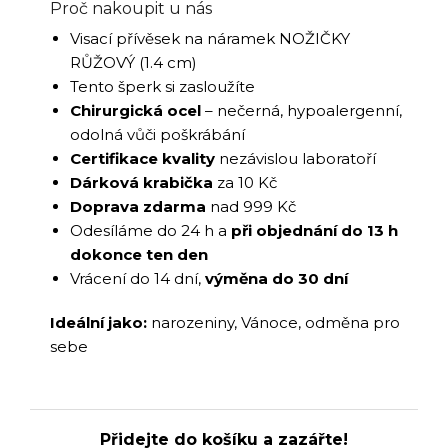
Proč nakoupit u nás
Visací přívěsek na náramek NOŽIČKY
RŮŽOVÝ (1.4 cm)
Tento šperk si zasloužíte
Chirurgická ocel
– nečerná, hypoalergenní,
odolná vůči poškrábání
Certifikace kvality
nezávislou laboratoří
Dárková krabička
za 10 Kč
Doprava zdarma
nad 999 Kč
Odesíláme do 24 h a
při objednání do 13 h
dokonce ten den
Vrácení do 14 dní,
výměna do 30 dní
Ideální jako:
narozeniny, Vánoce, odměna pro
sebe
Přidejte do košíku a zazářte!