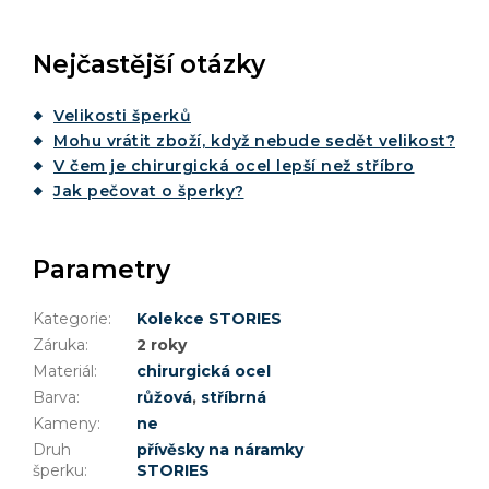
Nejčastější otázky
Velikosti šperků
Mohu vrátit zboží, když nebude sedět velikost?
V čem je chirurgická ocel lepší než stříbro
Jak pečovat o šperky?
Parametry
Kategorie
:
Kolekce STORIES
Záruka
:
2 roky
Materiál
:
chirurgická ocel
Barva
:
růžová
,
stříbrná
Kameny
:
ne
Druh
přívěsky na náramky
šperku
:
STORIES