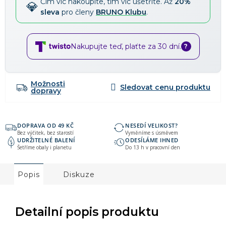
Čím víc nakoupíte, tím víc ušetříte. Až
20%
sleva
pro členy
BRUNO Klubu
.
Nakupujte teď, plaťte za 30 dní.
?
Možnosti
dopravy
DOPRAVA OD 49 KČ
NESEDÍ VELIKOST?
Bez výčitek, bez starostí
Vyměníme s úsměvem
UDRŽITELNÉ BALENÍ
ODESÍLÁME IHNED
Šetříme obaly i planetu
Do 13 h v pracovní den
Popis
Diskuze
Detailní popis produktu