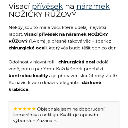
Visací
přívěsek
na
náramek
NOŽIČKY RŮŽOVÝ
Někdy jsou to malé věci, které udělají největší
radost.
Visací přívěsek na náramek NOŽIČKY
RŮŽOVÝ
(1.4 cm) je přesně taková věc – šperk z
chirurgické oceli
, který vás bude těšit den co den.
Odolnost v hlavní roli –
chirurgická ocel
odolá
vodě, potu i parfému. Každý šperk prochází
kontrolou kvality
a je připraven sloužit roky. Za 10
Kč navíc k vám dorazí v elegantní
dárkové
krabičce
.
★★★★★
Objednala jsem na doporučení
kamarádky a nelituju. Kvalita je opravdu
výborná. – Zuzana F.