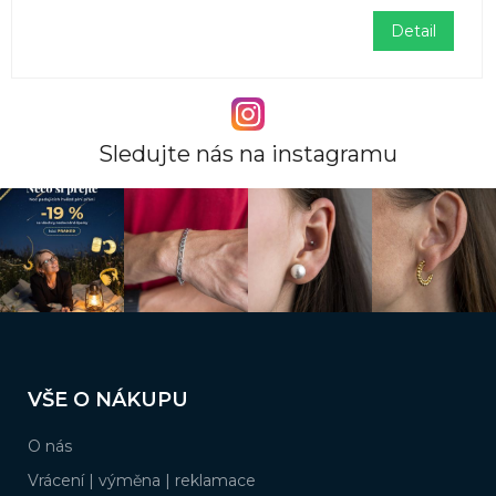
Detail
Sledujte nás na instagramu
Z
á
VŠE O NÁKUPU
p
a
O nás
t
í
Vrácení | výměna | reklamace