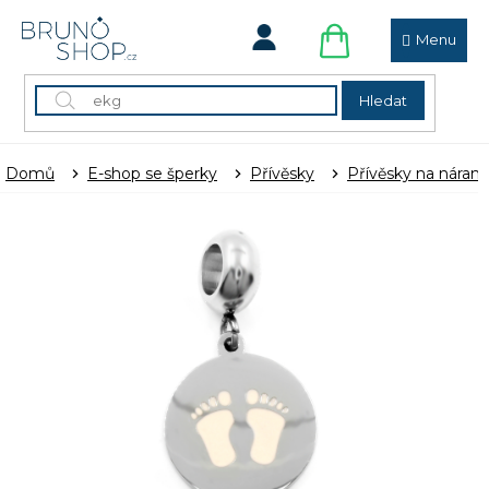
Přejít
na
obsah
NÁKUPNÍ
KOŠÍK
Hledat
Domů
E-shop se šperky
Přívěsky
Přívěsky na náram