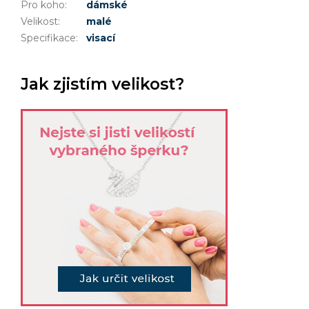
Pro koho
:
dámské
Velikost
:
malé
Specifikace
:
visací
Jak zjistím velikost?