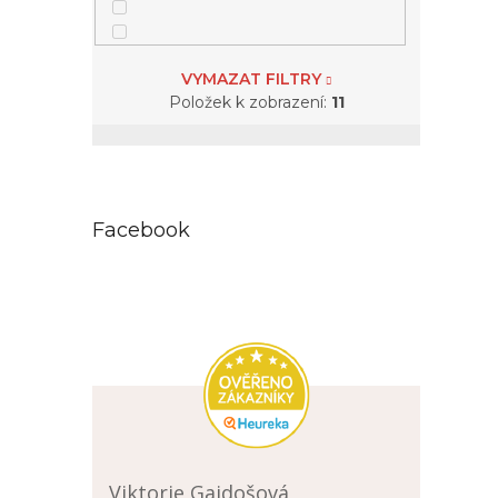
2
kytičky
VYMAZAT FILTRY
2
lebky
Položek k zobrazení:
11
1
letadlo
8
madonka
Facebook
1
mandala
1
meloun
1
měsíc
1
motýl
Viktorie Gajdošová