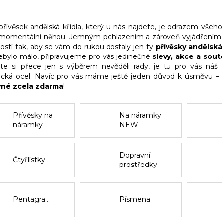
přívěsek andělská křídla, který u nás najdete, je odrazem všeho
i momentální něhou. Jemným pohlazením a zároveň vyjádřením vaš
ostí tak, aby se vám do rukou dostaly jen ty
přívěsky andělská
ebylo málo, připravujeme pro vás jedinečné
slevy, akce a sou
te si přece jen s výběrem nevěděli rady, je tu pro vás náš
gická ocel. Navíc pro vás máme ještě jeden důvod k úsměvu –
vné zcela zdarma
!
Přívěsky na
Na náramky
náramky
NEW
CHAPTER
Dopravní
Čtyřlístky
prostředky
Pentagramy
Písmena