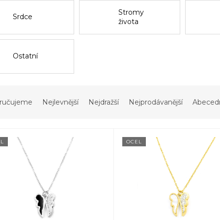
Stromy
Srdce
života
Ostatní
ručujeme
Nejlevnější
Nejdražší
Nejprodávanější
Abeced
L
OCEL