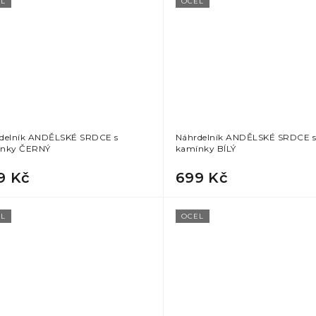
L
OCEL
delník ANDĚLSKÉ SRDCE s
Náhrdelník ANDĚLSKÉ SRDCE 
nky ČERNÝ
kamínky BÍLÝ
9 Kč
699 Kč
L
OCEL