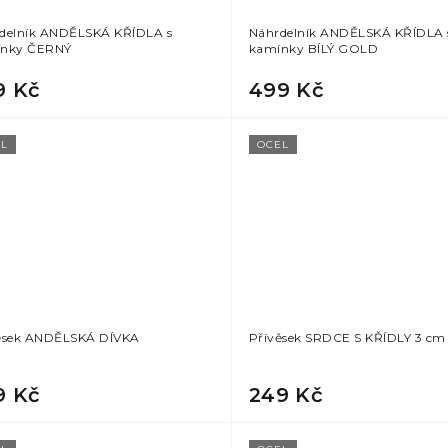
delník ANDĚLSKÁ KŘÍDLA s
Náhrdelník ANDĚLSKÁ KŘÍDLA 
nky ČERNÝ
kamínky BÍLÝ GOLD
9 Kč
499 Kč
L
OCEL
ěsek ANDĚLSKÁ DÍVKA
Přívěsek SRDCE S KŘÍDLY 3 cm
9 Kč
249 Kč