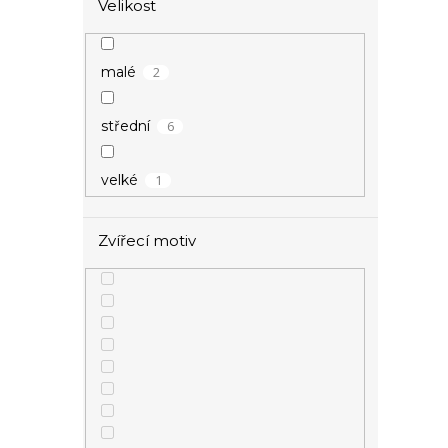
Velikost
1
kroužek
2
malé
1
kroužky
6
střední
11
křídla
1
velké
1
křivka EKG
Zvířecí motiv
16
kříž
1
kuličky
2
kytara
1
kytička