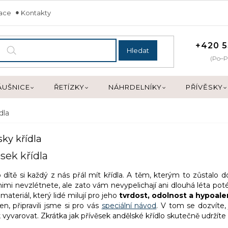
mace
Kontakty
+420 5
Hledat
(Po–P
ÁUŠNICE
ŘETÍZKY
NÁHRDELNÍKY
PŘÍVĚSKY
dla
sky křídla
sek křídla
 dítě si každý z nás přál mít křídla. A těm, kterým to zůstalo d
nimi nevzlétnete, ale zato vám nevypelichají ani dlouhá léta poté
ž materiál, který lidé milují pro jeho
tvrdost, odolnost a hypoale
en, připravili jsme si pro vás
speciální návod
. V tom se dozvíte,
vyvarovat. Zkrátka jak přívěsek andělské křídlo skutečně udržíte 