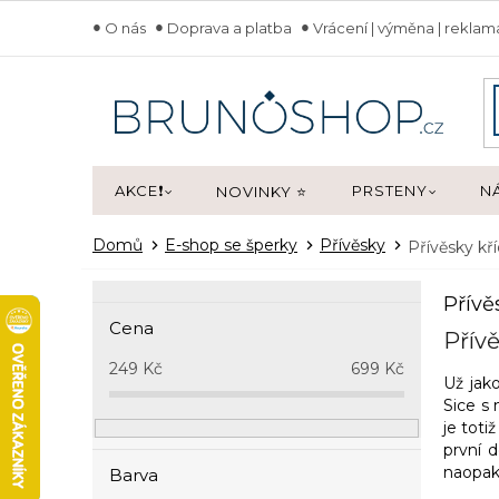
Přejít
O nás
Doprava a platba
Vrácení | výměna | rekla
na
obsah
AKCE❗
PRSTENY
N
NOVINKY ⭐
Domů
E-shop se šperky
Přívěsky
Přívěsky kří
P
Přívě
o
Cena
s
Přívě
t
249
Kč
699
Kč
Už jako
r
Sice s 
a
je toti
n
první d
n
naopak 
Barva
í