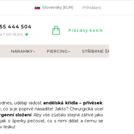
Slovensky (EUR)
Přihlášení
55 444 504
NÁKUPNÍ
Prázdný košík
á 7:00–15:30)
KOŠÍK
NÁRAMKY
PIERCING
STŘÍBRNÉ ŠPERKY
odnes, udělají radost
andělská křídla – přívěsek
.
, co si je poprvé nasadíte! Jakto? Chirurgická ocel
rgenní složení
. Aby vše zůstalo stejně zářivé jako
 jak o šperky pečovat, co s nimi dělat a čemu se
v lesku!