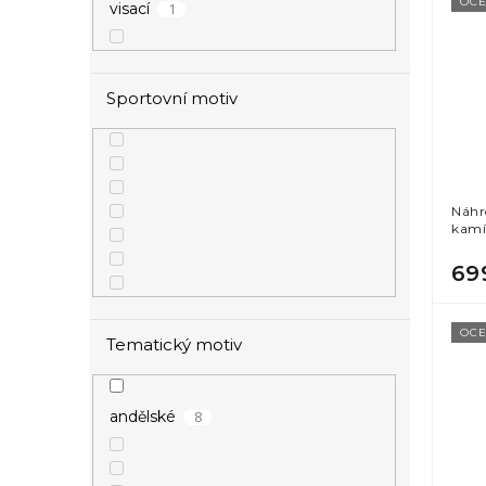
OCE
1
visací
Sportovní motiv
Náhr
kamí
69
OCE
Tematický motiv
8
andělské