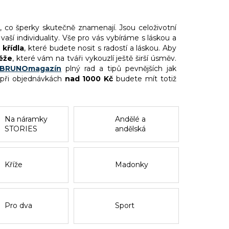
, co šperky skutečně znamenají. Jsou celoživotní
í individuality. Vše pro vás vybíráme s láskou a
 křídla
, které budete nosit s radostí a láskou. Aby
těže
, které vám na tváři vykouzlí ještě širší úsměv.
BRUNOmagazín
plný rad a tipů pevnějších jak
 při objednávkách
nad 1000 Kč
budete mít totiž
Na náramky
Andělé a
STORIES
andělská
křídla
Kříže
Madonky
Pro dva
Sport