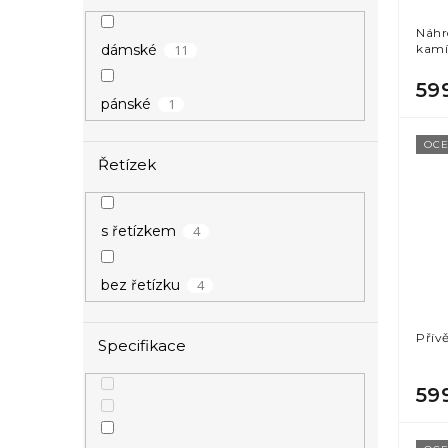
u
ů
Náhr
k
11
kamí
dámské
t
ů
59
1
pánské
OCE
Řetízek
4
s řetízkem
4
bez řetízku
Přív
Specifikace
59