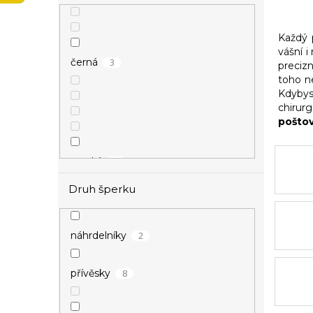
p
a
n
Každý 
vášní 
e
3
černá
precizn
l
toho n
Kdybys
chirur
pošto
1
modrá
Druh šperku
2
náhrdelníky
9
stříbrná
8
přívěsky