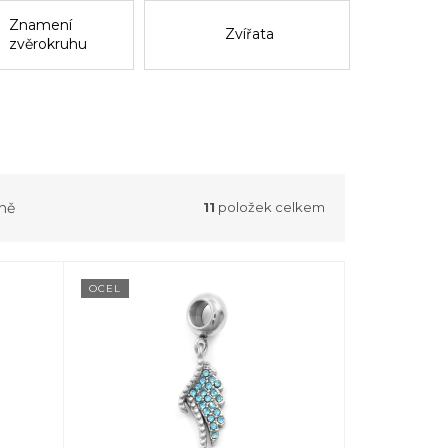
Znamení
Zvířata
zvěrokruhu
ně
11
položek celkem
OCEL