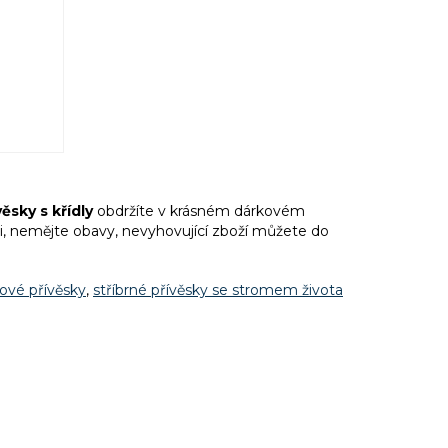
ěsky s křídly
obdržíte v krásném dárkovém
i, nemějte obavy, nevyhovující zboží můžete do
lové přívěsky
,
stříbrné přívěsky se stromem života