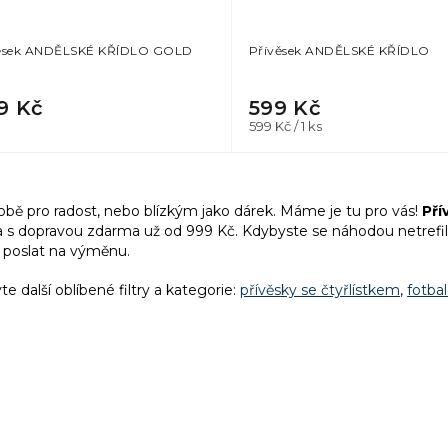
ěsek ANDĚLSKÉ KŘÍDLO GOLD
Přívěsek ANDĚLSKÉ KŘÍDLO
9 Kč
599 Kč
Měrná
599 Kč / 1 ks
cena:
O
v
obě pro radost, nebo blízkým jako dárek. Máme je tu pro vás!
Přív
l
a
s dopravou zdarma už od 999 Kč. Kdybyste se náhodou netrefil
á
 poslat na výměnu.
d
a
te další oblíbené filtry a kategorie:
přívěsky se čtyřlístkem
,
fotba
c
í
p
r
v
k
y
v
ý