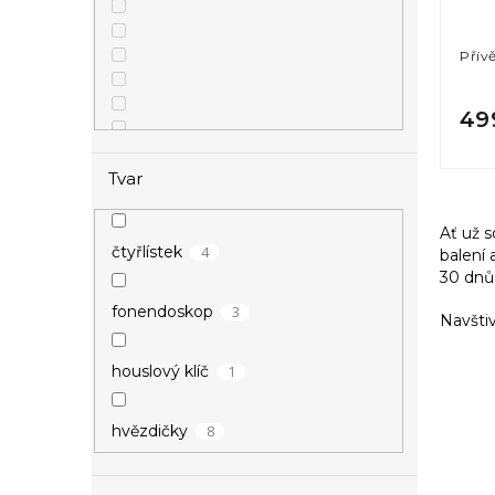
Přív
49
Tvar
3
vánoční
Ať už s
4
čtyřlístek
balení 
30 dnů
4
zamilované
3
fonendoskop
Navštiv
1
houslový klíč
8
hvězdičky
2
kotva