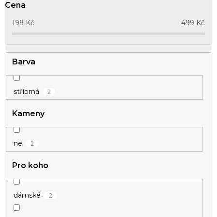
o
Cena
d
u
199
Kč
499
Kč
k
t
ů
Barva
2
stříbrná
Kameny
2
ne
Pro koho
2
dámské