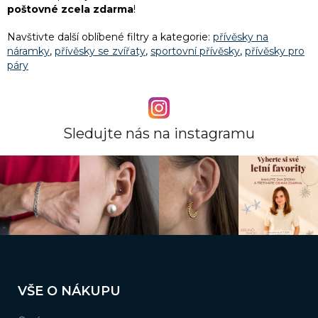
poštovné zcela zdarma
!
Navštivte další oblíbené filtry a kategorie:
přívěsky na
náramky
,
přívěsky se zvířaty
,
sportovní přívěsky
,
přívěsky pro
páry
Sledujte nás na instagramu
Z
á
VŠE O NÁKUPU
p
a