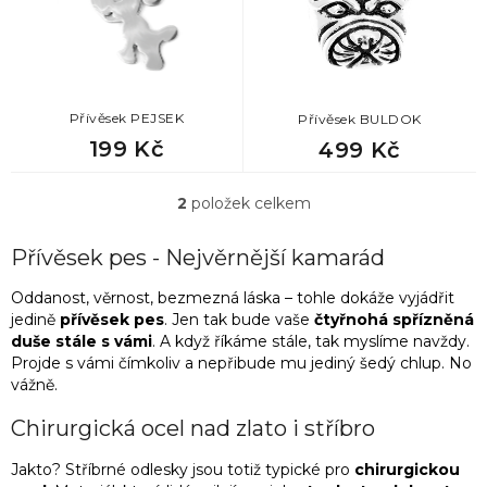
p
r
o
d
u
k
Přívěsek PEJSEK
Přívěsek BULDOK
t
199 Kč
499 Kč
ů
2
položek celkem
O
v
l
Přívěsek pes - Nejvěrnější kamarád
á
d
Oddanost, věrnost, bezmezná láska – tohle dokáže vyjádřit
a
jedině
přívěsek pes
. Jen tak bude vaše
čtyřnohá spřízněná
c
duše stále s vámi
. A když říkáme stále, tak myslíme navždy.
í
Projde s vámi čímkoliv a nepřibude mu jediný šedý chlup. No
p
vážně.
r
v
Chirurgická ocel nad zlato i stříbro
k
y
Jakto? Stříbrné odlesky jsou totiž typické pro
chirurgickou
v