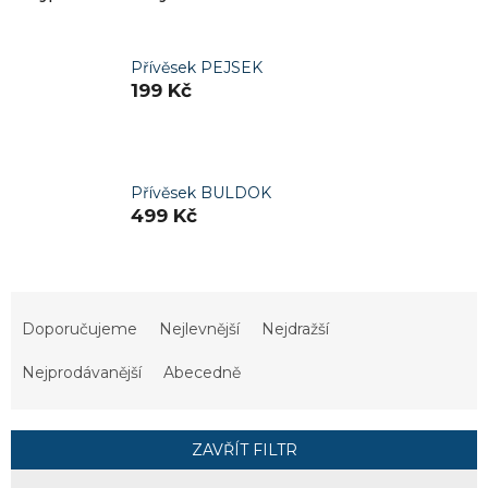
Přívěsek PEJSEK
199 Kč
Přívěsek BULDOK
499 Kč
Ř
a
Doporučujeme
Nejlevnější
Nejdražší
z
e
Nejprodávanější
Abecedně
n
í
p
ZAVŘÍT FILTR
r