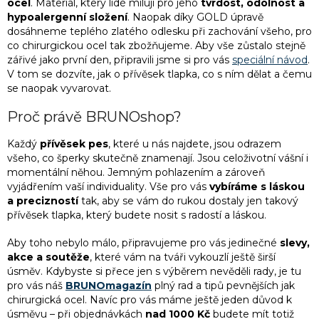
ocel
. Materiál, který lidé milují pro jeho
tvrdost, odolnost a
ý
hypoalergenní složení
. Naopak díky GOLD úpravě
p
dosáhneme teplého zlatého odlesku při zachování všeho, pro
i
co chirurgickou ocel tak zbožňujeme. Aby vše zůstalo stejně
s
zářivé jako první den, připravili jsme si pro vás
speciální návod
.
u
V tom se dozvíte, jak o přívěsek tlapka, co s ním dělat a čemu
se naopak vyvarovat.
Proč právě BRUNOshop?
Každý
přívěsek pes
, které u nás najdete, jsou odrazem
všeho, co šperky skutečně znamenají. Jsou celoživotní vášní i
momentální něhou. Jemným pohlazením a zároveň
vyjádřením vaší individuality. Vše pro vás
vybíráme s láskou
a precizností
tak, aby se vám do rukou dostaly jen takový
přívěsek tlapka, který budete nosit s radostí a láskou.
Aby toho nebylo málo, připravujeme pro vás jedinečné
slevy,
akce a soutěže
, které vám na tváři vykouzlí ještě širší
úsměv. Kdybyste si přece jen s výběrem nevěděli rady, je tu
pro vás náš
BRUNOmagazín
plný rad a tipů pevnějších jak
chirurgická ocel. Navíc pro vás máme ještě jeden důvod k
úsměvu – při objednávkách
nad 1000 Kč
budete mít totiž