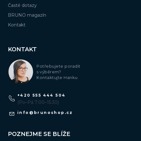
Časté dotazy
BRUNO magazín
Kontakt
KONTAKT
Potřebujete poradit
s výběrem?
Kontaktujte Hanku
+420 555 444 504
(Po–Pá 7:00–15:30)
info
@
brunoshop.cz
POZNEJME SE BLÍŽE