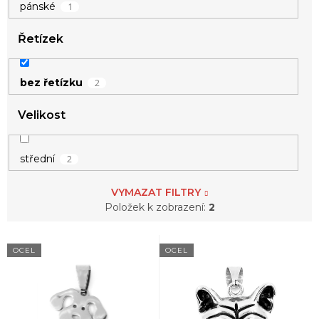
1
pánské
Řetízek
2
bez řetízku
Velikost
2
střední
VYMAZAT FILTRY
Položek k zobrazení:
2
V
OCEL
OCEL
ý
p
i
s