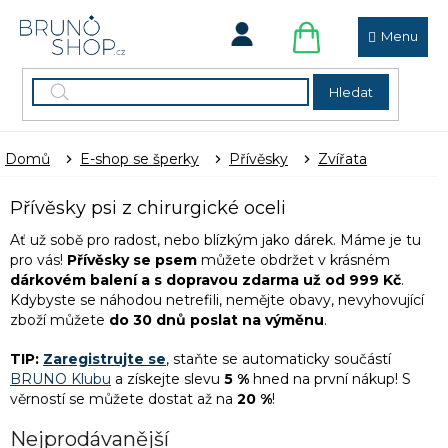
Přejít
na
obsah
NÁKUPNÍ
KOŠÍK
Hledat
Domů
E-shop se šperky
Přívěsky
Zvířata
Přívěsky psi z chirurgické oceli
Ať už sobě pro radost, nebo blízkým jako dárek. Máme je tu
pro vás!
Přívěsky se psem
můžete obdržet v krásném
dárkovém balení a
s dopravou zdarma už od 999 Kč
.
Kdybyste se náhodou netrefili, nemějte obavy, nevyhovující
zboží můžete
do 30 dnů poslat na výměnu
.
TIP:
Zaregistrujte se
, staňte se automaticky součástí
BRUNO Klubu
a získejte slevu
5 %
hned na první nákup! S
věrností se můžete dostat až na
20 %
!
Nejprodávanější