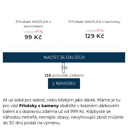
Přívěsek ANDÍLEK s
Přívěsek ANDÍLEK s kamínky
kamínkem
449 Kč
–71 %
449 Kč
–77 %
129 Kč
99 Kč
NAČÍST 36 DALŠÍCH
S
1
4
t
O
r
136
položek celkem
v
á
l
NAHORU
n
á
k
o
d
v
a
Ať už sobě pro radost, nebo blízkým jako dárek. Máme je tu
á
c
pro vás!
Přívěsky s kameny
obdržíte v krásném dárkovém
n
í
balení a
s dopravou zdarma už od 999 Kč. Kdybyste se
í
p
náhodou netrefili, nemějte obavy, nevyhovující zboží můžete
r
do 30 dnů poslat na výměnu.
v