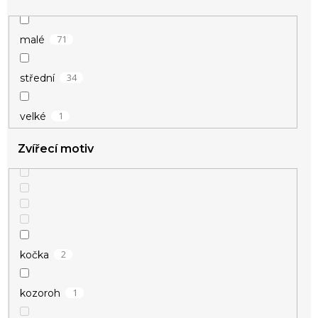
15
zamilované
9
křídla
71
malé
5
kříž
34
střední
1
kuličky
1
velké
Zvířecí motiv
1
kytičky
4
madonka
2
kočka
1
kozoroh
1
meloun