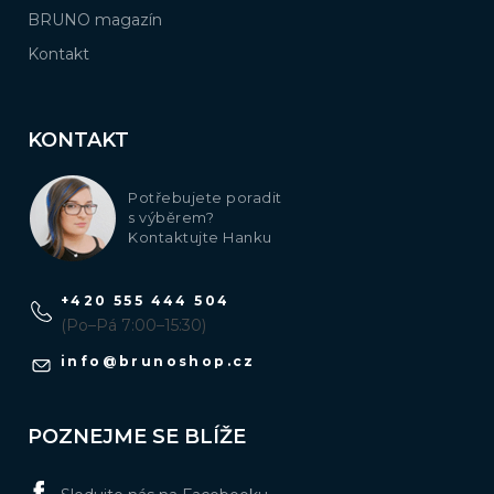
BRUNO magazín
Kontakt
KONTAKT
Potřebujete poradit
s výběrem?
Kontaktujte Hanku
+420 555 444 504
(Po–Pá 7:00–15:30)
info
@
brunoshop.cz
POZNEJME SE BLÍŽE