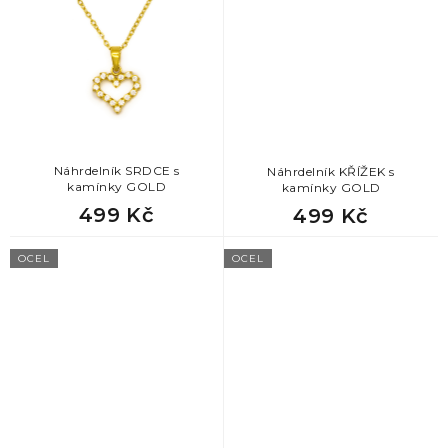
4
sob
8
strom života
1
tlapka
3
vážka
1
vločky
Náhrdelník SRDCE s
Náhrdelník KŘÍŽEK s
kamínky GOLD
kamínky GOLD
499 Kč
499 Kč
OCEL
OCEL