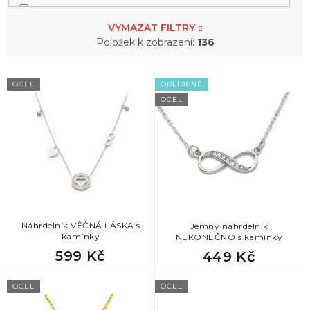
VYMAZAT FILTRY
1
labuť
Položek k zobrazení:
136
1
lev
3
nekonečno
V
OCEL
OBLÍBENÉ
ý
OCEL
1
medvídek
p
1
nota
i
s
1
motýl
3
pentagram
p
r
o
d
3
písmena
u
k
Náhrdelník VĚČNÁ LÁSKA s
Jemný náhrdelník
1
podkova
kamínky
NEKONEČNO s kamínky
1
rak
t
599 Kč
449 Kč
ů
1
ryba
OCEL
OCEL
25
srdce