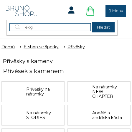
Přejít
na
obsah
NÁKUPNÍ
KOŠÍK
Hledat
Domů
E-shop se šperky
Přívěsky
Přívěsky s kameny
Přívěsek s kamenem
Na náramky
Přívěsky na
NEW
náramky
CHAPTER
Na náramky
Andělé a
STORIES
andělská křídla