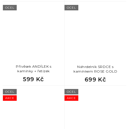
OCEL
OCEL
Přívěsek ANDÍLEK s
Náhrdelník SRDCE s
kamínky + řetízek
kamínkem ROSE GOLD
599 Kč
699 Kč
OCEL
OCEL
AKCE
AKCE