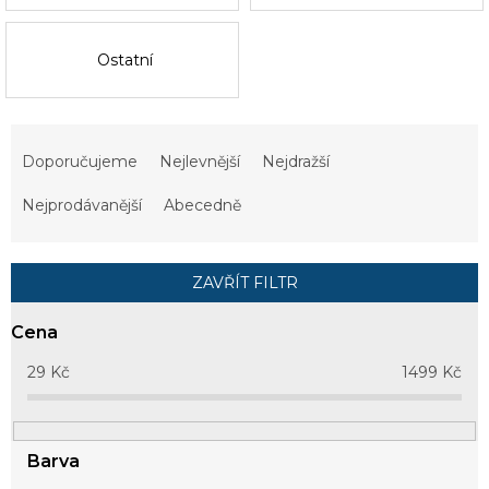
Ostatní
Ř
a
Doporučujeme
Nejlevnější
Nejdražší
z
e
Nejprodávanější
Abecedně
n
í
p
ZAVŘÍT FILTR
r
o
Cena
d
u
29
Kč
1499
Kč
k
t
ů
Barva