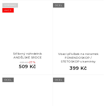
STŘÍBRO
OCEL
AKCE
Stříbrný náhrdelník
Visací přívěsek na náramek
ANDĚLSKÉ SRDCE
FONENDOSKOP /
STETOSKOP s kamínky
699 Kč
–27 %
509 Kč
399 Kč
OCEL
OCEL