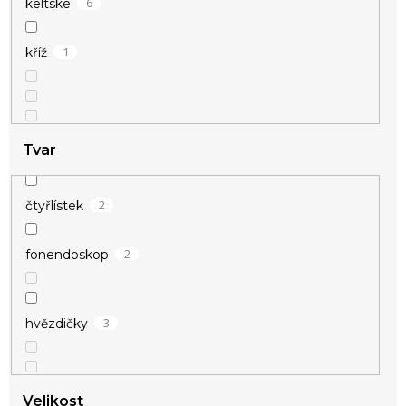
6
keltské
1
kříž
Tvar
1
nekonečno
2
čtyřlístek
2
přátelství
2
fonendoskop
1
srdce
3
hvězdičky
3
štěstí
17
vánoční
Velikost