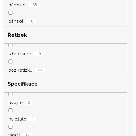
135
dámské
10
pánské
Řetízek
40
s řetízkem
29
bez řetízku
Specifikace
2
dvojité
1
naležato
37
visací