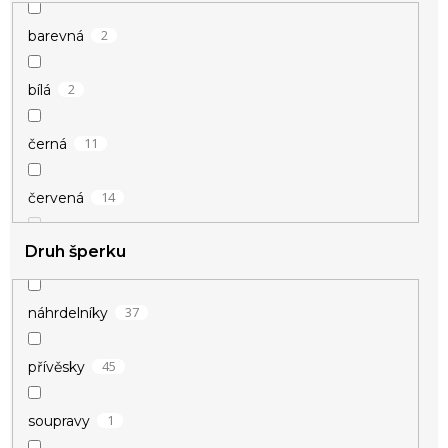
2
barevná
2
bílá
11
černá
14
červená
Druh šperku
1
fialová
37
náhrdelníky
1
champagne
45
přívěsky
15
modrá
1
soupravy
2
oranžová