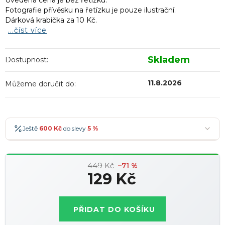
Uvedená cena je bez řetízku.
Fotografie přívěsku na řetízku je pouze ilustrační.
Dárková krabička za 10 Kč.
...číst více
Skladem
Dostupnost:
11.8.2026
Můžeme doručit do:
Ještě
600 Kč
do slevy
5 %
600 Kč
-5 %
→
449 Kč
900 Kč
-7 %
–71 %
→
129 Kč
1 200 Kč
-10 %
→
Nejoblíbenější
Měrná
1 500 Kč
-15 %
→
cena:
PŘIDAT DO KOŠÍKU
Slevy lze kombinovat
?