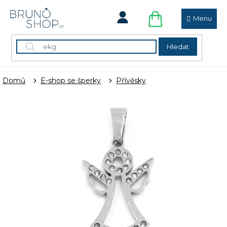
Přejít
na
obsah
NÁKUPNÍ
KOŠÍK
Hledat
Domů
E-shop se šperky
Přívěsky