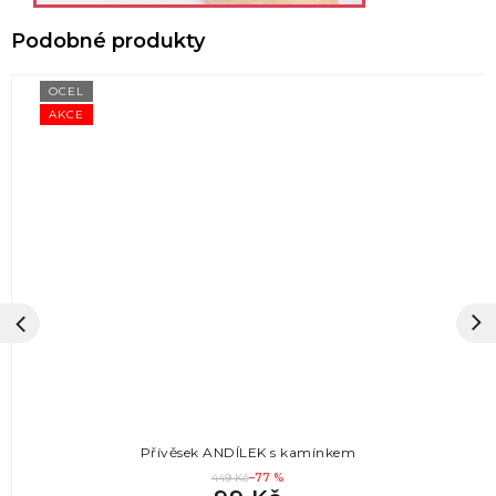
OCEL
AKCE
Přívěsek ANDÍLEK s kamínkem
449 Kč
–77 %