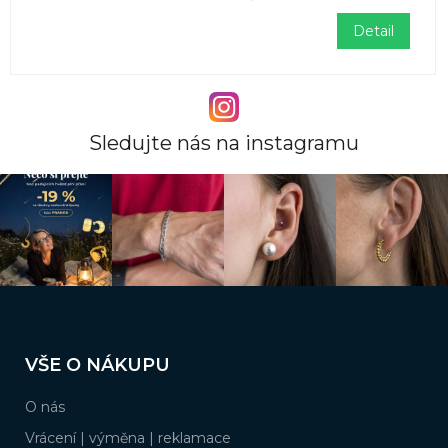
Detail
Sledujte nás na instagramu
Z
á
VŠE O NÁKUPU
p
a
O nás
t
í
Vrácení | výměna | reklamace