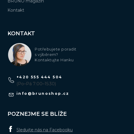
BRUNO magazín
Kontakt
KONTAKT
Potřebujete poradit
s výběrem?
Kontaktujte Hanku
+420 555 444 504
(Po–Pá 7:00–15:30)
info
@
brunoshop.cz
POZNEJME SE BLÍŽE
Sledujte nás na Facebooku