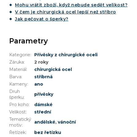
Mohu vrátit zboží, když nebude sedět velikost?
V čem je chirurgická ocel lepší než stříbro
Jak pečovat o šperky?
Parametry
Kategorie
:
Přívěsky z chirurgické oceli
Záruka
:
2 roky
Materiál
:
chirurgická ocel
Barva
:
stříbrná
Kameny
:
ano
Druh
přívěsky
šperku
:
Pro koho
:
dámské
Velikost
:
střední
Tematický
andělské
,
vánoční
motiv
:
Řetízek
:
bez řetízku