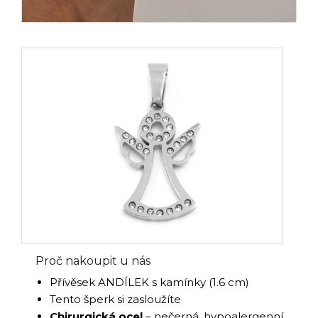
Proč nakoupit u nás
Přívěsek ANDÍLEK s kamínky (1.6 cm)
Tento šperk si zasloužíte
Chirurgická ocel
– nečerná, hypoalergenní,