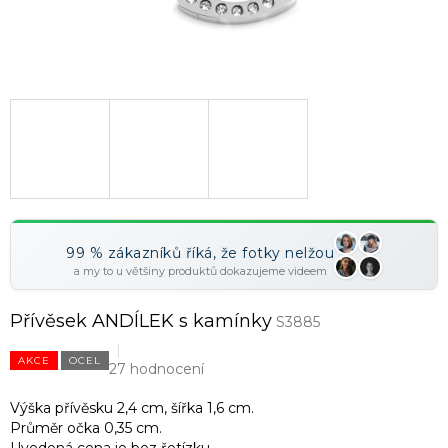
99 % zákazníků říká, že fotky nelžou
a my to u většiny produktů dokazujeme videem
Přívěsek ANDÍLEK s kamínky
S3885
AKCE
OCEL
27 hodnocení
Výška přívěsku 2,4 cm, šířka 1,6 cm.
Průměr očka 0,35 cm.