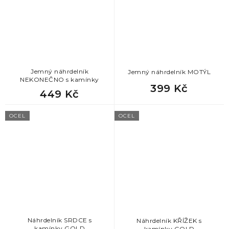
1
podkova
4
sob
1
poupátko
2
štír
1
spirála
12
tlapka
Jemný náhrdelník
Jemný náhrdelník MOTÝL
NEKONEČNO s kamínky
399 Kč
51
srdce
449 Kč
3
vážka
OCEL
OCEL
17
strom života
1
vlk
1
tlapka
1
želva
1
vločky
Náhrdelník SRDCE s
Náhrdelník KŘÍŽEK s
kamínky GOLD
kamínky GOLD