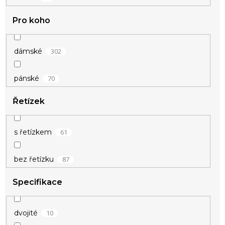
31
zlatá
Pro koho
2
žlutá
302
dámské
70
pánské
Řetízek
61
s řetízkem
87
bez řetízku
Specifikace
10
dvojité