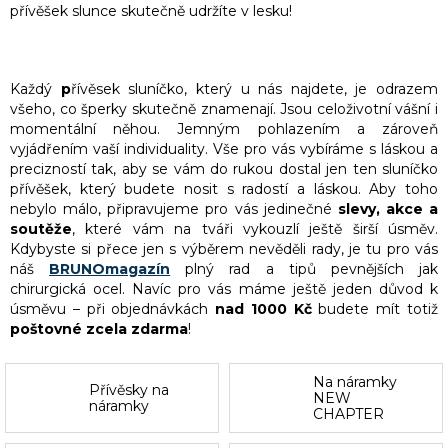
přívěšek slunce skutečně udržíte v lesku!
Každý
p
řívěsek sluníčko, který u nás najdete, je odrazem
všeho, co šperky skutečně znamenají. Jsou celoživotní vášní i
momentální něhou. Jemným pohlazením a zároveň
vyjádřením vaší individuality. Vše pro vás vybíráme s láskou a
precizností tak, aby se vám do rukou dostal jen ten sluníčko
přívěšek, který budete nosit s radostí a láskou. Aby toho
nebylo málo, připravujeme pro vás jedinečné
slevy, akce a
soutěže
, které vám na tváři vykouzlí ještě širší úsměv.
Kdybyste si přece jen s výběrem nevěděli rady, je tu pro vás
náš
BRUNOmagazín
plný rad a tipů pevnějších jak
chirurgická ocel. Navíc pro vás máme ještě jeden důvod k
úsměvu – při objednávkách
nad 1000 Kč
budete mít totiž
poštovné zcela zdarma
!
Na náramky
Přívěsky na
NEW
náramky
CHAPTER