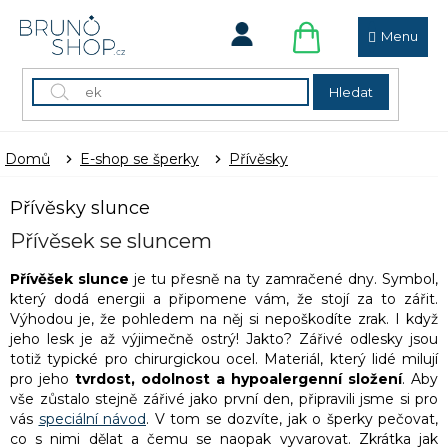
Přejít
na
obsah
NÁKUPNÍ
KOŠÍK
Hledat
Domů
E-shop se šperky
Přívěsky
Přívěsky slunce
Přívěsek se sluncem
Přívěšek slunce
je tu přesně na ty zamračené dny. Symbol,
který dodá energii a připomene vám, že stojí za to zářit.
Výhodou je, že pohledem na něj si nepoškodíte zrak. I když
jeho lesk je až výjimečně ostrý! Jakto? Zářivé odlesky jsou
totiž typické pro chirurgickou ocel. Materiál, který lidé milují
pro jeho
tvrdost, odolnost a hypoalergenní složení
. Aby
vše zůstalo stejně zářivé jako první den, připravili jsme si pro
vás
speciální návod
. V tom se dozvíte, jak o šperky pečovat,
co s nimi dělat a čemu se naopak vyvarovat. Zkrátka jak