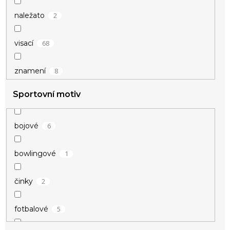
2
naležato
68
visací
8
znamení
Sportovní motiv
6
bojové
1
bowlingové
2
činky
5
fotbalové