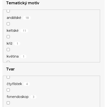
Tematický motiv
6
hokejové
2
kulturistika
18
andělské
4
motoristické
11
keltské
1
kříž
1
květina
Tvar
1
mandala
1
motýl
4
čtyřlístek
1
nekonečno
3
fonendoskop