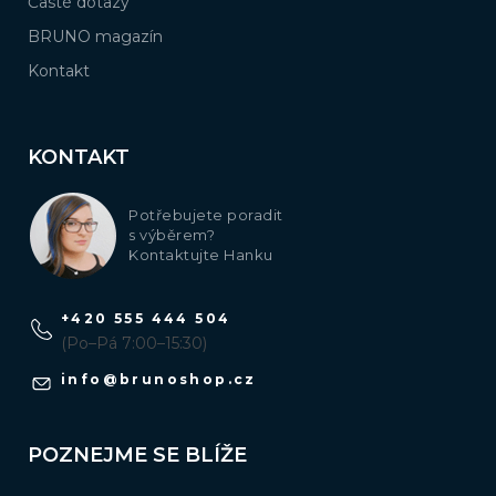
Časté dotazy
BRUNO magazín
Kontakt
KONTAKT
Potřebujete poradit
s výběrem?
Kontaktujte Hanku
+420 555 444 504
(Po–Pá 7:00–15:30)
info
@
brunoshop.cz
POZNEJME SE BLÍŽE