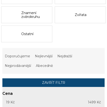
Znamení
Zvířata
zvěrokruhu
Ostatní
Ř
a
Doporučujeme
Nejlevnější
Nejdražší
z
e
Nejprodávanější
Abecedně
n
í
p
ZAVŘÍT FILTR
r
o
Cena
d
u
19
Kč
1499
Kč