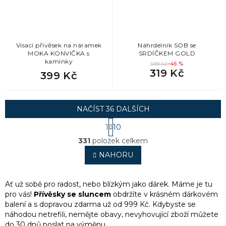
Visací přívěsek na náramek
Náhrdelník SOB se
MOKA KONVIČKA s
SRDÍČKEM GOLD
kamínky
599 Kč
–46 %
319 Kč
399 Kč
NAČÍST 36 DALŠÍCH
S
1
10
t
O
r
331
položek celkem
v
á
l
NAHORU
n
á
k
o
d
v
a
Ať už sobě pro radost, nebo blízkým jako dárek. Máme je tu
á
c
pro vás!
Přívěsky se sluncem
obdržíte v krásném dárkovém
n
í
balení a
s dopravou zdarma už od 999 Kč. Kdybyste se
í
p
náhodou netrefili, nemějte obavy, nevyhovující zboží můžete
r
do 30 dnů poslat na výměnu.