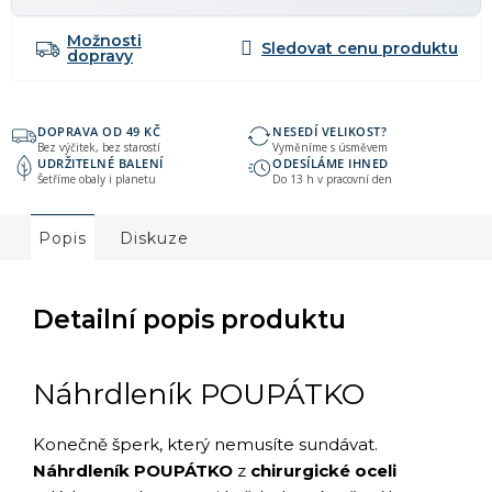
Možnosti
dopravy
DOPRAVA OD 49 KČ
NESEDÍ VELIKOST?
Bez výčitek, bez starostí
Vyměníme s úsměvem
UDRŽITELNÉ BALENÍ
ODESÍLÁME IHNED
Šetříme obaly i planetu
Do 13 h v pracovní den
Popis
Diskuze
Detailní popis produktu
Náhrdleník POUPÁTKO
Konečně šperk, který nemusíte sundávat.
Náhrdleník POUPÁTKO
z
chirurgické oceli