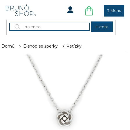
Přejít
na
obsah
NÁKUPNÍ
KOŠÍK
Hledat
Domů
E-shop se šperky
Řetízky