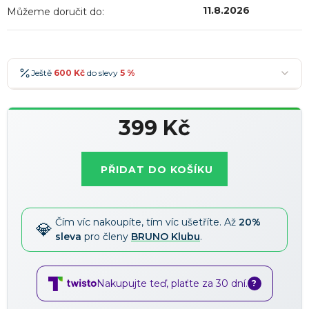
11.8.2026
Můžeme doručit do:
Ještě
600 Kč
do slevy
5 %
600 Kč
-5 %
→
399 Kč
900 Kč
-7 %
→
Měrná
1 200 Kč
-10 %
→
Nejoblíbenější
cena:
PŘIDAT DO KOŠÍKU
1 500 Kč
-15 %
→
Slevy lze kombinovat
?
Čím víc nakoupíte, tím víc ušetříte. Až
20%
sleva
pro členy
BRUNO Klubu
.
Nakupujte teď, plaťte za 30 dní.
?