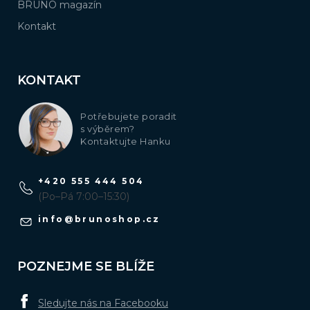
BRUNO magazín
Kontakt
KONTAKT
Potřebujete poradit
s výběrem?
Kontaktujte Hanku
+420 555 444 504
(Po–Pá 7:00–15:30)
info
@
brunoshop.cz
POZNEJME SE BLÍŽE
Sledujte nás na Facebooku