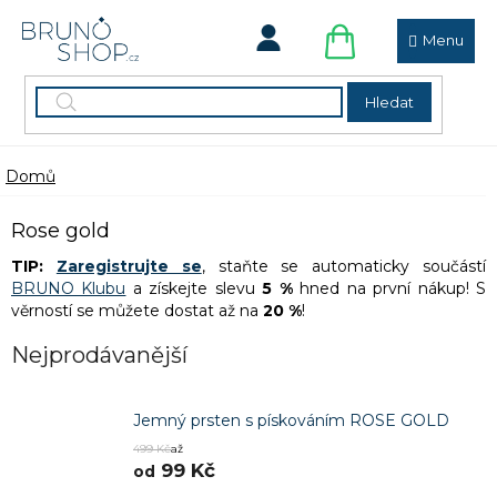
Přejít
na
obsah
NÁKUPNÍ
KOŠÍK
Hledat
Domů
Rose gold
TIP:
Zaregistrujte se
, staňte se automaticky součástí
BRUNO Klubu
a získejte slevu
5 %
hned na první nákup! S
věrností se můžete dostat až na
20 %
!
Nejprodávanější
Jemný prsten s pískováním ROSE GOLD
499 Kč
až
99 Kč
od