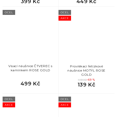
399 Kč
449 Kč
OCEL
OCEL
AKCE
Visací náušnice ČTVEREC s
Provlékací řetízkové
kamínkem ROSE GOLD
náušnice MOTÝL ROSE
GOLD
449 Kč
–69 %
499 Kč
139 Kč
OCEL
OCEL
AKCE
AKCE