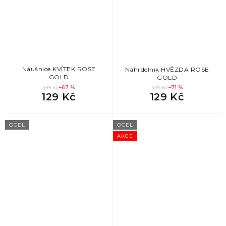
Náušnice KVÍTEK ROSE
Náhrdelník HVĚZDA ROSE
GOLD
GOLD
399 Kč
–67 %
449 Kč
–71 %
129 Kč
129 Kč
OCEL
OCEL
AKCE