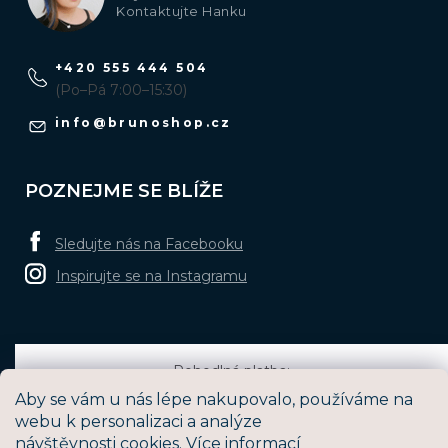
Kontaktujte Hanku
+420 555 444 504
(Po–Pá 7:00–15:30)
info
@
brunoshop.cz
POZNEJME SE BLÍŽE
Sledujte nás na Facebooku
Inspirujte se na Instagramu
Pohodlná platba:
Aby se vám u nás lépe nakupovalo, používáme na
webu k personalizaci a analýze
návštěvnosti cookies.
Více informací