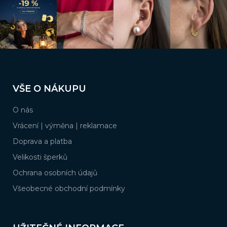
p
r
v
k
y
v
ý
Z
p
á
i
VŠE O NÁKUPU
s
p
u
a
O nás
t
í
Vrácení | výměna | reklamace
Doprava a platba
Velikosti šperků
Ochrana osobních údajů
Všeobecné obchodní podmínky