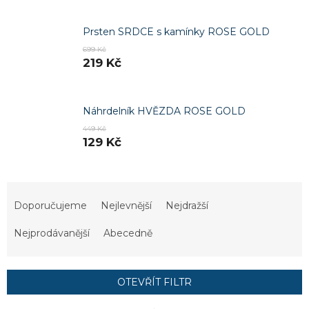
Prsten SRDCE s kamínky ROSE GOLD
699 Kč
219 Kč
Náhrdelník HVĚZDA ROSE GOLD
449 Kč
129 Kč
Ř
a
Doporučujeme
Nejlevnější
Nejdražší
z
e
Nejprodávanější
Abecedně
n
í
p
OTEVŘÍT FILTR
r