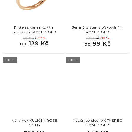
Prsten s kamínkovým
Jemný prsten s pískováním
přívěskem ROSE GOLD
ROSE GOLD
399 Kč
až
–67 %
499 Kč
až
–80 %
129 Kč
99 Kč
od
od
OCEL
OCEL
Náramek KULIČKY ROSE
Náušnice plochý ČTVEREC
GOLD
ROSE GOLD