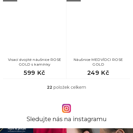
Visací dvojité náušnice ROSE
Náušnice MEDVÍDCI ROSE
GOLD s kamínky
GOLD
599 Kč
249 Kč
22
položek celkem
O
v
l
á
d
a
Sledujte nás na instagramu
c
í