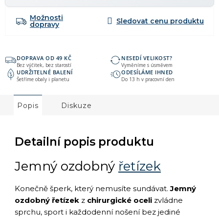
Možnosti
dopravy
DOPRAVA OD 49 KČ
NESEDÍ VELIKOST?
Bez výčitek, bez starostí
Vyměníme s úsměvem
UDRŽITELNÉ BALENÍ
ODESÍLÁME IHNED
Šetříme obaly i planetu
Do 13 h v pracovní den
Popis
Diskuze
Detailní popis produktu
Jemný ozdobný
řetízek
Konečně šperk, který nemusíte sundávat.
Jemný
ozdobný řetízek
z
chirurgické oceli
zvládne
sprchu, sport i každodenní nošení bez jediné