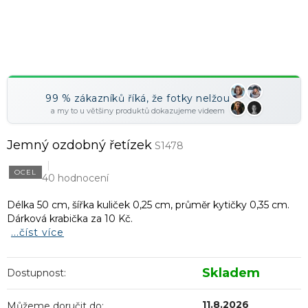
99 % zákazníků říká, že fotky nelžou
a my to u většiny produktů dokazujeme videem
Jemný ozdobný řetízek
S1478
OCEL
40 hodnocení
Délka 50 cm, šířka kuliček 0,25 cm, průměr kytičky 0,35 cm.
Dárková krabička za 10 Kč.
...číst více
Skladem
Dostupnost:
11.8.2026
Můžeme doručit do: