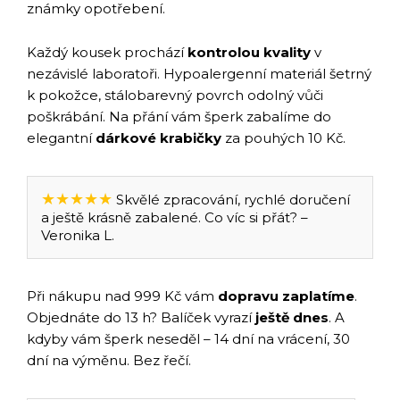
známky opotřebení.
Každý kousek prochází
kontrolou kvality
v
nezávislé laboratoři. Hypoalergenní materiál šetrný
k pokožce, stálobarevný povrch odolný vůči
poškrábání. Na přání vám šperk zabalíme do
elegantní
dárkové krabičky
za pouhých 10 Kč.
★★★★★
Skvělé zpracování, rychlé doručení
a ještě krásně zabalené. Co víc si přát? –
Veronika L.
Při nákupu nad 999 Kč vám
dopravu zaplatíme
.
Objednáte do 13 h? Balíček vyrazí
ještě dnes
. A
kdyby vám šperk neseděl – 14 dní na vrácení, 30
dní na výměnu. Bez řečí.