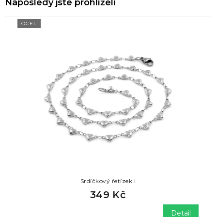
Naposledy jste prohlíželi
OCEL
Srdíčkový řetízek I
349 Kč
Detail