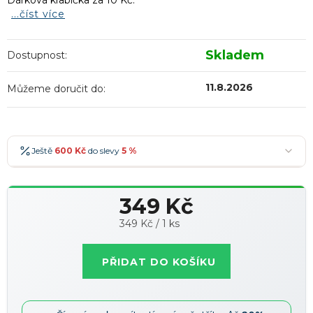
Dárková krabička za 10 Kč.
...číst více
Skladem
Dostupnost:
11.8.2026
Můžeme doručit do:
Ještě
600 Kč
do slevy
5 %
600 Kč
-5 %
→
349 Kč
900 Kč
-7 %
→
Měrná
349 Kč / 1 ks
1 200 Kč
-10 %
→
Nejoblíbenější
cena:
1 500 Kč
-15 %
→
PŘIDAT DO KOŠÍKU
Slevy lze kombinovat
?