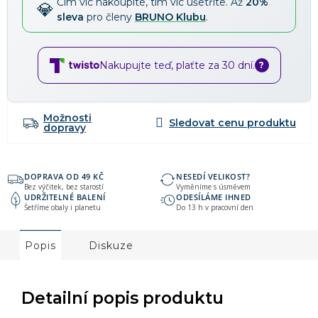
Čím víc nakoupíte, tím víc ušetříte. Až
20%
sleva
pro členy
BRUNO Klubu
.
Nakupujte teď, plaťte za 30 dní.
?
Možnosti
dopravy
DOPRAVA OD 49 KČ
NESEDÍ VELIKOST?
Bez výčitek, bez starostí
Vyměníme s úsměvem
UDRŽITELNÉ BALENÍ
ODESÍLÁME IHNED
Šetříme obaly i planetu
Do 13 h v pracovní den
Popis
Diskuze
Detailní popis produktu