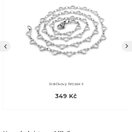
Srdíčkový řetízek II
349 Kč