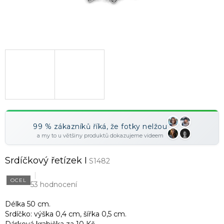
99 % zákazníků říká, že fotky nelžou
a my to u většiny produktů dokazujeme videem
Srdíčkový řetízek I
S1482
OCEL
53 hodnocení
Délka 50 cm.
Srdíčko: výška 0,4 cm, šířka 0,5 cm.