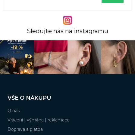
Sledujte nás na instagramu
Z
á
VŠE O NÁKUPU
p
a
O nás
t
í
Vrácení | výměna | reklamace
Doprava a platba