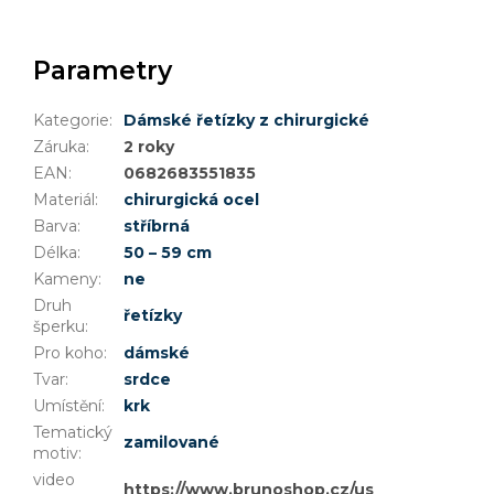
Parametry
Kategorie
:
Dámské řetízky z chirurgické oceli
Záruka
:
2 roky
EAN
:
0682683551835
Materiál
:
chirurgická ocel
Barva
:
stříbrná
Délka
:
50 – 59 cm
Kameny
:
ne
Druh
řetízky
šperku
:
Pro koho
:
dámské
Tvar
:
srdce
Umístění
:
krk
Tematický
zamilované
motiv
:
video
https://www.brunoshop.cz/user/documents