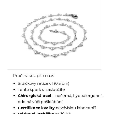
Proč nakoupit u nás
Srdíčkový řetízek I (0.5 cm)
Tento šperk si zasloužíte
Chirurgická ocel
– nečerná, hypoalergenní,
odolná vůči poškrábání
Certifikace kvality
nezávislou laboratoří
Dárková krabička
za 10 Kč