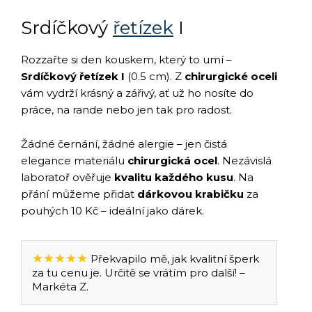
Srdíčkový
řetízek
I
Rozzařte si den kouskem, který to umí –
Srdíčkový řetízek I
(0.5 cm). Z
chirurgické oceli
vám vydrží krásný a zářivý, ať už ho nosíte do
práce, na rande nebo jen tak pro radost.
Žádné černání, žádné alergie – jen čistá
elegance materiálu
chirurgická ocel
. Nezávislá
laboratoř ověřuje
kvalitu každého kusu
. Na
přání můžeme přidat
dárkovou krabičku
za
pouhých 10 Kč – ideální jako dárek.
★★★★★
Překvapilo mě, jak kvalitní šperk
za tu cenu je. Určitě se vrátím pro další! –
Markéta Z.