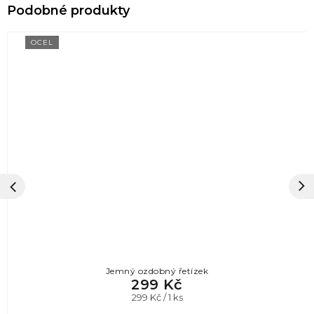
OCEL
Jemný ozdobný řetízek
299 Kč
Měrná
299 Kč / 1 ks
cena: