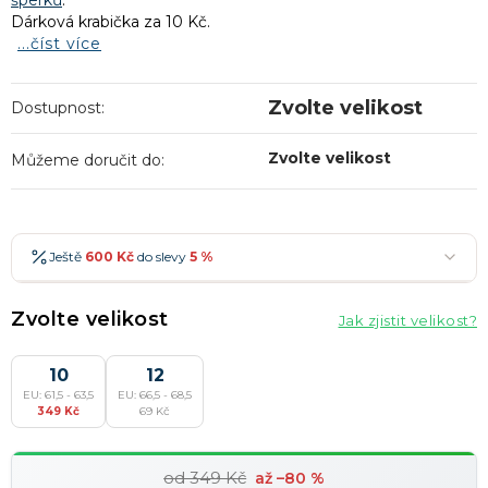
šperků
.
Dárková krabička za 10 Kč.
...číst více
Zvolte velikost
Dostupnost:
Zvolte velikost
Můžeme doručit do:
Ještě
600 Kč
do slevy
5 %
600 Kč
-5 %
→
Zvolte velikost
Jak zjistit velikost?
900 Kč
-7 %
→
1 200 Kč
10
-10 %
12
→
Nejoblíbenější
EU: 61,5 - 63,5
EU: 66,5 - 68,5
1 500 Kč
-15 %
→
349 Kč
69 Kč
Slevy lze kombinovat
?
od 349 Kč
až –80 %