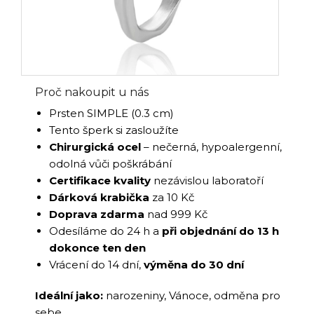
Proč nakoupit u nás
Prsten SIMPLE (0.3 cm)
Tento šperk si zasloužíte
Chirurgická ocel
– nečerná, hypoalergenní,
odolná vůči poškrábání
Certifikace kvality
nezávislou laboratoří
Dárková krabička
za 10 Kč
Doprava zdarma
nad 999 Kč
Odesíláme do 24 h a
při objednání do 13 h
dokonce ten den
Vrácení do 14 dní,
výměna do 30 dní
Ideální jako:
narozeniny, Vánoce, odměna pro
sebe