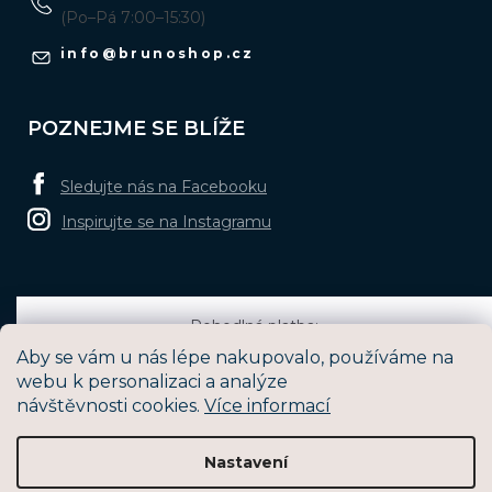
(Po–Pá 7:00–15:30)
info
@
brunoshop.cz
POZNEJME SE BLÍŽE
Sledujte nás na Facebooku
Inspirujte se na Instagramu
Pohodlná platba:
Aby se vám u nás lépe nakupovalo, používáme na
webu k personalizaci a analýze
návštěvnosti cookies.
Více informací
Oblíbené způsoby dopravy:
Nastavení