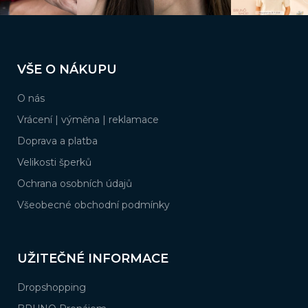
Z
á
VŠE O NÁKUPU
p
a
O nás
t
í
Vrácení | výměna | reklamace
Doprava a platba
Velikosti šperků
Ochrana osobních údajů
Všeobecné obchodní podmínky
UŽITEČNÉ INFORMACE
Dropshopping