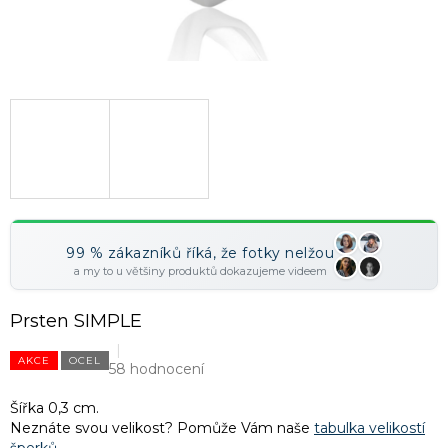
99 % zákazníků říká, že fotky nelžou
a my to u většiny produktů dokazujeme videem
Prsten SIMPLE
AKCE
OCEL
58 hodnocení
Šířka 0,3 cm.
Neznáte svou velikost? Pomůže Vám naše
tabulka velikostí