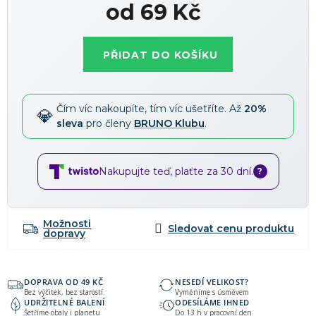
od
69 Kč
Měrná
cena:
PŘIDAT DO KOŠÍKU
Čím víc nakoupíte, tím víc ušetříte. Až
20%
sleva
pro členy
BRUNO Klubu
.
Nakupujte teď, plaťte za 30 dní.
?
Možnosti
dopravy
DOPRAVA OD 49 KČ
NESEDÍ VELIKOST?
Bez výčitek, bez starostí
Vyměníme s úsměvem
UDRŽITELNÉ BALENÍ
ODESÍLÁME IHNED
Šetříme obaly i planetu
Do 13 h v pracovní den