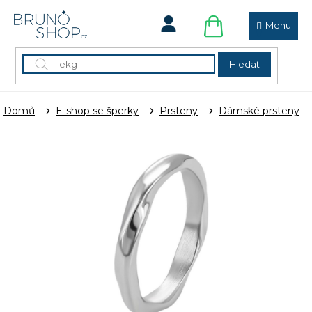
Přejít
na
obsah
NÁKUPNÍ
KOŠÍK
Hledat
Domů
E-shop se šperky
Prsteny
Dámské prsteny