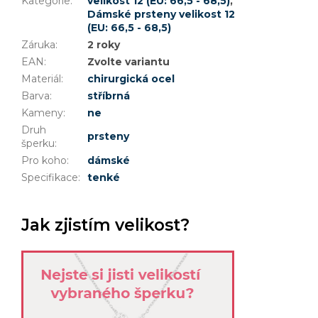
Kategorie
:
velikost 12 (EU: 66,5 - 68,5)
,
Dámské prsteny velikost 12
(EU: 66,5 - 68,5)
Záruka
:
2 roky
EAN
:
Zvolte variantu
Materiál
:
chirurgická ocel
Barva
:
stříbrná
Kameny
:
ne
Druh
prsteny
šperku
:
Pro koho
:
dámské
Specifikace
:
tenké
Jak zjistím velikost?