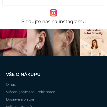
Sledujte nás na instagramu
Z
á
VŠE O NÁKUPU
p
a
O nás
t
í
Vrácení | výměna | reklamace
Doprava a platba
Velikosti šperků