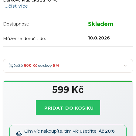
Dárková krabička za 10 Kč.
...číst více
Skladem
Dostupnost:
10.8.2026
Můžeme doručit do:
Ještě
600 Kč
do slevy
5 %
600 Kč
-5 %
→
599 Kč
900 Kč
-7 %
→
Měrná
1 200 Kč
-10 %
→
Nejoblíbenější
cena:
PŘIDAT DO KOŠÍKU
1 500 Kč
-15 %
→
Slevy lze kombinovat
?
Čím víc nakoupíte, tím víc ušetříte. Až
20%