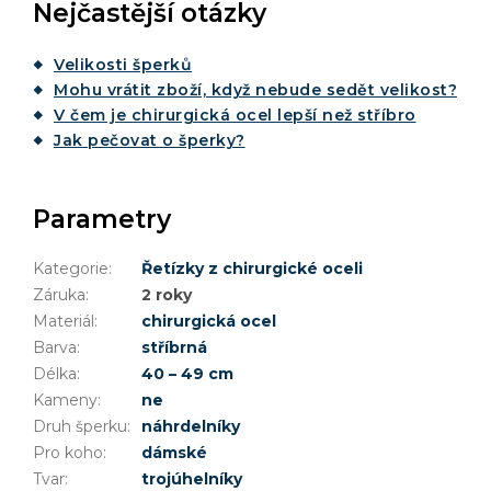
Nejčastější otázky
Velikosti šperků
Mohu vrátit zboží, když nebude sedět velikost?
V čem je chirurgická ocel lepší než stříbro
Jak pečovat o šperky?
Parametry
Kategorie
:
Řetízky z chirurgické oceli
Záruka
:
2 roky
Materiál
:
chirurgická ocel
Barva
:
stříbrná
Délka
:
40 – 49 cm
Kameny
:
ne
Druh šperku
:
náhrdelníky
Pro koho
:
dámské
Tvar
:
trojúhelníky