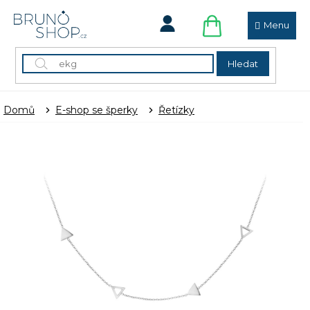
Přejít
na
obsah
NÁKUPNÍ
KOŠÍK
Hledat
Domů
E-shop se šperky
Řetízky