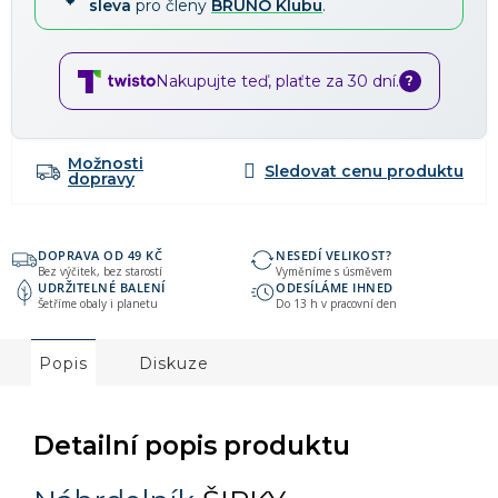
sleva
pro členy
BRUNO Klubu
.
Nakupujte teď, plaťte za 30 dní.
?
Možnosti
dopravy
DOPRAVA OD 49 KČ
NESEDÍ VELIKOST?
Bez výčitek, bez starostí
Vyměníme s úsměvem
UDRŽITELNÉ BALENÍ
ODESÍLÁME IHNED
Šetříme obaly i planetu
Do 13 h v pracovní den
Popis
Diskuze
Detailní popis produktu