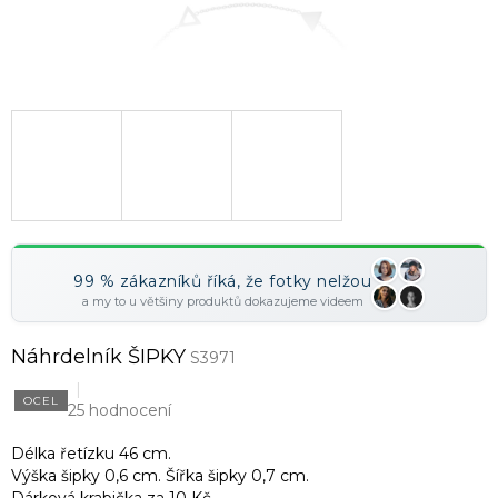
99 % zákazníků říká, že fotky nelžou
a my to u většiny produktů dokazujeme videem
Náhrdelník ŠIPKY
S3971
OCEL
25 hodnocení
Délka řetízku 46 cm.
Výška šipky 0,6 cm. Šířka šipky 0,7 cm.