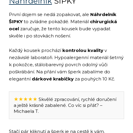
Náhrdelník
ŠIPKY
První dojem se nedá zopakovat, ale
Náhrdelník
ŠIPKY
to zvládne pokaždé. Materiál
chirurgická
ocel
zaručuje, že tento kousek bude vypadat
skvěle i po stovkách nošení.
Každý kousek prochází
kontrolou kvality
v
nezávislé laboratoři. Hypoalergenní materiál šetrný
k pokožce, stálobarevný povrch odolný vůči
poškrábání. Na přání vám šperk zabalíme do
elegantní
dárkové krabičky
za pouhých 10 Kč.
★★★★★
Skvělé zpracování, rychlé doručení
a ještě krásně zabalené. Co víc si přát? –
Michaela T.
Stačí pár kliknutí a šperk je na cestě k vám.