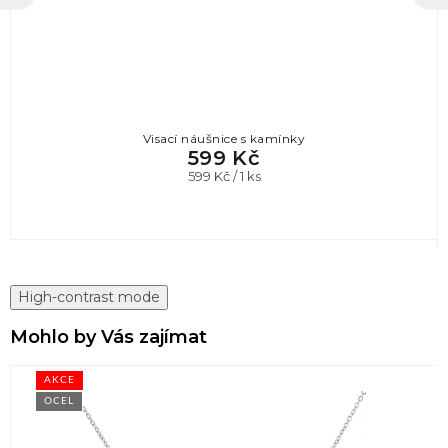
Visací náušnice s kamínky
599 Kč
Měrná
599 Kč / 1 ks
cena:
High-contrast mode
Mohlo by Vás zajímat
AKCE
OCEL