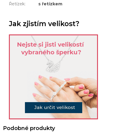
Řetízek
:
s řetízkem
Jak zjistím velikost?